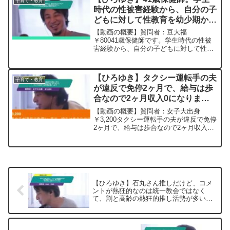
子育て・教育
手配などしています。感...
時代の性被害経験から、自分の子
どもに対して性教育を幼少期から
実施し、今後は普及させたい。フ
【動画の概要】質問者：豆大福
ランスや世界の性教育の実情を教
￥80041歳保健師です。学生時代の性被
害経験から、自分の子どもに対して性教
えて。ー ひろゆき切り抜き
育を幼少期から実施し、今後は普及させ
20230919
たいのですが、マイナスのイメージが強
く保護者からの理解が得にくいです。フ
【ひろゆき】タクシー運転手の夫
子育て・教育
ランスや世界の性教育の実情...
が違反で免停2ヶ月で、給与は歩
合なので2ヶ月収入0になりまし
た。メンタル含めてご意見お願い
【動画の概要】質問者：女子大出身
しますー ひろゆき切り抜き
￥3,200タクシー運転手の夫が違反で免停
2ヶ月で、給与は歩合なので2ヶ月収入0
20240516
になりました。会社や組合の補填は該当
せず。貯金が足りないので学資保険を解
約しようと思っています。絶縁してる夫
の親にお願いするか...
【ひろゆき】石丸さん推しだけど、コメ
ントが熱狂的なのは統一教会ではなく
て、割と高齢の熱狂的推し活勢が多いか
らだよー ひろゆき切り抜き 20250625