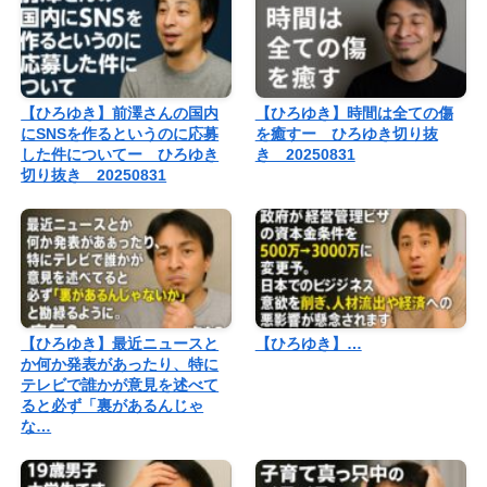
【ひろゆき】前澤さんの国内
【ひろゆき】時間は全ての傷
にSNSを作るというのに応募
を癒すー ひろゆき切り抜
した件についてー ひろゆき
き 20250831
切り抜き 20250831
【ひろゆき】最近ニュースと
【ひろゆき】…
か何か発表があったり、特に
テレビで誰かが意見を述べて
ると必ず「裏があるんじゃ
な…