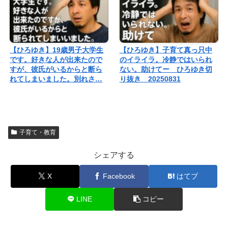
【ひろゆき】19歳男子大学生
【ひろゆき】子育て真っ只中
です。好きな人が出来たので
のイライラ。冷静ではいられ
すが、彼氏がいるからと断ら
ない。助けてー ひろゆき切
れてしまいました。別れさ…
り抜き 20250831
子育て・教育
シェアする
X
Facebook
はてブ
LINE
コピー