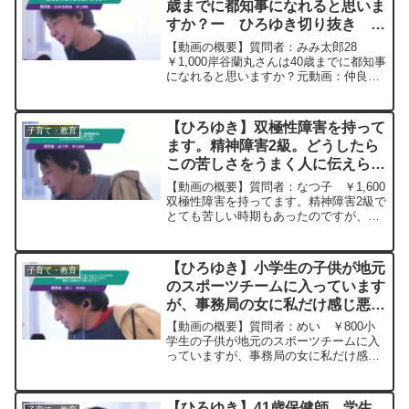
歳までに都知事になれると思いま
すか？ー ひろゆき切り抜き
20250804
【動画の概要】質問者：みみ太郎28
￥1,000岸谷蘭丸さんは40歳までに都知事
になれると思いますか？元動画：仲良く
なる要素:言語、出身地、学歴、趣味、ユ
ーモア、音楽、世界観. Bière de Meaux
Ambrée L22 ひろ...
【ひろゆき】双極性障害を持って
子育て・教育
ます。精神障害2級。どうしたら
この苦しさをうまく人に伝えられ
るのでしょうかー ひろゆき切り
【動画の概要】質問者：なつ子 ￥1,600
抜き 20250610
双極性障害を持ってます。精神障害2級で
とても苦しい時期もあったのですが、な
んとか今も生きています。子供3人（下の
子５歳）に仕事もしており、なかなか休
む時間作れません。旦那は酷くなると周
【ひろゆき】小学生の子供が地元
子育て・教育
りが迷惑だから...
のスポーツチームに入っています
が、事務局の女に私だけ感じ悪く
されています。録音し告発はどう
【動画の概要】質問者：めい ￥800小
思いますか？ー ひろゆき切り抜
学生の子供が地元のスポーツチームに入
っていますが、事務局の女に私だけ感じ
き 20241201
悪くされています。接点少ないし全く身
に覚えがありません。事務連絡はそいつ
を通したり、子供の移動の車やお弁当の
【ひろゆき】41歳保健師。学生