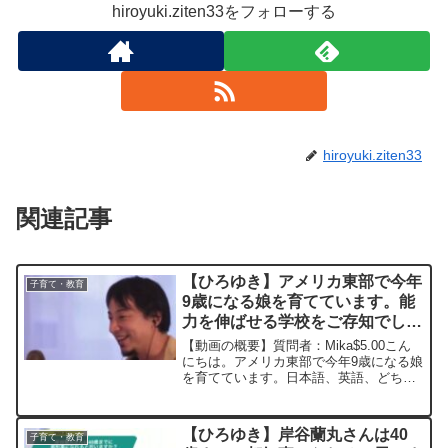
hiroyuki.ziten33をフォローする
hiroyuki.ziten33
関連記事
【ひろゆき】アメリカ東部で今年
子育て・教育
9歳になる娘を育てています。能
力を伸ばせる学校をご存知でした
ら教えてください。ー ひろゆき
【動画の概要】質問者：Mika$5.00こん
切り抜き 20230728
にちは。アメリカ東部で今年9歳になる娘
を育てています。日本語、英語、どちら
も言葉に遅れはあるものの、iPadなどそ
ういう機器を使いこなします。数学など
文章問題は苦手ですが、数字自体は得意
【ひろゆき】岸谷蘭丸さんは40
子育て・教育
です。一旦...