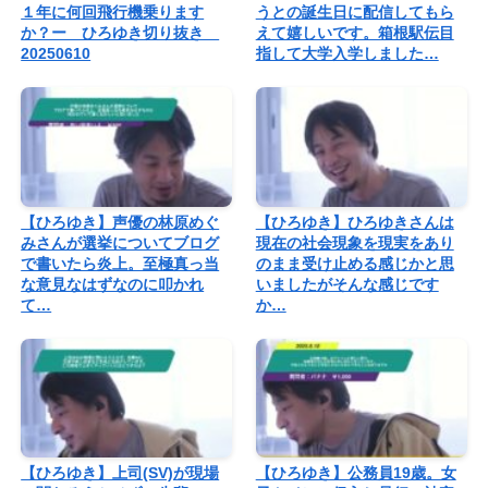
１年に何回飛行機乗ります
うとの誕生日に配信してもら
か？ー ひろゆき切り抜き
えて嬉しいです。箱根駅伝目
20250610
指して大学入学しました…
【ひろゆき】声優の林原めぐ
【ひろゆき】ひろゆきさんは
みさんが選挙についてブログ
現在の社会現象を現実をあり
で書いたら炎上。至極真っ当
のまま受け止める感じかと思
な意見なはずなのに叩かれ
いましたがそんな感じです
て…
か…
【ひろゆき】上司(SV)が現場
【ひろゆき】公務員19歳。女