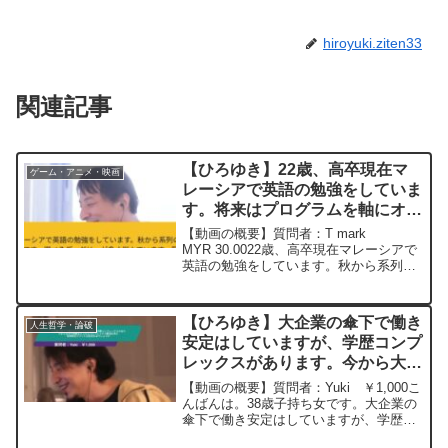
hiroyuki.ziten33
関連記事
【ひろゆき】22歳、高卒現在マ
ゲーム・アニメ・映画
レーシアで英語の勉強をしていま
す。将来はプログラムを軸にオン
ラインで働きたいと思ってます。
【動画の概要】質問者：T mark
ー ひろゆき切り抜き
MYR 30.0022歳、高卒現在マレーシアで
英語の勉強をしています。秋から系列の
20230513
マレーシアの大学に進みIT系の学部に進
学する予定です。選べるディグリーが多
く悩んでいます。例えば、サイバーセキ
【ひろゆき】大企業の傘下で働き
人生哲学・論破
ュリティやフ...
安定はしていますが、学歴コンプ
レックスがあります。今から大卒
の資格をとったらコンプレックス
【動画の概要】質問者：Yuki ￥1,000こ
解消以外に将来的なメリットは生
んばんは。38歳子持ち女です。大企業の
傘下で働き安定はしていますが、学歴コ
まれるでしょうかーひろゆき切り
ンプレックスがあります(国立大中退、も
抜き20231124