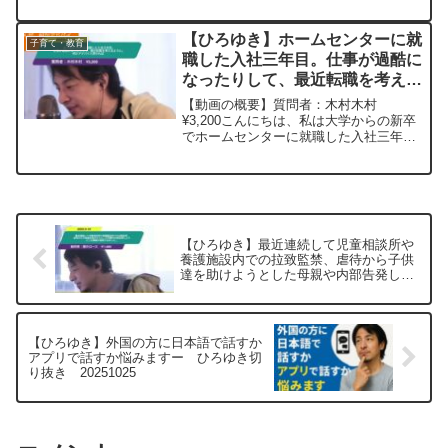
怒りがブチ切れてますが◆伊藤のWikiを
見ると,伊藤忠商事と丸紅の創業家5代目
【ひろゆき】ホームセンターに就
子育て・教育
で,幼稚...
職した入社三年目。仕事が過酷に
なったりして、最近転職を考える
ように。何かアドバイス頂ければ
【動画の概要】質問者：木村木村
ー ひろゆき切り抜き
¥3,200こんにちは、私は大学からの新卒
でホームセンターに就職した入社三年目
20230317
です。最近転勤して、上司と中々馬が合
わなかったり、仕事が過酷になったりし
て、最近転職を考えるようになりまし
た。ですが、ホームセンタ...
【ひろゆき】最近連続して児童相談所や
養護施設内での拉致監禁、虐待から子供
達を助けようとした母親や内部告発しよ
うとした職員が逮捕されました…ー ひ
ろゆき切り抜き 20250610
【ひろゆき】外国の方に日本語で話すか
アプリで話すか悩みますー ひろゆき切
り抜き 20251025