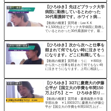
ったいないことした)今から大卒の資格を
とったらコンプレックス解消以外に将来
【ひろゆき】先ほどブラック大学
子育て・教育
的なメリ...
病院に勤務しているとわかった
30代看護師です。ホワイト病院
なんてあるんでしょうかね。どこ
【動画の概要】質問者：Lee K.K
を見たらわかると思いますか？
￥1,500先ほどブラック大学病院に勤務し
ているとわかった30代看護師です。最近
ー ひろゆき切り抜き
モラハラ夫と離婚し、もう男性は懲り懲
20230318
りです。さらには夜勤で体調を崩しやす
くなってきたので、さっさと他の病院で
【ひろゆき】次から次へと仕事を
スキル・副業・起業
日勤だけの仕事...
頼まれて何でもない時に泣きそう
になります。どこに転職してもそ
んなものですか？ー ひろゆき切
【動画の概要】質問者：うに ￥800次
り抜き 20231014
から次へと仕事を頼まれて何でもない時
に泣きそうになります。上司に相談した
ら、出来るやつに仕事が集まるのは仕方
ないと言われました。さぼったり断った
りすることを試みたけどきっちり仕事を
【ひろゆき】3/27に慶應大の伊藤
子育て・教育
したい性格が邪魔で無理...
公平が【国立大の学費を年間150
万上げろ】とー ひろゆき切り抜
き 20240509
【動画の概要】質問者：慶應義塾大学薬
学部出身 ￥1,0003/27に慶應大の伊藤公
平が【国立大の学費を年間150万上げ
ろ】とつけあがったので俺は大学時代の