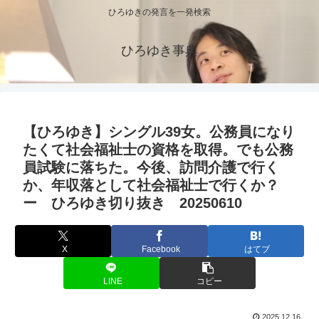
ひろゆきの発言を一発検索
ひろゆき事典
【ひろゆき】シングル39女。公務員になり
たくて社会福祉士の資格を取得。でも公務
員試験に落ちた。今後、訪問介護で行く
か、年収落として社会福祉士で行くか？
ー ひろゆき切り抜き 20250610
X
Facebook
はてブ
LINE
コピー
2025.12.16