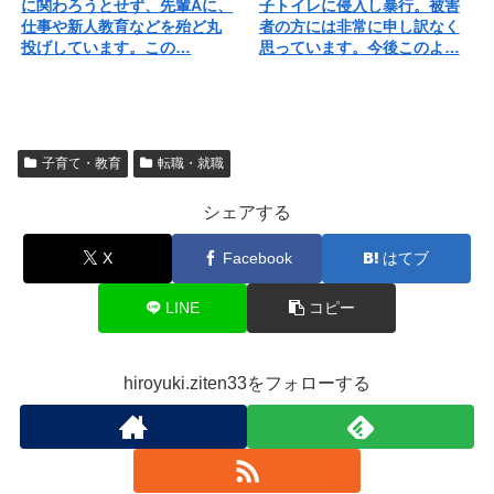
に関わろうとせず、先輩Aに、
子トイレに侵入し暴行。被害
仕事や新人教育などを殆ど丸
者の方には非常に申し訳なく
投げしています。この…
思っています。今後このよ…
子育て・教育
転職・就職
シェアする
X
Facebook
はてブ
LINE
コピー
hiroyuki.ziten33をフォローする