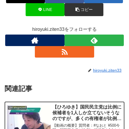
LINE
コピー
hiroyuki.ziten33をフォローする
hiroyuki.ziten33
関連記事
【ひろゆき】国民民主党は比例に
Uncategorized
候補者を1人しか立てないそうな
のですが、多くの有権者が比例で
国民民主党に投票しまくった場
【動画の概要】質問者：#なおと ¥500今