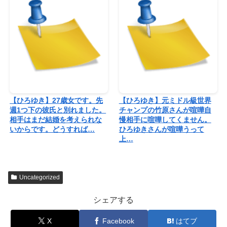
【ひろゆき】27歳女です。先
【ひろゆき】元ミドル級世界
週1つ下の彼氏と別れました。
チャンプの竹原さんが喧嘩自
相手はまだ結婚を考えられな
慢相手に喧嘩してくません。
いからです。どうすれば…
ひろゆきさんが喧嘩うって
上…
Uncategorized
シェアする
X
Facebook
はてブ