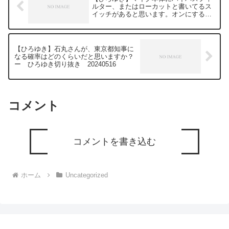
せられた質問について、一問一答形式に
ルター、またはローカットと書いてるス
してみました。過去にこんな質問してる
イッチがあると思います。オンにすると
かな？と気になったことがあれば、下記
ファンの音とか、低音のノイズが軽減さ
のサイトから検索してみてください。
れますよ！ー ひろゆき切り抜き
20240516
https://hiroyuki-ziten.com/できるだけ、
多くの質問を今後も編集し、アップロー
【ひろゆき】石丸さんが、東京都知事に
ドしていきますので、使いやすいと感じ
なる確率はどのくらいだと思いますか？
て頂けたら、いいね！やチャンネル登録
ー ひろゆき切り抜き 20240516
をよろしくお願いします。
コメント
コメントを書き込む
ホーム
Uncategorized