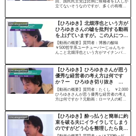
合、死票になるってことですか?
回、国民民主党は比例に候補者を1人しか
立てないそうなのですが、多くの有権者
ー ひろゆき切り抜き
が比例で国民民主党に投票しまくった場
20241015
合、死票になるってことですか?元動画：
整形して娘に会うと再犯は減る。Monk
【ひろゆき】北畑淳也という方が
Uncategorized
de De...
ひろゆきさんの嘘を批判する動画
を上げていますが。この人につい
て何かご存知ですか？ー ひろゆ
【動画の概要】質問者：博雅の酸味
き切り抜き 20241013
￥500哲学系ユーチューバーじゅんちゃ
んこと北畑淳也という方がマイナンバー
に対しての批判動画をあげたり、マイナ
ンバー批判著書を出したり、ひろゆきさ
んの嘘を批判する動画を上げています
【ひろゆき】ひろゆきさんが思う
Uncategorized
が。この人について何かご存...
優秀な経営者の考え方は何です
か？ー ひろゆき切り抜き
20250205
【動画の概要】質問者：たくし ￥2,000
ひろゆきさんが思う優秀な経営者の考え
方は何ですか？元動画：ローマ人の町の
タイトル回収しつつNamurを呑みます。
02/05W23 ひろゆきさんの動画
で、寄せられた質問について、一問一答
【ひろゆき】酔っ払うと簡単に約
Uncategorized
形式にし...
束を破る夫にイライラしてしまう
のですがどう心を整理したら良い
ですか？ー ひろゆき切り抜き
【動画の概要】質問者：e i￥320酔っ払