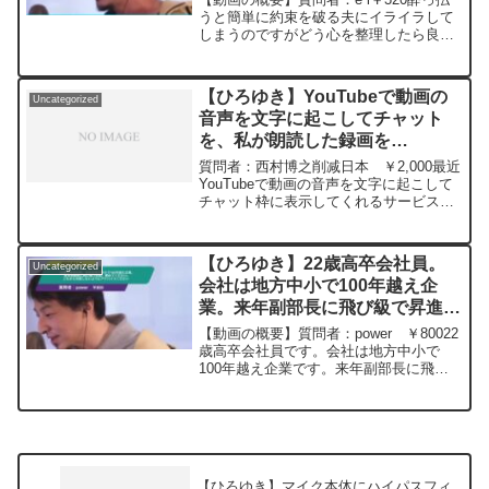
20230728
うと簡単に約束を破る夫にイライラして
しまうのですがどう心を整理したら良い
ですか？
******************************************ひろ
ゆきさんの動画で、寄せられた質...
【ひろゆき】YouTubeで動画の
Uncategorized
音声を文字に起こしてチャット
を、私が朗読した録画を
YouTubeにアップしたら違法で
質問者：西村博之削减日本 ￥2,000最近
しょうか。ー ひろゆき切り抜
YouTubeで動画の音声を文字に起こして
チャット枠に表示してくれるサービスが
き 20240228
出来ましたね。精度はいまいちですが、
ひろゆきチャンネルほか多くの動画には
著作権が掛かってると思うんです。この
【ひろゆき】22歳高卒会社員。
Uncategorized
文章を私が朗読した録画をYouTubeにア
会社は地方中小で100年越え企
ップしたら違法でしょうか。例えばひろ
業。来年副部長に飛び級で昇進。
ゆきさんのライブを切り抜いて勝手にア
ップしたら違法ですが、ひろゆきさんの
褒めてください。これから失敗し
【動画の概要】質問者：power ￥80022
ライブの音声を私が朗読した音声に替え
ないようにアドバイスください。
歳高卒会社員です。会社は地方中小で
た動画をアップしても違法ですか。ガジ
100年越え企業です。来年副部長に飛び
ー ひろゆき切り抜き
ェット通信は私を訴えますか。元動画：
級で昇進します。褒めてください。これ
20240112
ロシアの敗北は無さそうな、、Guillaume
から失敗しないようにアドバイスくださ
Dursusを呑みながら 2024/02/28
い。元動画：能登半島に最大同時接続
W22
✖️40円の寄付...
https://www.youtube.com/watch?
v=GK3quBgoXnQ***************************
***************ひろゆきさんの動画で、寄
【ひろゆき】マイク本体にハイパスフィ