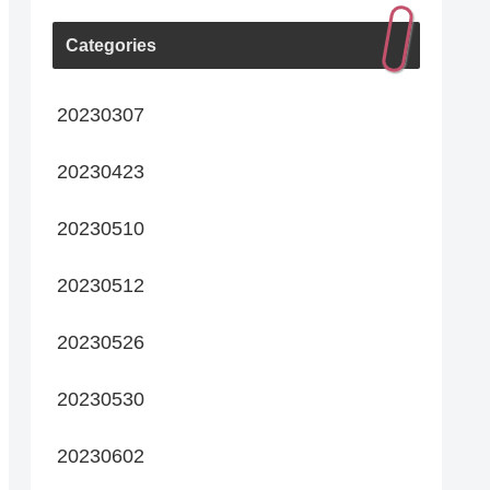
Categories
20230307
20230423
20230510
20230512
20230526
20230530
20230602