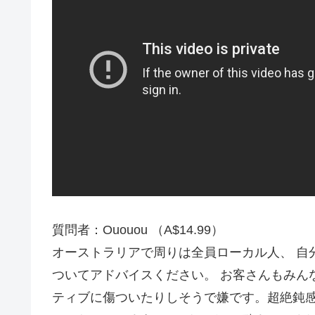
質問者：Ououou （A$14.99）
オーストラリアで周りは全員ローカル人、 自
ついてアドバイスください。 お客さんもみん
ティブに傷ついたりしそうで嫌です。超絶鈍