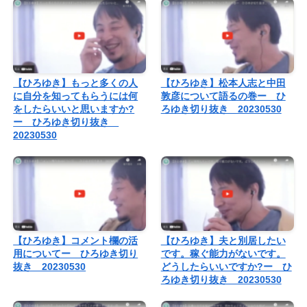
【ひろゆき】もっと多くの人
【ひろゆき】松本人志と中田
に自分を知ってもらうには何
敦彦について語るの巻ー ひ
をしたらいいと思いますか?
ろゆき切り抜き 20230530
ー ひろゆき切り抜き
20230530
【ひろゆき】コメント欄の活
【ひろゆき】夫と別居したい
用についてー ひろゆき切り
です。稼ぐ能力がないです。
抜き 20230530
どうしたらいいですか?ー ひ
ろゆき切り抜き 20230530