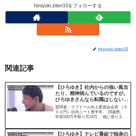
hiroyuki.ziten33をフォローする
hiroyuki.ziten33
関連記事
【ひろゆき】社内からの強い風当
20230530
たり、精神病んでいるのですが。
ひろゆきさんなら転職はしない?
ー ひろゆき切り抜き
質問者：ラブドール向上委員会会長 （５
20230530
００円）社内ニート歴半年、 29歳男。
年収550万手取り月24万、 他に借り上げ
社宅で家賃補助8万現物給付、 ボーナス
年110万。 社内からの強い風当たりと何
も出来ずボーッとしているので精神病ん
【ひろゆき】テレビ番組で独身の
20230530