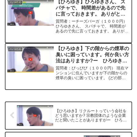
【ひろゆき】ひろゆきさん、 ス
20230530
にすると長期的...
パチャで、 時間差があるので先
に言っておきます。 ありがとう
ございます。 恩に着りますー
質問者：ーチーズバーガ（１０００円）
ひろゆき切り抜き 20230530
ひろゆきさん、 スパチャで、 時間差が
あるので先に言っておきます。 ありがと
うございます。 恩に着ります＊＊＊＊＊
＊＊文字起こし内容＊＊＊＊＊＊＊＊＊
＊＊＊はっなんかそんなにお金ない人だ
【ひろゆき】下の階からの煙草の
20230530
と思うので無理して...
臭いに困っています。何か良い方
法はありますか?ー ひろゆき切
り抜き 20230530
質問者：ぴっぴび（１０００円） 現在マ
ンションに住んでいますが下の階からの
煙草の臭いに困っています。 (どの部屋
の方が吸っているかはわかりません。)管
理会社にお願いをしてベランダでの喫煙
禁止のお手紙を出して頂きましたが改善
されず。 小さい子...
【ひろゆき】リクルートっていう会社を
どう思いますか? 宗教団体のような企業
だと聞いたことがありますがー ひろゆ
き切り抜き 20230530