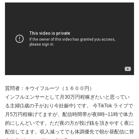
質問者：キウイフルーツ（１６００円）
インフルエンサーとして月30万円程稼ぎたいと思ってい
る主婦(1歳の子がおり今妊娠中) です。 今TikTok ライブで
月5万円程稼げてますが、配信時間帯が夜8時~11時で体力
的にしんどいです。ただ夜の方が投げ銭を頂きやすく夜に
配信してます。収入減ってでも体調優先で朝か昼配信に替