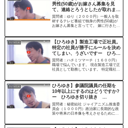
でいる...
男性(50歳)がお嫁さん募集を見
て、連絡とろうとしたが取れませ
ん。ー ひろゆき切り抜き
質問者：ゆり（２０００円）一般人を取
20230530
材するテレビ番組で独身の男性(50歳)が
お嫁さん募集と言ってて。 嫁に行きた
い!!と思いました。 本名を出してたので
snsを探しましたが見つからず。 番組
Twitterに書き込みとテレビ局ホームペー
【ひろゆき】製造工場で正社員。
20230530
ジのご...
特定の社員が勝手にルールを決め
てしまい、うざいですー ひろゆ
き切り抜き 20230530
質問者：ハチミツマーチ（１６００円）
職場で悩んでいます。 現在製造工場で正
社員として勤務しています。 特定職社員
のおじさんが3人居るのですが、 3人が勝
手にルールを決めて動いている為仕事が
回りません。 会社も生産性アップの為に
ひろゆき】参議院議員の任期を
20230530
仕事を振ってい...
10年以上にするのはどうですか?
ー ひろゆき切り抜き
20230530
質問者：秘密結社 ジャイアニズム推進委
員会（１０００円）政治家に長期的な政
策や将来の日本像を考えさせるために、
参議院議員の任期を10年以上にするのは
どうですか?＊＊＊＊＊＊＊文字起こし内
容＊＊＊＊＊＊＊＊＊＊＊＊えっと10年