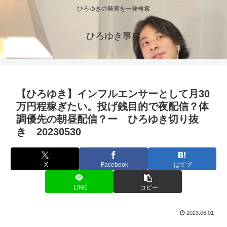
ひろゆきの発言を一発検索
ひろゆき事典
【ひろゆき】インフルエンサーとして月30
万円程稼ぎたい。投げ銭目的で夜配信？体
調優先の朝昼配信？ー ひろゆき切り抜
き 20230530
X
Facebook
はてブ
LINE
コピー
2023.06.01