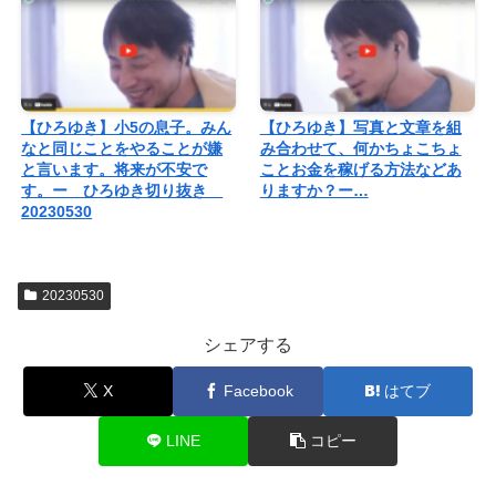
【ひろゆき】小5の息子。みん
【ひろゆき】写真と文章を組
なと同じことをやることが嫌
み合わせて、何かちょこちょ
と言います。将来が不安で
ことお金を稼げる方法などあ
す。ー ひろゆき切り抜き
りますか？ー…
20230530
20230530
シェアする
X
Facebook
はてブ
LINE
コピー