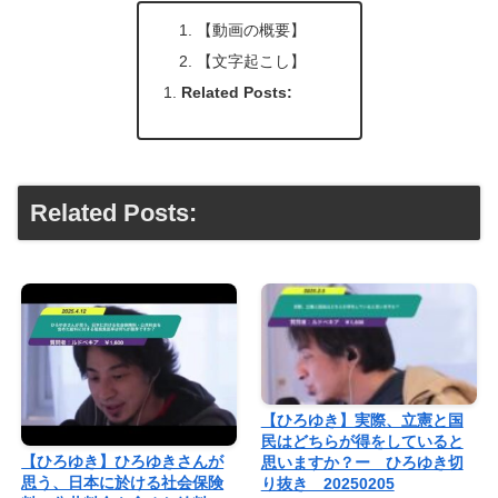
【動画の概要】
【文字起こし】
Related Posts:
Related Posts:
【ひろゆき】実際、立憲と国
民はどちらが得をしていると
【ひろゆき】ひろゆきさんが
思いますか？ー ひろゆき切
思う、日本に於ける社会保険
り抜き 20250205