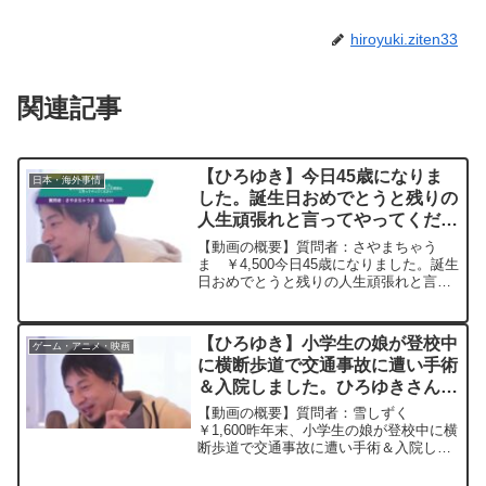
hiroyuki.ziten33
関連記事
【ひろゆき】今日45歳になりま
日本・海外事情
した。誕生日おめでとうと残りの
人生頑張れと言ってやってくださ
いー ひろゆき切り抜き
【動画の概要】質問者：さやまちゃう
20230318
ま ￥4,500今日45歳になりました。誕生
日おめでとうと残りの人生頑張れと言っ
てやってください元動画：スタートライ
ンに立つ前に勝負は決まる。Goose
Island IPAを吞みながら。 ひろ
【ひろゆき】小学生の娘が登校中
ゲーム・アニメ・映画
ゆきさ...
に横断歩道で交通事故に遭い手術
＆入院しました。ひろゆきさんだ
ったら、なんと言って励まします
【動画の概要】質問者：雪しずく
か？ー ひろゆき切り抜き
￥1,600昨年末、小学生の娘が登校中に横
断歩道で交通事故に遭い手術＆入院しま
20240108
した。来年度は6年生ですが、最後の運動
会やマラソン大会など、大きな行事はほ