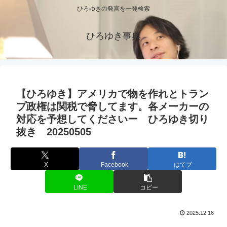
ひろゆきの発言を一発検索
ひろゆき事典
【ひろゆき】アメリカで物を作れとトラン
プ政権は関税で脅してます。各メーカーの
対応を予想してくださいー ひろゆき切り
抜き 20250505
X
Facebook
はてブ
LINE
コピー
2025.12.16