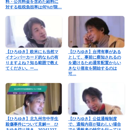
料・公共料金を含めた給料に
対する租税負担率は何%が限…
【ひろゆき】欧米にも当然マ
【ひろゆき】台湾有事がある
イナンバーカード的なもの有
として、事前に察知されるの
りますよね？知る範囲で教え
を避けるため通常配置からい
てください。ー…
きなり侵攻を開始するのは
可…
【ひろゆき】北九州市中学生
【ひろゆき】公益通報制度
殺傷事件について見解ー ひ
で、通報内容が疑わしい場合
ろゆき切り抜き 20241227
でも通報者の特定を行っては