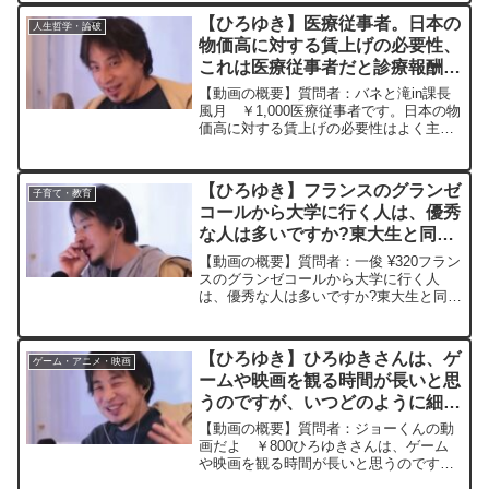
とんど出られなそうです。ひろゆきさん
【ひろゆき】医療従事者。日本の
人生哲学・論破
だったら、なんと言っ...
物価高に対する賃上げの必要性、
これは医療従事者だと診療報酬つ
まり保険料の引き上げとほぼ同
【動画の概要】質問者：バネと滝in課長
意。医療従事者の賃上げって現実
風月 ￥1,000医療従事者です。日本の物
価高に対する賃上げの必要性はよく主張
的？ーひろゆき切り抜き
する人が多いのですが、医療従事者の賃
20231028
上げって診療報酬つまり保険料の引き上
げとほぼ同意なんですよね。これって今
【ひろゆき】フランスのグランゼ
子育て・教育
の日本社会で受け...
コールから大学に行く人は、優秀
な人は多いですか?東大生と同じ
ような感じでしょうかー ひろゆ
【動画の概要】質問者：一俊 ¥320フラン
き切り抜き 20250221
スのグランゼコールから大学に行く人
は、優秀な人は多いですか?東大生と同じ
ような感じでしょうか。元動画：「雪は
静かに降る」 INTRAMUROS
J00 ひろゆきさんの動画で、寄
【ひろゆき】ひろゆきさんは、ゲ
ゲーム・アニメ・映画
せられた質問につ...
ームや映画を観る時間が長いと思
うのですが、いつどのように細か
い知識や時事ネタの情報を得てい
【動画の概要】質問者：ジョーくんの動
るのですか？ー ひろゆき切り抜
画だよ ￥800ひろゆきさんは、ゲーム
や映画を観る時間が長いと思うのです
き 20250205
が、いつどのように細かい知識や時事ネ