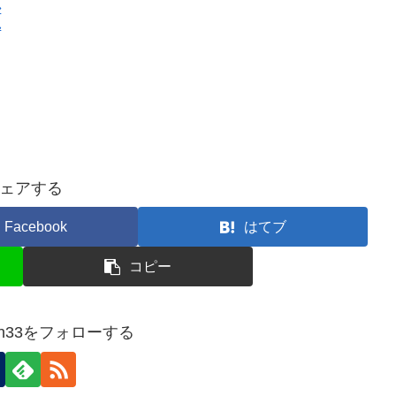
か
れ
ェアする
Facebook
はてブ
コピー
ziten33をフォローする