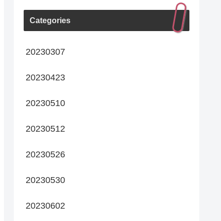
Categories
20230307
20230423
20230510
20230512
20230526
20230530
20230602