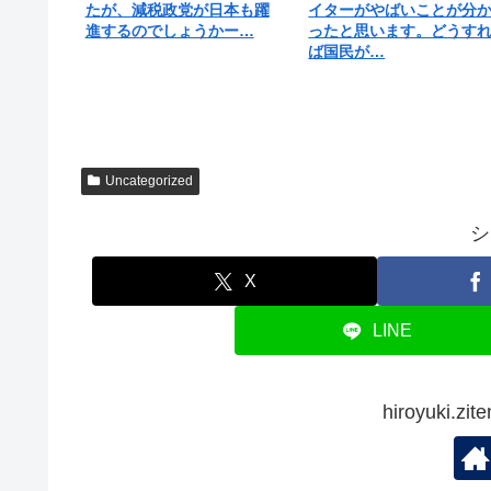
たが、減税政党が日本も躍
イターがやばいことが分
進するのでしょうかー…
ったと思います。どうす
ば国民が…
Uncategorized
シ
X
LINE
hiroyuki.