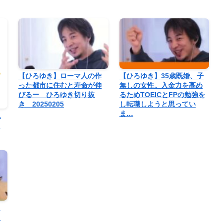
【ひろゆき】ローマ人の作
【ひろゆき】35歳既婚、子
った都市に住むと寿命が伸
無しの女性。入金力を高め
びるー ひろゆき切り抜
るためTOEICとFPの勉強を
き 20250205
し転職しようと思ってい
ま…
仏
リ
フ
ラ