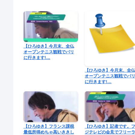
【ひろゆき】今月末、全仏
オープンテニス観戦でパリ
に行きます!…
【ひろゆき】今月末、全
オープンテニス観戦でパ
に行きます!…
【ひろゆき】フランス課税
【ひろゆき】記者です。
最低所得めちゃ高いききし
ジテレビの会見でフリー