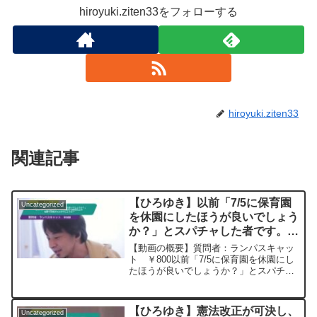
hiroyuki.ziten33をフォローする
hiroyuki.ziten33
関連記事
【ひろゆき】以前「7/5に保育園
Uncategorized
を休園にしたほうが良いでしょう
か？」とスパチャした者です。ト
カラ列島の1000回以上の地震で
【動画の概要】質問者：ランパスキャッ
分散されたのでしょうか？ー ひ
ト ￥800以前「7/5に保育園を休園にし
たほうが良いでしょうか？」とスパチャ
ろゆき切り抜き 20250705
した者です。「しなくて良いでーす」と
いうひろゆきさんの回答通り休園にせ
ず、本日無事に過ごせました。大地震の
【ひろゆき】憲法改正が可決し、
Uncategorized
予知夢でしたが、トカ...