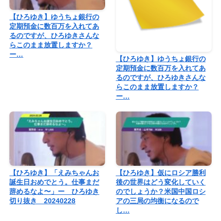
【ひろゆき】ゆうちょ銀行の
定期預金に数百万を入れてあ
るのですが、ひろゆきさんな
らこのまま放置しますか？
ー…
【ひろゆき】ゆうちょ銀行の
定期預金に数百万を入れてあ
るのですが、ひろゆきさんな
らこのまま放置しますか？
ー…
【ひろゆき】「えみちゃんお
【ひろゆき】仮にロシア勝利
誕生日おめでとう。仕事まだ
後の世界はどう変化していく
辞めるなよ〜」ー ひろゆき
のでしょうか？米国中国ロシ
切り抜き 20240228
アの三局の均衡になるので
し…