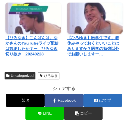
【ひろゆき】こんばんは。ゆ
【ひろゆき】医学生です。春
かさんのYouTubeライブ配信
休みやっておくといいことは
は観ましたか？ー ひろゆき
ありますか？医学の勉強以外
切り抜き 20240228
でお願いしますー…
Uncategorized
ひろゆき
シェアする
X
Facebook
はてブ
LINE
コピー