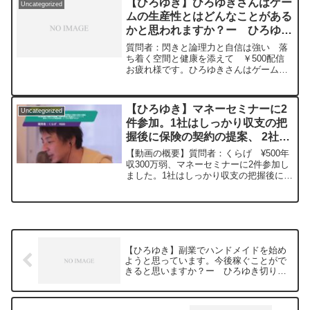
プロードしていきますので、使いやすい
【ひろゆき】ひろゆきさんはゲー
Uncategorized
数でみるのです...
と感じて頂けたら、いいね！やチャンネ
ムの生産性とはどんなことがある
ル登録をよろしくお願いします。
かと思われますか？ー ひろゆき
切り抜き 20240404
質問者：閃きと論理力と自信は強い 落
ち着く空間と健康を添えて ￥500配信
お疲れ様です。ひろゆきさんはゲームの
生産性とはどんなことがあるかと思われ
ますか？私は雇用が生まれたり、文化や
思想を知ってもらうことに関して生産性
【ひろゆき】マネーセミナーに2
Uncategorized
があると思いました。元...
件参加。1社はしっかり収支の把
握後に保険の契約の提案、 2社目
は軽く資産の把握後、資産の勉強
【動画の概要】質問者：くらげ ¥500年
をオンラインで説明してからの資
収300万弱、マネーセミナーに2件参加し
ました。1社はしっかり収支の把握後に保
産相談。どっちが信頼できる?
険の契約の提案 2社目は軽く資産の把握
ー 20240109
後、何度も資産の勉強をオンラインで説
明してからの資産相談。どっちが信頼で
きますか?元...
【ひろゆき】副業でハンドメイドを始め
ようと思っています。今後稼ぐことがで
きると思いますか？ー ひろゆき切り抜
き 20240228