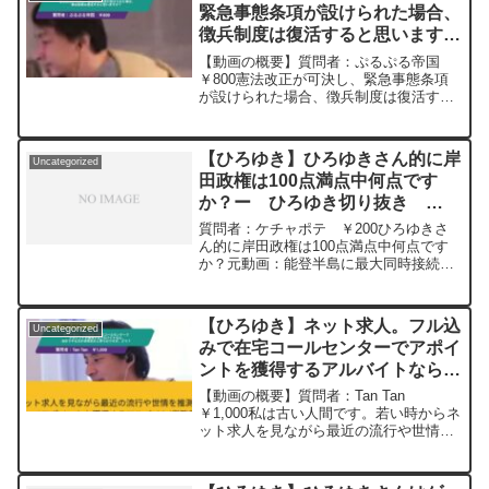
緊急事態条項が設けられた場合、
徴兵制度は復活すると思います
か？ ー ひろゆき切り抜き
【動画の概要】質問者：ぷるぷる帝国
20240112
￥800憲法改正が可決し、緊急事態条項
が設けられた場合、徴兵制度は復活する
と思いますか？ 台湾有事が数年以内に起
きる可能性が高いようなので、そのタイ
ミングで日本で戦争が起きた場合に徴兵
【ひろゆき】ひろゆきさん的に岸
Uncategorized
されると思うと絶望感...
田政権は100点満点中何点です
か？ー ひろゆき切り抜き
20240111
質問者：ケチャポテ ￥200ひろゆきさ
ん的に岸田政権は100点満点中何点です
か？元動画：能登半島に最大同時接続
✖️30円の寄付をするよ、その２。ジョー
ジアワインを呑みながら。2024/01/11
J22
【ひろゆき】ネット求人。フル込
Uncategorized
https://www.youtube.com/watch?
みで在宅コールセンターでアポイ
v=1_qiOcWAC6A&t=8068s****************
ントを獲得するアルバイトなら、
**************************ひろゆきさんの動
画で、寄せられた質問について、一問一
自前でやる方が効率的だと思うの
【動画の概要】質問者：Tan Tan
答形式にしてみました。過去にこんな質
ですが、どう？ー ひろゆき切り
￥1,000私は古い人間です。若い時からネ
問してるかな？と気になったことがあれ
ット求人を見ながら最近の流行や世情を
抜き 20241008
ば、下記のサイトから検索してみてくだ
推測するのが好きなのですが、フル込み
さい。https://hiroyuki-ziten.com/できる
で在宅コールセンターでアポイントを獲
だけ、多くの質問を今後も編集し、アッ
得するアルバイト(業務委託)をかなりの