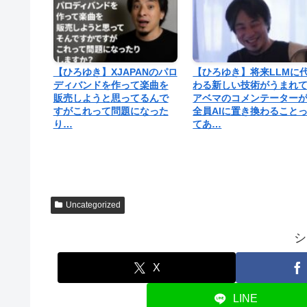
【ひろゆき】XJAPANのパロ
【ひろゆき】将来LLMに
ディバンドを作って楽曲を
わる新しい技術がうまれ
販売しようと思ってるんで
アベマのコメンテーター
すがこれって問題になった
全員AIに置き換わること
り…
てあ…
Uncategorized
シ
X
LINE