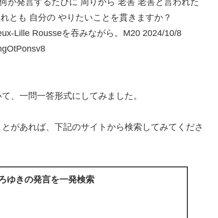
 何か発言するたびに 周りから 老害 老害と言われた
それとも 自分の やりたいことを貫きますか？
le Rousseを吞みながら。M20 2024/10/8
gOtPonsv8
いて、一問一答形式にしてみました。
ことがあれば、下記のサイトから検索してみてくださ
ひろゆきの発言を一発検索