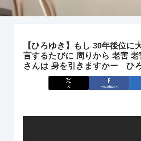
【ひろゆき】もし 30年後位に
言するたびに 周りから 老害 
さんは 身を引きますかー ひろゆ
X
Facebook