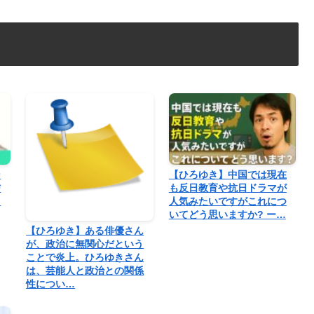
ン
【ひろゆき】中国では現在
信
も反日教育や抗日ドラマが
う
人気みたいですがこれにつ
いてどう思いますか? ー…
【ひろゆき】ある俳優さん
が、政治に無関心だという
ことで炎上。ひろゆきさん
は、芸能人と政治との関係
性につい…