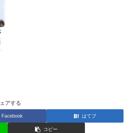
代
て
が
っ
ェアする
Facebook
はてブ
コピー