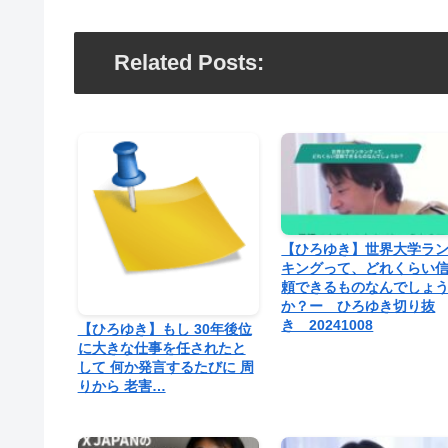
Related Posts:
【ひろゆき】世界大学ラ
キングって、どれくらい
頼できるものなんでしょ
か？ー ひろゆき切り抜
き 20241008
【ひろゆき】もし 30年後位
に大きな仕事を任されたと
して 何か発言するたびに 周
りから 老害…