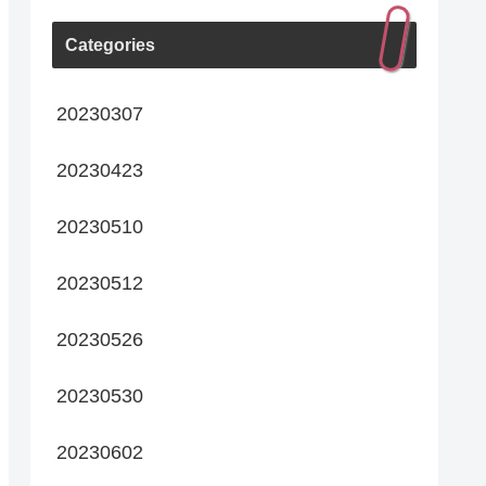
Categories
20230307
20230423
20230510
20230512
20230526
20230530
20230602