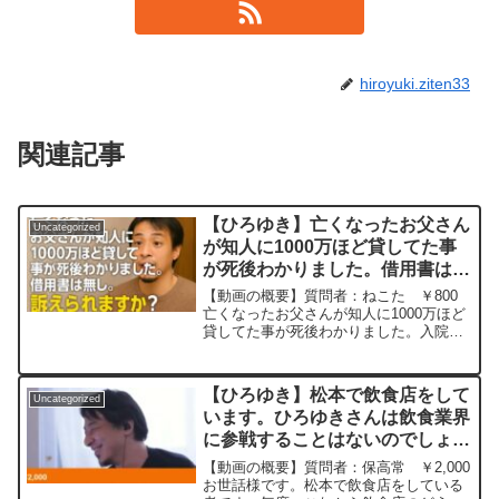
hiroyuki.ziten33
関連記事
【ひろゆき】亡くなったお父さん
Uncategorized
が知人に1000万ほど貸してた事
が死後わかりました。借用書は無
し。訴えられますか？ー ひろゆ
【動画の概要】質問者：ねこた ￥800
き切り抜き 20251008
亡くなったお父さんが知人に1000万ほど
貸してた事が死後わかりました。入院費
として貸したらしいですが多分嘘です。
借用書は無く振込履歴しかありません。
訴えられますか？元動画：昭和の時代は
【ひろゆき】松本で飲食店をして
Uncategorized
2026年に終わっ...
います。ひろゆきさんは飲食業界
に参戦することはないのでしょう
か？ 参戦したらどのようなもの
【動画の概要】質問者：保高常 ￥2,000
をだしますか？ー ひろゆき切り
お世話様です。松本で飲食店をしている