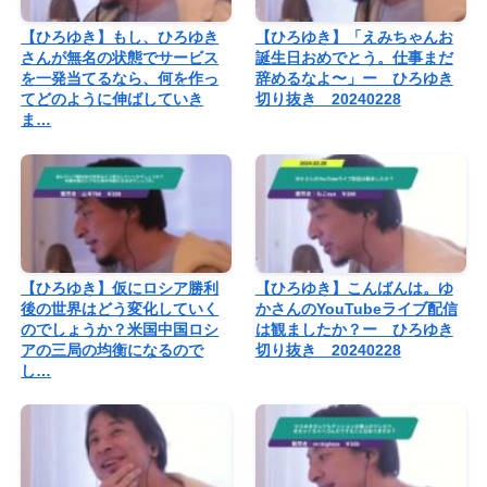
【ひろゆき】もし、ひろゆき
【ひろゆき】「えみちゃんお
さんが無名の状態でサービス
誕生日おめでとう。仕事まだ
を一発当てるなら、何を作っ
辞めるなよ〜」ー ひろゆき
てどのように伸ばしていき
切り抜き 20240228
ま…
【ひろゆき】仮にロシア勝利
【ひろゆき】こんばんは。ゆ
後の世界はどう変化していく
かさんのYouTubeライブ配信
のでしょうか？米国中国ロシ
は観ましたか？ー ひろゆき
アの三局の均衡になるので
切り抜き 20240228
し…