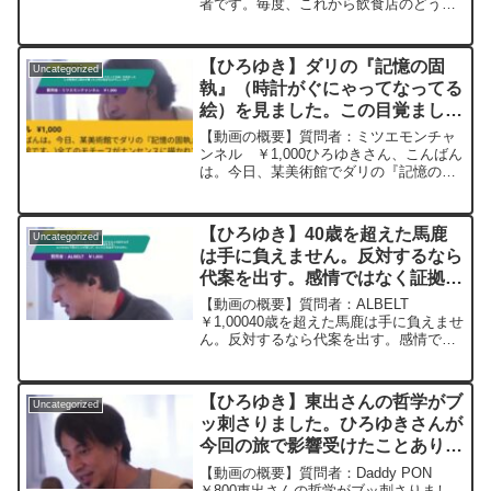
者です。毎度、これから飲食店のどうす
抜き 20250604
れば継続していくのかを考え質問してい
ました。 地元の物で缶詰販売、声優を目
指す方と飲食店のコラボでバーチャルキ
【ひろゆき】ダリの『記憶の固
Uncategorized
ャラでの接客、今...
執』（時計がぐにゃってなってる
絵）を見ました。この目覚まし時
計が鳴ったら何が起きるのでしょ
【動画の概要】質問者：ミツエモンチャ
うか？ー ひろゆき切り抜き
ンネル ￥1,000ひろゆきさん、こんばん
は。今日、某美術館でダリの『記憶の固
20240509
執』という絵を見ました。(時計がぐにゃ
ってなってる絵です。)全てのモチーフが
ナンセンスに描かれている中、3つの時計
【ひろゆき】40歳を超えた馬鹿
Uncategorized
をよくみてみ...
は手に負えません。反対するなら
代案を出す。感情ではなく証拠に
基づいた話をする。などの当たり
【動画の概要】質問者：ALBELT
前のことが通じず、まともな会話
￥1,00040歳を超えた馬鹿は手に負えませ
ん。反対するなら代案を出す。感情では
ができませんー ひろゆき切り抜
なく証拠に基づいた話をする。などの当
き 20250519
たり前のことが通じず、まともな会話が
できません。相手をしなければいいので
【ひろゆき】東出さんの哲学がブ
Uncategorized
すがそうもいかず...
ッ刺さりました。ひろゆきさんが
今回の旅で影響受けたことありま
すか？バイク屋さん楽しみにして
【動画の概要】質問者：Daddy PON
ます。ー ひろゆき切り抜き
￥800東出さんの哲学がブッ刺さりまし