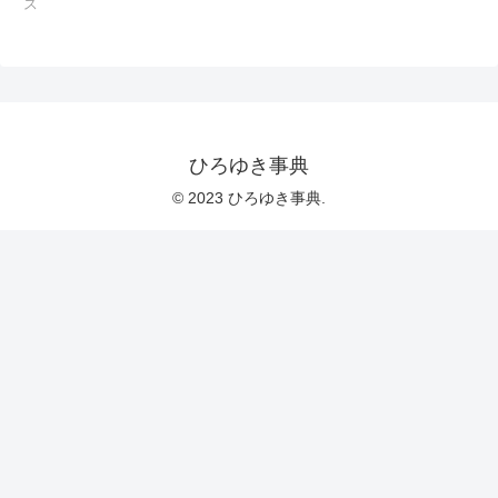
ス
ひろゆき事典
© 2023 ひろゆき事典.