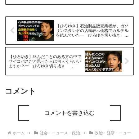
の名前がでてこないのなぜでしょうか元
動画：時間は全ての傷を癒す. Meaux
Brune...
【ひろゆき】石油製品販売業者が、ガソ
リンスタンドの店頭表示価格でカルテル
を結んでいたー ひろゆき切り抜き
20250806
【ひろゆき】絡んだことのある方の中で
サイコパスだと思った人は何人くらいい
ますか？ー ひろゆき切り抜き
20251008
コメント
コメントを書き込む
ホーム
社会・ニュース・政治
政治・経済・ニュー