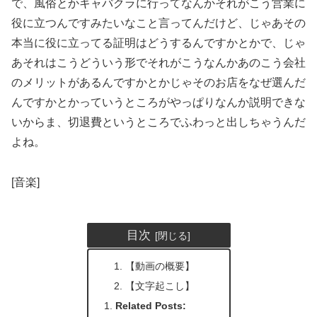
で、風俗とかキャバクラに行ってなんかそれがこう営業に
役に立つんですみたいなこと言ってんだけど、じゃあその
本当に役に立ってる証明はどうするんですかとかで、じゃ
あそれはこうどういう形でそれがこうなんかあのこう会社
のメリットがあるんですかとかじゃそのお店をなぜ選んだ
んですかとかっていうところがやっぱりなんか説明できな
いからま、切退費というところでふわっと出しちゃうんだ
よね。
[音楽]
目次
【動画の概要】
【文字起こし】
Related Posts: