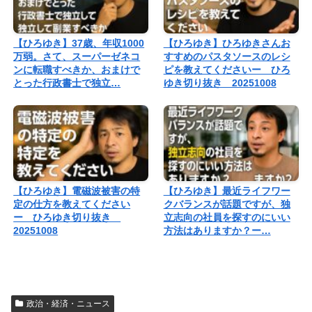
【ひろゆき】37歳、年収1000
【ひろゆき】ひろゆきさんお
万弱。さて、スーパーゼネコ
すすめのパスタソースのレシ
ンに転職すべきか、おまけで
ピを教えてくださいー ひろ
とった行政書士で独立…
ゆき切り抜き 20251008
【ひろゆき】電磁波被害の特
【ひろゆき】最近ライフワー
定の仕方を教えてください
クバランスが話題ですが、独
ー ひろゆき切り抜き
立志向の社員を探すのにいい
20251008
方法はありますか？ー…
政治・経済・ニュース