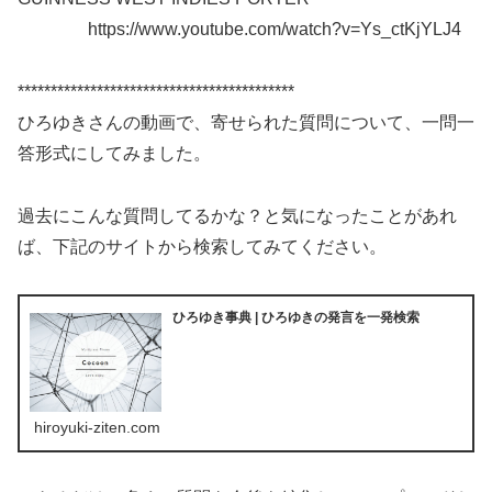
https://www.youtube.com/watch?v=Ys_ctKjYLJ4
******************************************
ひろゆきさんの動画で、寄せられた質問について、一問一
答形式にしてみました。
過去にこんな質問してるかな？と気になったことがあれ
ば、下記のサイトから検索してみてください。
ひろゆき事典 | ひろゆきの発言を一発検索
hiroyuki-ziten.com