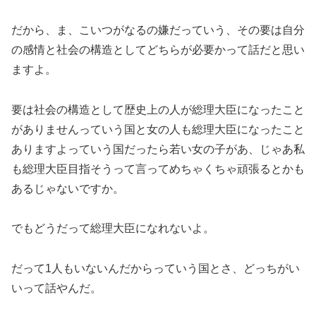
だから、ま、こいつがなるの嫌だっていう、その要は自分
の感情と社会の構造としてどちらが必要かって話だと思い
ますよ。
要は社会の構造として歴史上の人が総理大臣になったこと
がありませんっていう国と女の人も総理大臣になったこと
ありますよっていう国だったら若い女の子があ、じゃあ私
も総理大臣目指そうって言ってめちゃくちゃ頑張るとかも
あるじゃないですか。
でもどうだって総理大臣になれないよ。
だって1人もいないんだからっていう国とさ、どっちがい
いって話やんだ。