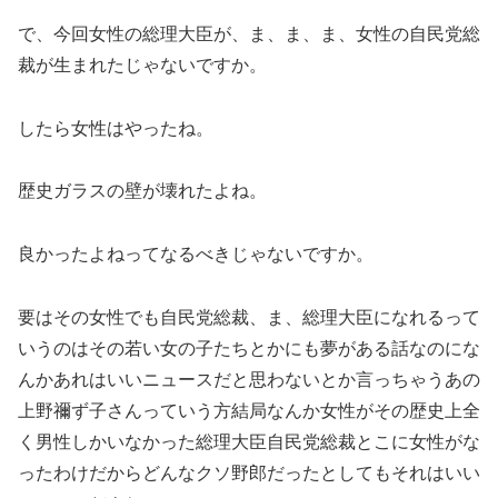
で、今回女性の総理大臣が、ま、ま、ま、女性の自民党総
裁が生まれたじゃないですか。
したら女性はやったね。
歴史ガラスの壁が壊れたよね。
良かったよねってなるべきじゃないですか。
要はその女性でも自民党総裁、ま、総理大臣になれるって
いうのはその若い女の子たちとかにも夢がある話なのにな
んかあれはいいニュースだと思わないとか言っちゃうあの
上野禰ず子さんっていう方結局なんか女性がその歴史上全
く男性しかいなかった総理大臣自民党総裁とこに女性がな
ったわけだからどんなクソ野郎だったとしてもそれはいい