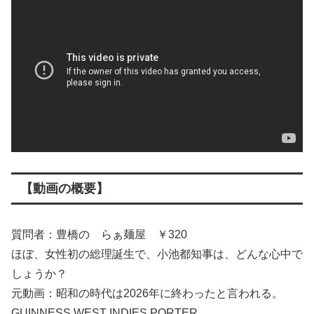
【動画の概要】
質問者：豊橋の らぁ麺屋 ￥320
ほぼ、女性初の総理誕生で、小池都知事は、どんな心中で
しょうか？
元動画：昭和の時代は2026年に終わったと言われる。
GUINNESS WEST INDIES PORTER