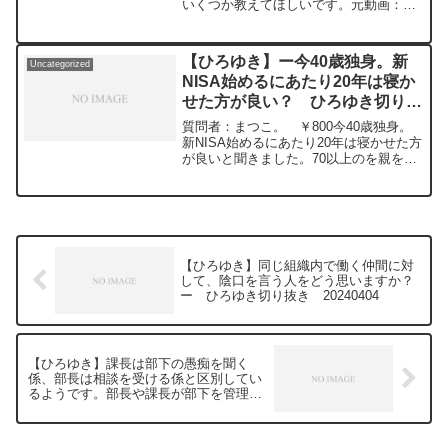
いくつか教えてほしいです。元動画：能
登半島に最大同時接続✖️50円の寄付をす
るよ、その4。Magners Irish Ciderを呑み
ながら。2024/02/16 V23
【ひろゆき】ー今40歳独身。新
Uncategorized
https://www.youtube.com/watch?
NISA始めるにあたり20年は寝か
v=ZyS35TEeeg8****************************
せた方が良い？ ひろゆき切り抜
**************ひろゆきさんの動画で、寄せ
られた質問について、一問一答形式にし
き 20240216
質問者：まつこ。 ￥800今40歳独身。
てみました。過去にこんな質問してるか
新NISA始めるにあたり20年は寝かせた方
な？と気になったことがあれば、下記の
が良いと聞きました。70以上のを親を旅
サイトから検索してみてください。
行に連れて行きたいので精神面・靭帯損
https://hiroyuki-ziten.com/できるだけ、
傷にてょうがいねんきんで障害年金で暮
多くの質問を今後も編集し、アップロー
らしてます。新NISAは諦めるつもりです
ドしていきますので、使いやすいと感じ
かどうしたらいとおもいますか？したら
て頂けたら、いいね！やチャンネル登録
いいと思いますか？元動画：能登半島に
をよろしくお願いします。
最大同時接続✖️50円の寄付をするよ、そ
【ひろゆき】同じ組織内で働く仲間に対
の4。Magners Irish Ciderを呑みながら。
して、陰口を言う人をどう思いますか？
2024/02/16 V23
ー ひろゆき切り抜き 20240404
https://www.youtube.com/watch?
v=ZyS35TEeeg8****************************
**************ひろゆきさんの動画で、寄せ
られた質問について、一問一答形式にし
【ひろゆき】課長は部下の愚痴を聞く
てみました。過去にこんな質問してるか
係、部長は相談を受ける係と区別してい
な？と気になったことがあれば、下記の
るようです。部長や課長が部下を管理を
サイトから検索してみてください。
するのって、そんなもんですかね？ー
https://hiroyuki-ziten.com/できるだけ、
ひろゆき切り抜き 20240404
多くの質問を今後も編集し、アップロー
ドしていきますので、使いやすいと感じ