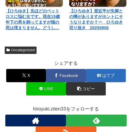
【ひろゆき】先ほどのペット
【ひろゆき】習近平が失脚と
ロスに悩む女です。現在19歳
の噂がありますがホントにそ
年下の男を飼ってますが猫の
うなりますか？ー ひろゆき
死は埋まりません。どうし…
切り抜き 20250806
Uncategorized
シェアする
X
Facebook
はてブ
LINE
コピー
hiroyuki.ziten33をフォローする