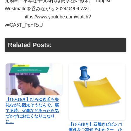
元動画：不幸な子供時代は高学歴の源泉。Trappist
Westmalleを呑みながら 2024/04/04 W21
https://www.youtube.com/watch?
v=GA5T_PpYRxU
Related Posts:
【ひろゆき】ひろゆき氏も失
礼ながら図太そうなんで、寝
てる時、火事などあったら気
づかずにお亡くなりになり
に…
【ひろゆき】石焼きビビンバ
事件をご存知ですか？ー ひ