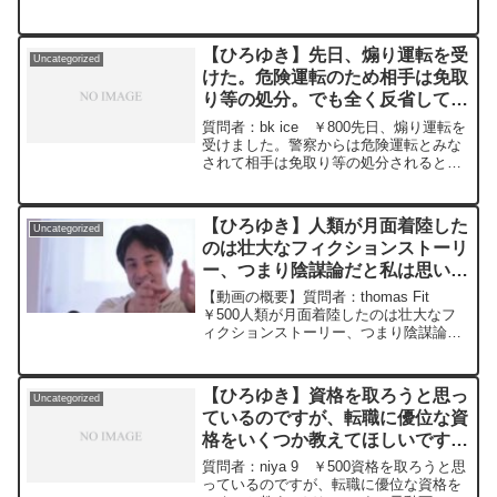
で、夫側からオープンマリッジ(お互い合
意のもとで配偶者以外の異性との性交渉
を認め合う事)を提案し無事合意できたの
【ひろゆき】先日、煽り運転を受
Uncategorized
で今ヤレる相...
けた。危険運転のため相手は免取
り等の処分。でも全く反省してな
い。金銭的にさらなる制裁を加え
質問者：bk ice ￥800先日、煽り運転を
るにはどうしたらいいですか？
受けました。警察からは危険運転とみな
されて相手は免取り等の処分されると言
ー ひろゆき切り抜き
われました。その後相手と話す機会があ
20240516
り、その際、暴言を吐かれ全く反省して
いませんでした。金銭的にさらなる制裁
【ひろゆき】人類が月面着陸した
Uncategorized
を加えるにはど...
のは壮大なフィクションストーリ
ー、つまり陰謀論だと私は思いま
す。ぴろゆきはどっちだと思いま
【動画の概要】質問者：thomas Fit
すか？ー ひろゆき切り抜き
￥500人類が月面着陸したのは壮大なフ
ィクションストーリー、つまり陰謀論だ
20250505
と私は思います。ぴろゆきはどっちだと
思いますか。もしフィクションでないな
ら、なぜ人類は50年以上も月に再び行っ
【ひろゆき】資格を取ろうと思っ
Uncategorized
ていないのか...
ているのですが、転職に優位な資
格をいくつか教えてほしいです。
ー ひろゆき切り抜き
質問者：niya 9 ￥500資格を取ろうと思
20240216
っているのですが、転職に優位な資格を