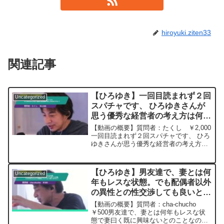
hiroyuki.ziten33
関連記事
【ひろゆき】一回目読まれず２回
Uncategorized
スパチャです、 ひろゆきさんが
思う優秀な経営者の考え方は何で
すか？ー ひろゆき切り抜き
【動画の概要】質問者：たくし ￥2,000
20250205
一回目読まれず２回スパチャです、 ひろ
ゆきさんが思う優秀な経営者の考え方は
何ですか？元動画：ローマ人の町のタイ
トル回収しつつNamurを呑みます。
02/05W23 ひろゆきさんの動画
【ひろゆき】男友達で、妻とは何
Uncategorized
で、寄せら...
年もレスな状態。でも配偶者以外
の異性との性交渉しても良いと合
意。ひろゆきさんはこの関係につ
【動画の概要】質問者：cha-chucho
いてどう思いますか？ー ひろゆ
￥500男友達で、妻とは何年もレスな状
態で妻曰く既に興味ないとのことなの
き切り抜き 20250604