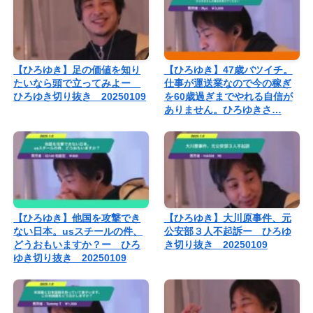
【ひろゆき】足の価値を知り
【ひろゆき】47歳バツイチ。
たいなら頭で立ってみよー
仕事が運送業なので今の稼ぎ
ひろゆき切り抜き 20250109
を60歳過ぎまでやれる自信が
ありません。ひろゆきさ…
【ひろゆき】他国を攻撃でき
【ひろゆき】大川原事件、元
ない日本。usスチールの件、
公安部３人不起訴ー ひろゆ
どうおもいますか？ー ひろ
き切り抜き 20250109
ゆき切り抜き 20250109