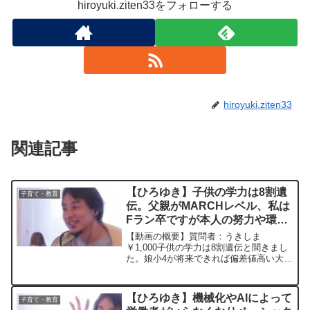
hiroyuki.ziten33をフォローする
hiroyuki.ziten33
関連記事
【ひろゆき】子供の学力は8割遺
子育て・教育
伝。父親がMARCHレベル、私は
Fラン卒ですが本人の努力や環境
次第でもっと上を目指せると思い
【動画の概要】質問者：うきしま
ますか？ー ひろゆき切り抜き
￥1,000子供の学力は8割遺伝と聞きまし
た。娘小4が将来できれば偏差値高い大学
20240228
に行きたいと言っています。子供の父親
がMARCHレベル、私はFラン卒ですが本
人の努力や環境次第でもっと上を目指せ
【ひろゆき】機械化やAIによって
子育て・教育
ると思いますか？...