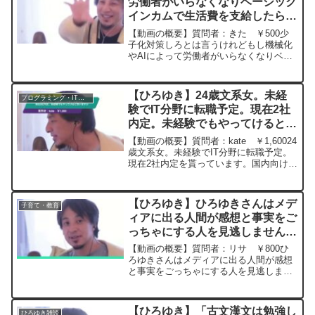
労働者がいらなくなりベーシック
インカムで生活費を支給したら、
国民のほとんどは貧困になる？
【動画の概要】質問者：きた ￥500少
ー ひろゆき切り抜き
子化対策しろとは言うけれどもし機械化
やAIによって労働者がいらなくなりベー
20240326
シックインカムで生活費を支給する場
合、国民のほとんどは貧困になると思い
ます。ひろゆきさんは少子化対策のメリ
【ひろゆき】24歳文系女。未経
プログラミング・IT業界
ットは消費者が増えるこ...
験でIT分野に転職予定。現在2社
内定。未経験でもやってけると思
いますか。ー ひろゆき切り抜
【動画の概要】質問者：kate ￥1,60024
き 20240228
歳文系女。未経験でIT分野に転職予定。
現在2社内定を貰っています。国内向け自
社サービスを展開している200人規模ベ
ンチャーのインフラエンジニアと、シス
テム開発や教育サービス、クラウドサー
【ひろゆき】ひろゆきさんはメデ
子育て・教育
ビス事...
ィアに出る人間が感想と事実をご
っちゃにする人を見逃しませんよ
ね。ただ、そこまで主観感想を事
【動画の概要】質問者：リサ ￥800ひ
実と切り分けて考えれる人ってい
ろゆきさんはメディアに出る人間が感想
と事実をごっちゃにする人を見逃しませ
ます？ー ひろゆき切り抜き
んよね。私もそこは共感できるのですが
20230919
そこまで主観感想を事実と切り分けて考
えれる人っています？だって人って思い
【ひろゆき】「古文漢文は勉強し
ひろゆき雑談