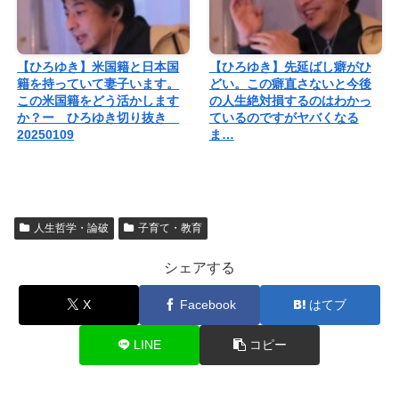
【ひろゆき】米国籍と日本国
【ひろゆき】先延ばし癖がひ
籍を持っていて妻子います。
どい。この癖直さないと今後
この米国籍をどう活かします
の人生絶対損するのはわかっ
か？ー ひろゆき切り抜き
ているのですがヤバくなる
20250109
ま…
人生哲学・論破
子育て・教育
シェアする
X
Facebook
はてブ
LINE
コピー