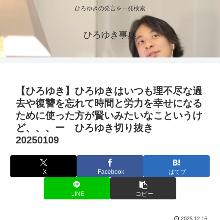
ひろゆきの発言を一発検索
ひろゆき事典
【ひろゆき】ひろゆきはいつも理不尽な過
去や復讐を忘れて時間と労力を幸せになる
ために使った方が賢いみたいなこというけ
ど、、、ー ひろゆき切り抜き
20250109
X
Facebook
はてブ
LINE
コピー
2025.12.16