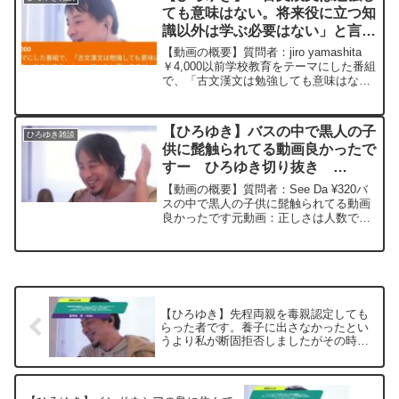
込みによる生き物でしょ...
ても意味はない。将来役に立つ知
識以外は学ぶ必要はない」と言っ
ていたが、子供たちの脳の学習機
【動画の概要】質問者：jiro yamashita
能を刺激することも目的なんだと
￥4,000以前学校教育をテーマにした番組
で、「古文漢文は勉強しても意味はな
思います。ー ひろゆき切り抜
い。将来役に立つ知識以外は学ぶ必要は
き 20230513
ない」みたいなことをおっしゃっていた
と思いますが、 学校教育は知識の習得だ
【ひろゆき】バスの中で黒人の子
ひろゆき雑談
け...
供に髭触られてる動画良かったで
すー ひろゆき切り抜き
20230915
【動画の概要】質問者：See Da ¥320バ
スの中で黒人の子供に髭触られてる動画
良かったです元動画：正しさは人数で決
めるべきか？KARDANAKHI ESTATE
2020 2023/09/15 V23 ひろゆきさ
んの動画で、寄せら...
【ひろゆき】先程両親を毒親認定しても
らった者です。養子に出さなかったとい
うより私が断固拒否しましたがその時の
父の蛇のような人殺しのような目は一生
忘れられません。ー ひろゆき切り抜
き 20250505