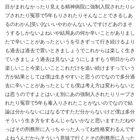
目がまれなかったり見える精神病院に強制入院されたりレ
プされたり冤罪で5年もりされたりそんなことできるしあ
るのわかん[笑い]ないいやわかんないんですけどあのまそ
うするしかないよねいや結局あの何か辛いことがありまし
たで辛いことがあったというを引きずって行き続けるより
も過去は過去で置いときましょうでこれからは楽しく生き
ていきましょう過去は見ないようにしますもう明日からの
楽しいこと今楽しいことこれだけを追い続けますっていう
方が結果としては僕は生きやすいと思うのでなので多分過
去に辛いことがあったとしても僕は考え方は変わらないと
は思うのですよとはいえ別にあの強制入されたりリープさ
れたり冤罪で5年も毒入りされたことがないのでなので結
論は分からないにはなるですただ分からないけど僕は多分
そういう生き方をするんじゃないかなと思いますただねや
っぱその刑務所に入っちゃった人ってね性格変わるんです
よねうんだからそういう意味で行くとその刑務所に入った