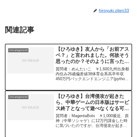
hiroyuki.ziten33
関連記事
【ひろゆき】友人から「お前アス
Uncategorized
ペ？」と言われました。何故そう
思ったのか？そのように言った意
図が分からずモヤモヤ。仕事に紐
質問者：めんたいこ ￥1,600九州出身都
付かない人間関係だとしても良好
内住み26歳偏差値38体育会系高卒年収
450万円バックエンドエンジニア(python)
に保つべき？ー ひろゆき切り抜
男です。この間年末に地元の帰省したの
き 20240111
ですが、友人から「お前アスペ？」と言
われました。何故そう思ったのか？その
【ひろゆき】台湾侵攻が起きた
Uncategorized
ように言った意図が分からずモヤモヤし
ら、中華ゲームの日本版はサービ
ています。地元の人と価値観が合わない
ス終了となって遊べなくなる可能
と思うことが多く、人付き合いが手間と
思う頻度が増えています。仕事に紐付か
性がありませんか？ー ひろゆき
質問者：MagentaBots ￥1,000最近、原
ない人間関係だとしても良好に保つべき
切り抜き 20240112
神（中華ソシャゲ）に12万円課金した時
でしょうか。元動画：能登半島に最大同
に気づいたのですが、台湾侵攻が起きた
時接続✖️30円の寄付をするよ、その２。
ら、中華ゲームの日本版はサービス終了
ジョージアワインを呑みながら。
となって遊べなくなる可能性がありませ