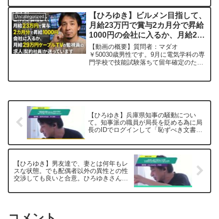
がら。2024/01/12 V23
https://www.youtube.com/watch?
【ひろゆき】ビルメン目指して、
Uncategorized
v=c6MzCMgzBqw***************************
月給23万円で賞与2カ月分で昇給
***************ひろゆきさんの動画で、寄
1000円の会社に入るか、月給29
せられた質問について、一問一答形式に
してみました。過去にこんな質問してる
万円ケーブルTVの監 視員の求
【動画の概要】質問者：マダオ
かな？と気になったことがあれば、下記
人(⁠契約社員)か迷っていますー
￥50030歳男性です。9月に電気学科の専
のサイトから検索してみてください。
門学校で技能試験落ちて留年確定のた
ひろゆき切り抜き 20250915
https://hiroyuki-ziten.com/できるだけ、
め、退学します。とりあえずビルメン(⁠設
多くの質問を今後も編集し、アップロー
備員)目指して、月給23万円で賞与2カ月
ドしていきますので、使いやすいと感じ
分で昇給1000円の会社に入るか、違う職
て頂けたら、いいね！やチャンネル登録
種ですが、月給...
をよろしくお願いします。
【ひろゆき】兵庫県知事の騒動につい
て。知事派の職員が局長を貶める為に局
長のIDでログインして「恥ずべき文書」
を入れ込んだ可能性もあるよね？ー ひ
ろゆき切り抜き 20250604
【ひろゆき】男友達で、妻とは何年もレ
スな状態。でも配偶者以外の異性との性
交渉しても良いと合意。ひろゆきさんは
この関係についてどう思いますか？ー
ひろゆき切り抜き 20250604
コメント