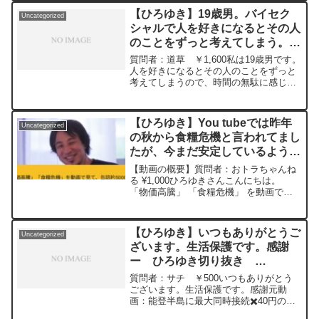
2024/01/11 J22
んか？中華ソシャゲは声優が靖国参拝で
https://www.youtube.com/watch?
【ひろゆき】19歳男。バイセク
Uncategorized
干された事例があります。一方でロシア
v=1_qiOcWAC6A&t=8068s****************
シャルで人を好きになるとその人
のゲームはウクライナ戦争中でもアメリ
**************************ひろゆきさんの動
のことをずっと考えてしまう。恋
カ国内からまだ遊べたりします。『戦争
画で、寄せられた質問について、一問一
なくてもどうせ数年でサ終じゃん』とも
愛関係に発展しない。人を好きに
答形式にしてみました。過去にこんな質
質問者：道草 ￥1,600私は19歳男です。
言えますが…ひろゆきさんの意見を聞き
問してるかな？と気になったことがあれ
なるメリットはある？ー ひろゆ
人を好きになるとその人のことをずっと
たいです。元動画：能登半島に最大同時
ば、下記のサイトから検索してみてくだ
考えてしまうので、時間の無駄に感じま
き切り抜き 20241008
接続✖️40円の寄付をするよ、その３。
さい。https://hiroyuki-ziten.com/できる
す。また、私はバイセクシャルなので同
Erdingerを呑みながら。2024/01/12
だけ、多くの質問を今後も編集し、アッ
性、異性ともに好きになってしまいま
V23
プロードしていきますので、使いやすい
す。どうせ恋愛関係に発展しないので人
https://www.youtube.com/watch?
【ひろゆき】You tubeでは昨年
と感じて頂けたら、いいね！やチャンネ
Uncategorized
を好きになるのを時...
v=c6MzCMgzBqw***************************
の秋から食糧危機と言われてまし
ル登録をよろしくお願いします。
***************ひろゆきさんの動画で、寄
たが、今まだ安定しているようで
せられた質問について、一問一答形式に
す。その時がやって来た場合、ど
してみました。過去にこんな質問してる
【動画の概要】質問者：おトラちゃんね
かな？と気になったことがあれば、下記
れくらいのスパンで起きると思わ
る ¥1,000ひろゆきさんこんにちは。
のサイトから検索してみてください。
「物価高騰」 「食糧危機」 を動画で見
れますか?ーひろゆき切り抜き
https://hiroyuki-ziten.com/できるだけ、
て、 缶詰約5000個や米3年分、 ティシュ
20230902
多くの質問を今後も編集し、アップロー
180個や24個入りトイレットペーパー50
ドしていきますので、使いやすいと感じ
個、 カセットガス用ストーブや発電機
【ひろゆき】いつもありがとうご
て頂けたら、いいね！やチャンネル登録
Uncategorized
な...
ざいます。生活保護です。感謝
をよろしくお願いします。
ー ひろゆき切り抜き
20240112
質問者：サチ ￥500いつもありがとう
ございます。生活保護です。感謝元動
画：能登半島に最大同時接続✖️40円の寄
付をするよ、その３。Erdingerを呑みな