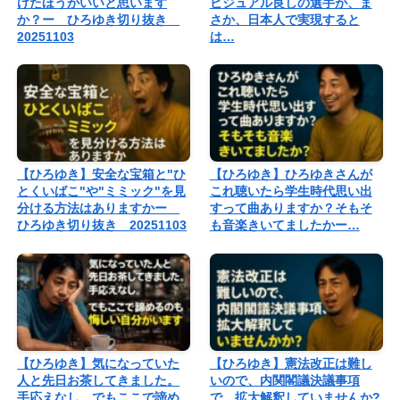
けたほうがいいと思います
ビジュアル良しの選手が、ま
か？ー ひろゆき切り抜き
さか、日本人で実現すると
20251103
は…
【ひろゆき】安全な宝箱と"ひ
【ひろゆき】ひろゆきさんが
とくいばこ"や"ミミック"を見
これ聴いたら学生時代思い出
分ける方法はありますかー
すって曲ありますか？そもそ
ひろゆき切り抜き 20251103
も音楽きいてましたかー…
【ひろゆき】気になっていた
【ひろゆき】憲法改正は難し
人と先日お茶してきました。
いので、内関閣議決議事項
手応えなし。でもここで諦め
で、拡大解釈していませんか?