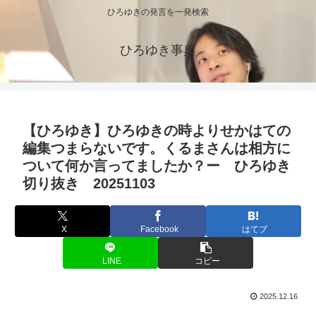
ひろゆきの発言を一発検索
ひろゆき事典
【ひろゆき】ひろゆきの時よりせかはての
編集つまらないです。くるまさんは相方に
ついて何か言ってましたか？ー ひろゆき
切り抜き 20251103
X
Facebook
はてブ
LINE
コピー
2025.12.16