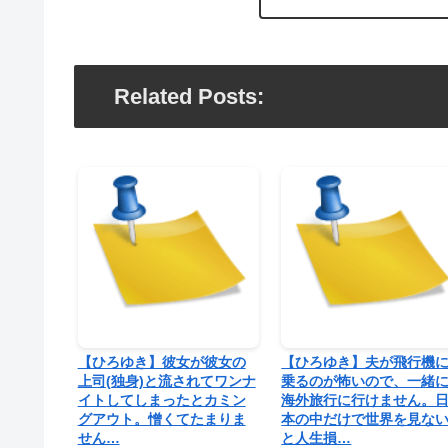
Related Posts:
【ひろゆき】彼女が彼女の
【ひろゆき】夫が飛行機
上司(独身)と流されてワンナ
乗るのが怖いので、一緒
イトしてしまったとカミン
海外旅行に行けません。
グアウト。憎くてたまりま
本の中だけで世界を見な
せん…
と人生損…