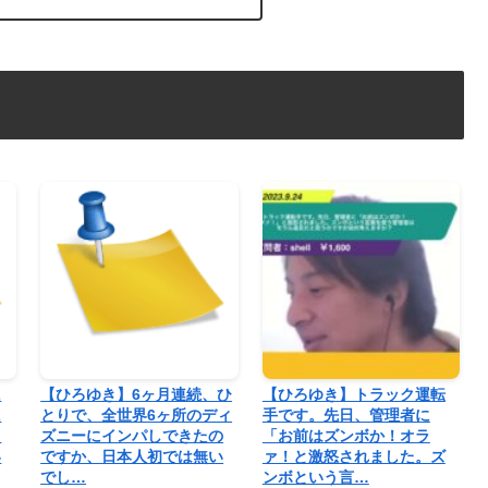
に
【ひろゆき】6ヶ月連続、ひ
【ひろゆき】トラック運転
に
とりで、全世界6ヶ所のディ
手です。先日、管理者に
日
ズニーにインパしできたの
「お前はズンボか！オラ
い
ですか、日本人初では無い
ァ！と激怒されました。ズ
でし…
ンボという言…