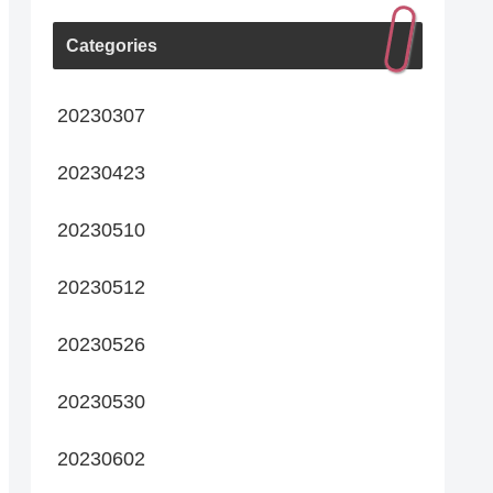
Categories
20230307
20230423
20230510
20230512
20230526
20230530
20230602