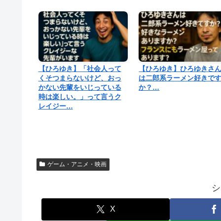
【ひろゆき】「社会人って
【ひろゆき】ひろゆきさ
くそつまらないけど、おっ
は二郎系ラーメン好きで
かない先輩をいじっている
か？…
時は楽しい。」って言うク
レイジー…
ゲーム・アニメ・映画
シ
X