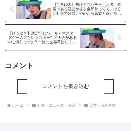
【ひろゆき】先ほどスパチャした者。会
長である祖父が株を全部持ってて、ぼく
が社長で経営。やめたら家族と縁が切れ
る。それでも会社辞めた方がいい？ー
ひろゆき切り抜き 20250217
【ひろゆき】2027年にワールドマスター
ズゲームズというスポーツの大会がある
のご存知ですか? 一緒に世界目指してみ
ませんか?ー ひろゆき切り抜き
20250221
コメント
コメントを書き込む
ホーム
社会・ニュース・政治
日本・海外事情