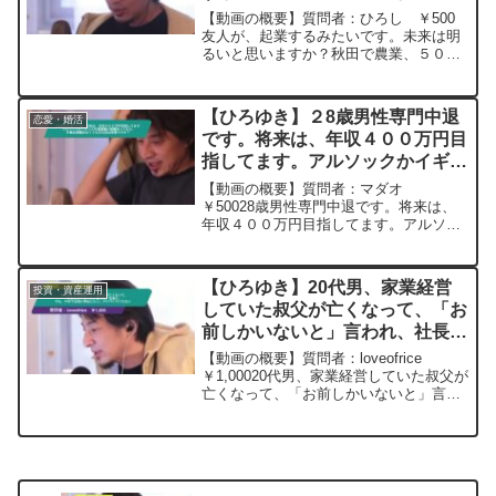
秋田こまちRの栽培を会社規模で
【動画の概要】質問者：ひろし ￥500
行うみたいですー ひろゆき切り
友人が、起業するみたいです。未来は明
るいと思いますか？秋田で農業、５０
抜き 20240314
代、多分秋田こまちRの栽培を会社規模
で行うみたいです。ひろゆきさんに、成
功出来るか、予想とかアドバイス頂けれ
【ひろゆき】２8歳男性専門中退
恋愛・婚活
ば有り難いです。元動画：...
です。将来は、年収４００万円目
指してます。アルソックかイギリ
ス外資警備か就職迷ってます。外
【動画の概要】質問者：マダオ
資は退職金なくても正社員は安泰
￥50028歳男性専門中退です。将来は、
年収４００万円目指してます。アルソッ
ですか？ー ひろゆき切り抜き
クかイギリス外資警備か就職迷ってま
20231028
す。あと、外資は退職金なくても正社員
は安泰ですか？アドバイスお願いしま
【ひろゆき】20代男、家業経営
投資・資産運用
す。元動画：バカは陰謀論にハマ...
していた叔父が亡くなって、「お
前しかいないと」言われ、社長
に。でも、やめて台湾に移住した
【動画の概要】質問者：loveofrice
い。アドバイスくださいー ひろ
￥1,00020代男、家業経営していた叔父が
亡くなって、「お前しかいないと」言わ
ゆき切り抜き 20250217
れ、社長になったが、もうやりたくな
い。やめて台湾に移住しようと思ってい
る。英語は英検1級持ってるので、中国語
を勉強し...