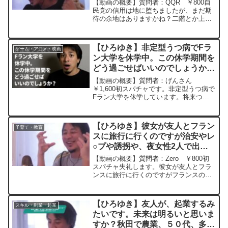
抜き 20240522
【動画の概要】質問者：QQR ￥800自
民党の信用は地に堕ちましたが、まだ期
待の余地はありますかね？二階とか上の
ふんぞりかえってる老人が害悪だっただ
けで、優秀な若手に期待する余地はある
と思うんですが。元動画：【part2】現実
【ひろゆき】非定型うつ病でFラ
ゲーム・アニメ・映画
が辛いと研究・...
ン大学を休学中。この休学期間を
どう過ごせばいいのでしょうか
ー ひろゆき切り抜き
【動画の概要】質問者：げんさん
20250915
￥1,600初スパチャです。非定型うつ病で
Fラン大学を休学しています。将来つき
たい職業など全く思いつかず、努力をコ
ツコツ続けるのも苦手なので、今後の生
き方がわかりません。通っているのは生
【ひろゆき】彼女が友人とフラン
子育て・教育
物や化学などを中心に学...
スに旅行に行くのですが治安やレ
○プや誘拐や、夜女性2人で出歩
く危険性など、色々教えて欲しい
【動画の概要】質問者：Zero ￥800初
です。ー ひろゆき切り抜き
スパチャ失礼します。彼女が友人とフラ
ンスに旅行に行くのですがフランスの治
20240228
安やレ○プや誘拐や、夜女性2人で出歩く
危険性など、やっては行けないことなど
色々教えて欲しいです。自分が心配性な
【ひろゆき】友人が、起業するみ
スキル・副業・起業
こともあり変な心...
たいです。未来は明るいと思いま
すか？秋田で農業、５０代、多分