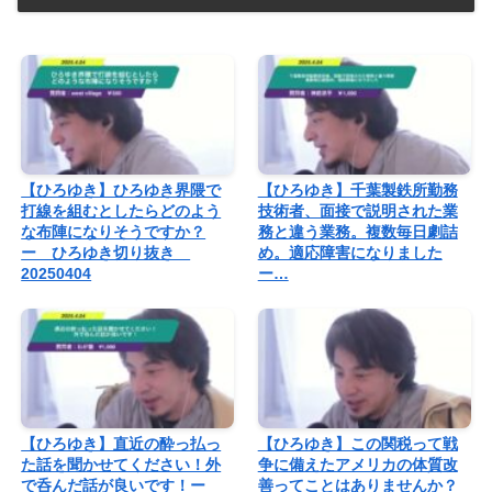
【ひろゆき】ひろゆき界隈で
【ひろゆき】千葉製鉄所勤務
打線を組むとしたらどのよう
技術者、面接で説明された業
な布陣になりそうですか？
務と違う業務。複数毎日劇詰
ー ひろゆき切り抜き
め。適応障害になりました
20250404
ー…
【ひろゆき】直近の酔っ払っ
【ひろゆき】この関税って戦
た話を聞かせてください！外
争に備えたアメリカの体質改
で呑んだ話が良いです！ー
善ってことはありませんか？