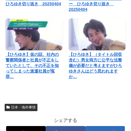
ひろゆき切り抜き 20250404
ー ひろゆき切り抜き
20250404
【ひろゆき】仮の話、社内の
【ひろゆき】（タイトル回収
警察関係者と社員が不正をし
含む）男女両方に公平な法整
ていたとして、その不正を知
備が必要だと考えますがひろ
ってしまった派遣社員が冤
ゆきさんはどう思われます
罪…
か…
日本・海外事情
シェアする