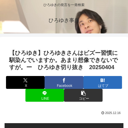
ひろゆきの発言を一発検索
ひろゆき事典
【ひろゆき】ひろゆきさんはビズー習慣に
馴染んでいますか。あまり想像できないで
すが。ー ひろゆき切り抜き 20250404
X
Facebook
はてブ
LINE
コピー
2025.12.16