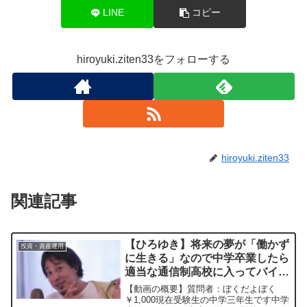
LINE
コピー
hiroyuki.ziten33をフォローする
hiroyuki.ziten33
関連記事
【ひろゆき】将来の夢が「働かず
投資・資産運用
に生きる」なので中学卒業したら
適当な通信制高校に入ってバイト
代全額を投資信託に当てようと思
【動画の概要】質問者：ぼくだよぼく
ってますこの将来設計で問題ない
￥1,000現在受験生の中学三年生です中学