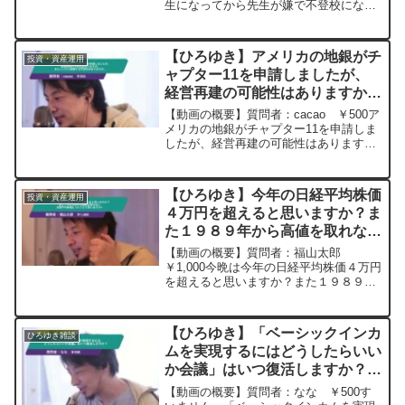
生になってから先生が嫌で不登校になり
でしょうか助言を頂きたいです。
ました不登校になったら暇だったので
ー20230831
「面白そう!」と言う理由で証券取引を始
めました結果としては赤字だったのです
【ひろゆき】アメリカの地銀がチ
投資・資産運用
が金融業界は興味があ...
ャプター11を申請しましたが、
経営再建の可能性はありますか。
またここから連鎖する可能性はあ
【動画の概要】質問者：cacao ￥500ア
りますか。ー ひろゆき切り抜
メリカの地銀がチャプター11を申請しま
したが、経営再建の可能性はあります
き 20230317
か。取り付け騒ぎが起きた銀行は厳しい
のでは。またここから連鎖する可能性は
ありますか。元動画：ABEMA primeから
【ひろゆき】今年の日経平均株価
投資・資産運用
続いて...
４万円を超えると思いますか？ま
た１９８９年から高値を取れない
日経平均株価についてどう思いま
【動画の概要】質問者：福山太郎
すか?ー ひろゆき切り抜き
￥1,000今晩は今年の日経平均株価４万円
を超えると思いますか？また１９８９年
20240109
から高値を取れない日経平均株価につい
てどう思いますか?元動画：能登半島に最
大同時接続✖️20円の寄付をするよ。ジョ
【ひろゆき】「ベーシックインカ
ひろゆき雑談
ージアワインを呑...
ムを実現するにはどうしたらいい
か会議」はいつ復活しますか？
ー ひろゆき切り抜き
【動画の概要】質問者：なな ￥500す