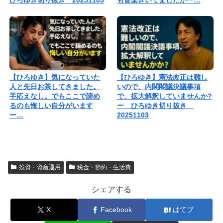
ひろゆき切り抜き 20251103
も音楽きいてましたかー…
【ひろゆき】気になっていた
【ひろゆき】憲法改正は難し
人と先日お茶してきました。
いので、内関閣議決議事項
手応えなし。でもここで諦め
で、拡大解釈していませんか?
るのも悔しい自分がいます
ー ひろゆき切り抜き
ー…
20251103
投資・資産運用
税金・節約・生活費
シェアする
X
Facebook
はてブ