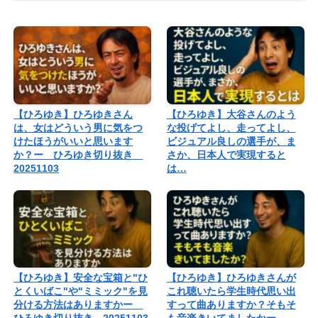
【ひろゆき】ひろゆきさん
【ひろゆき】大谷さんのよう
は、女はどういう男に気をつ
な投げてよし、走ってよし、
けたほうがいいと思います
ビジュアル良しの選手が、ま
か？ー ひろゆき切り抜き
さか、日本人で実現すると
20251103
は…
【ひろゆき】安全な宝箱と"ひ
【ひろゆき】ひろゆきさんが
とくいばこ"や"ミミック"を見
これ聴いたら学生時代思い出
分ける方法はありますかー
すって曲ありますか？そもそ