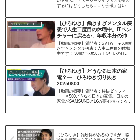
20250705
いません。「ベーシックインカムを実現
するにはどうしたらいいか会議」はいつ
復活しますか？楽しみにしてます。元動
画：音は遠くまで届く。De Sutter
blonde ひろゆきさんの動画で、
【ひろゆき】働きすぎメンタル疾
プログラミング・IT業界
寄せられた...
患で人生二度目の休職中。ITベン
チャーに戻るか、年収半分の沖縄
観光業へ転職するか？ー ひろゆ
【動画の概要】質問者：SVTW ￥800働
き切り抜き 20231105
きすぎメンタル疾患で人生二度目の休職
中です！ 38歳年収850万IPO狙いのITベ
ンチャーに戻るか、年収半分の沖縄観光
業へ転職と併せて過去の繋がり活用し業
務委託で稼いでいくか迷っています。 八
【ひろゆき】どうなる日本の家
ゲーム・アニメ・映画
重山地...
電？ー ひろゆき切り抜き
20250804
【動画の概要】質問者：特快ダッフィ
ー ￥500どうなる日本の家電。日立の
家電がSAMSUNGとLGが関心持ってるよ
うで、すでにエアコンはボッシュが持っ
てるようです。三洋、東芝が中国に、シ
ャープは台湾に、パナソニックも業績悪
化するなかまともな...
【ひろゆき】雑所得があるのですが、職
場から副業云々で色々言われそうで恐れ