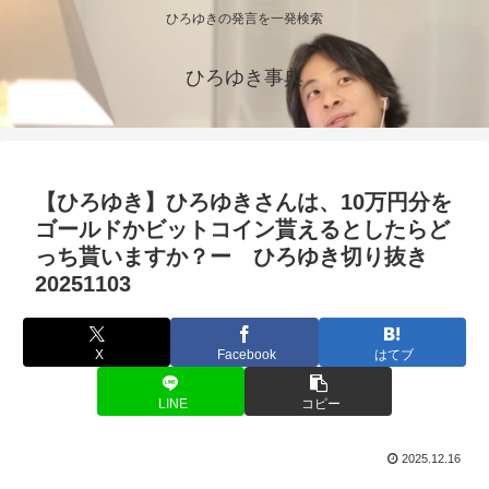
ひろゆきの発言を一発検索
ひろゆき事典
【ひろゆき】ひろゆきさんは、10万円分を
ゴールドかビットコイン貰えるとしたらど
っち貰いますか？ー ひろゆき切り抜き
20251103
X
Facebook
はてブ
LINE
コピー
2025.12.16