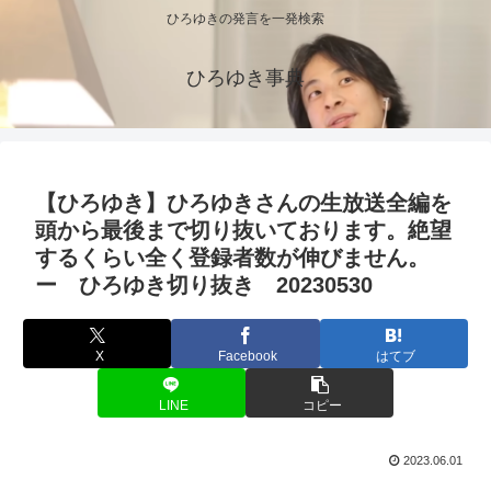
ひろゆきの発言を一発検索
ひろゆき事典
【ひろゆき】ひろゆきさんの生放送全編を
頭から最後まで切り抜いております。絶望
するくらい全く登録者数が伸びません。
ー ひろゆき切り抜き 20230530
X
Facebook
はてブ
LINE
コピー
2023.06.01