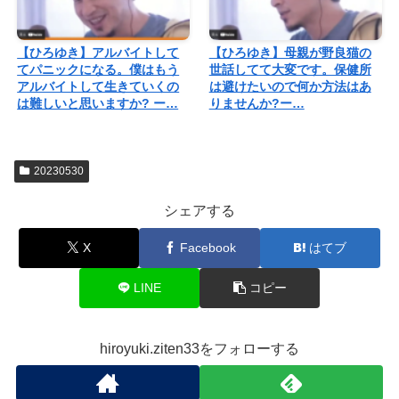
【ひろゆき】アルバイトして
【ひろゆき】母親が野良猫の
てパニックになる。僕はもう
世話してて大変です。保健所
アルバイトして生きていくの
は避けたいので何か方法はあ
は難しいと思いますか? ー…
りませんか?ー…
20230530
シェアする
X
Facebook
はてブ
LINE
コピー
hiroyuki.ziten33をフォローする