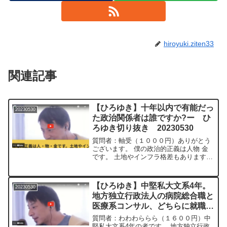
hiroyuki.ziten33
関連記事
【ひろゆき】十年以内で有能だっ
20230530
た政治関係者は誰ですか?ー ひ
ろゆき切り抜き 20230530
質問者：軸受（１０００円）ありがとう
ございます。 僕の政治的正義は人物 金
です。 土地やインフラ格差もありますが
人員いれば雇用の機会も増えるし物資も
増える。 税金が高くてもその分、 給料
を上げれば解決するのに政治家がしない
【ひろゆき】中堅私大文系4年。
20230530
のは何故ですか? ...
地方独立行政法人の病院総合職と
医療系コンサル、どちらに就職す
るか迷ってますー ひろゆき切り
質問者：わわわららら（１６００円）中
抜き 20230530
堅私大文系4年の者です。 地方独立行政