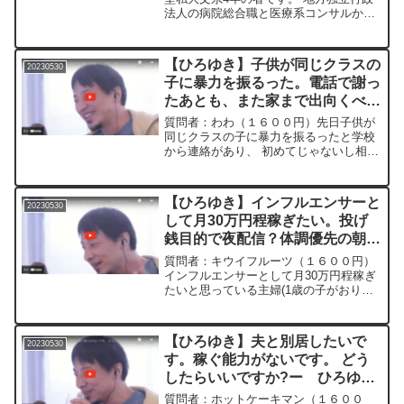
法人の病院総合職と医療系コンサルから
内定いただきました。 周りからは、ほぼ
公務員の安定をとって病院にしておけと
言われます。 しかし、 昇給もあまり期
【ひろゆき】子供が同じクラスの
20230530
待できないので、コ...
子に暴力を振るった。電話で謝っ
たあとも、また家まで出向くべき
なのでしょうか？ー ひろゆき切
質問者：わわ（１６００円）先日子供が
り抜き 20230530
同じクラスの子に暴力を振るったと学校
から連絡があり、 初めてじゃないし相手
の親が怒っていると言われ電話で謝罪を
しました。 その時病院に行くと聞きまし
た が、子供からそんなに酷い怪我だと
【ひろゆき】インフルエンサーと
20230530
は聞いていません。 ...
して月30万円程稼ぎたい。投げ
銭目的で夜配信？体調優先の朝昼
配信？ー ひろゆき切り抜き
質問者：キウイフルーツ（１６００円）
20230530
インフルエンサーとして月30万円程稼ぎ
たいと思っている主婦(1歳の子がおり今
妊娠中) です。 今TikTok ライブで月5万
円程稼げてますが、配信時間帯が夜8時
~11時で体力的にしんどいです。ただ夜
【ひろゆき】夫と別居したいで
20230530
の方が...
す。稼ぐ能力がないです。 どう
したらいいですか?ー ひろゆき
切り抜き 20230530
質問者：ホットケーキマン（１６００