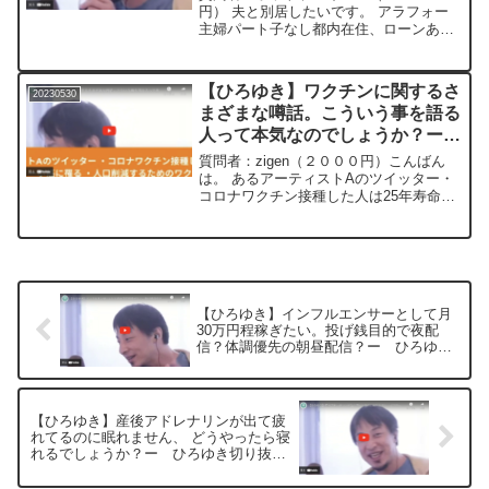
円） 夫と別居したいです。 アラフォー
主婦パート子なし都内在住、ローンあり
マンションに住んでいます。 稼ぐ能力が
ないです。 夫は短気な性格です。 どう
したらいいですか?＊＊＊＊＊＊＊文字起
【ひろゆき】ワクチンに関するさ
20230530
こし内容＊＊＊＊＊...
まざまな噂話。こういう事を語る
人って本気なのでしょうか？ー
ひろゆき切り抜き 20230530
質問者：zigen（２０００円）こんばん
は。 あるアーティストAのツイッター・
コロナワクチン接種した人は25年寿命が
短くなる・コロナワクチン接種でターボ
癌に罹る・人口削減するためのワクチン
イベルメクチンで癌が治る、 オレの知り
合いも治った・...
【ひろゆき】インフルエンサーとして月
30万円程稼ぎたい。投げ銭目的で夜配
信？体調優先の朝昼配信？ー ひろゆき
切り抜き 20230530
【ひろゆき】産後アドレナリンが出て疲
れてるのに眠れません、 どうやったら寝
れるでしょうか？ー ひろゆき切り抜
き 20230530