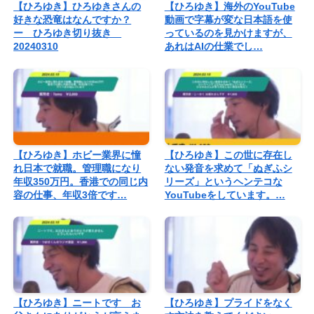
【ひろゆき】ひろゆきさんの
【ひろゆき】海外のYouTube
好きな恐竜はなんですか？
動画で字幕が変な日本語を使
ー ひろゆき切り抜き
っているのを見かけますが、
20240310
あれはAIの仕業でし…
【ひろゆき】ホビー業界に憧
【ひろゆき】この世に存在し
れ日本で就職。管理職になり
ない発音を求めて「ぬぎふシ
年収350万円。香港での同じ内
リーズ」というヘンテコな
容の仕事、年収3倍です…
YouTubeをしています。…
【ひろゆき】ニートです お
【ひろゆき】プライドをなく