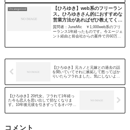
と思いました。どの言語でどんなコード
を書いてどうiphoneで使えるようにすれ
【ひろゆき】web系のフリーラン
Uncategorized
ばいいかざっくり導いてほしいです。元
ス。ひろゆきさん的におすすめな
動画：ロシアの敗北は無さそうな、、
営業方法があればぜひ教えてくだ
Guillaume Dursusを呑みながら
2024/02/28 W22
さい。ー ひろゆき切り抜き
質問者：JuneMic ￥1,000web系のフリ
https://www.youtube.com/watch?
20240228
ーランス1年経ったものです。今エージェ
v=GK3quBgoXnQ***************************
ント経由と前会社からの案件で月60万ぐ
***************ひろゆきさんの動画で、寄
らいでぐうたら暮らしています。フルリ
せられた質問について、一問一答形式に
モートですがエージェントの対応が微妙
してみました。過去にこんな質問してる
だったり、海外滞在をすると案件が少な
かな？と気になったことがあれば、下記
かったりと将来的に不安があります。い
のサイトから検索してみてください。
ずれは自分でSNS営業などで案件を取り
https://hiroyuki-ziten.com/できるだけ、
たいと思います。開発者用サイトやSNS
多くの質問を今後も編集し、アップロー
【ひろゆき】元カノと元嫁との過去の話
はすでにある程度育ています。ひろゆき
ドしていきますので、使いやすいと感じ
を聞いていてそれに嫉妬して怒ってばか
さん的におすすめな営業方法があればぜ
て頂けたら、いいね！やチャンネル登録
りいたらフラれました。気にしないよう
ひ教えてください。元動画：ロシアの敗
をよろしくお願いします。
にするにはどうしたら良かったんでしょ
北は無さそうな、、Guillaume Dursusを
うか。ー ひろゆき切り抜き 20240310
呑みながら 2024/02/28 W22
https://www.youtube.com/watch?
【ひろゆき】20代女。フラれて1年経っ
v=GK3quBgoXnQ***************************
た今も恋人を思い出して切なくなりま
***************ひろゆきさんの動画で、寄
す。10年後元彼を引きずってるオバサン
せられた質問について、一問一答形式に
になりたくないですー ひろゆき切り抜
してみました。過去にこんな質問してる
き 20240310
かな？と気になったことがあれば、下記
のサイトから検索してみてください。
https://hiroyuki-ziten.com/できるだけ、
コメント
多くの質問を今後も編集し、アップロー