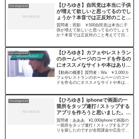
去にこんな質問...
【ひろゆき】自民党は本当に子供
Uncategorized
が増えて欲しいと思ってるのでし
ょうか？本音では正反対のこと考
えてて日本人に減って欲しいとと
質問者：照影 ￥500自民党は本当に子
思ってるのではないかと疑います
供が増えて欲しいと思ってるのでしょう
か？本音では正反対のこと考えてて日本
ー ひろゆき切り抜き
人に減って欲しいとと思ってるのではな
20240310
いかと疑います元動画：パートタイム、
フルタイム、エクストラタイム。Nina
【ひろゆき】カフェやレストラン
Uncategorized
Blancaを呑みながら 2024/03/10
のホームページのコードを作るの
D21
にオススメなサイトや本はありま
https://www.youtube.com/watch?
v=wBbQ9cp_Mx8***************************
すか？ー ひろゆき切り抜き
【動画の概要】質問者：Wa ￥3,000カ
***************ひろゆきさんの動画で、寄
20240509
フェやレストランのホームページのコー
せられた質問について、一問一答形式に
ドを作るのにオススメなサイトや本はあ
してみました。過去にこんな質問してる
りますか？元動画：一度の失敗は、二度
かな？と気になったことがあれば、下記
目の成功のための教訓。Leffe blondeを呑
のサイトから検索してみてください。
みながら 2024/05/09 J21 ...
https://hiroyuki-ziten.com/できるだけ、
【ひろゆき】iphoneで画面の一
Uncategorized
多くの質問を今後も編集し、アップロー
箇所をタップ連打 / ストップする
ドしていきますので、使いやすいと感じ
アプリを作ろうと思いました。ど
て頂けたら、いいね！やチャンネル登録
うすればいい？ー ひろゆき切り
をよろしくお願いします。
質問者：あああ ¥1,000iphoneで画面の
抜き 20240228
一箇所をタップ連打 / ストップするアプ
リを探したのですが全部課金や広告でま
ともに使えないらしいので自分で作ろう