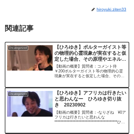
hiroyuki.ziten33
関連記事
【ひろゆき】ポルターガイスト等
Uncategorized
の物理的心霊現象が実在すると仮
定した場合、その原理やエネルギ
ーは何だと思いますか？ー ひろ
【動画の概要】質問者：コメント侍
ゆき切り抜き 20231105
￥200ポルターガイスト等の物理的心霊
現象が実在すると仮定した場合、その原
理やエネルギーは何だと思いますか？元
動画：宇宙人は出会うと殺し合う。小諸
のワインを呑みながら 2023/11/24
【ひろゆき】アフリカは行きたい
Uncategorized
V00 ひ...
と思わんなー ひろゆき切り抜
き 20230902
【動画の概要】質問者：-なりざね ¥0ア
フリカは行きたいと思わんな
******************************************ひろ
ゆきさんの動画で、寄せられた質問につ
いて、一問一答形式にしてみました。過