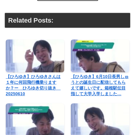
Related Posts:
【ひろゆき】ひろゆきさんは
【ひろゆき】6月10日長男しゅ
１年に何回飛行機乗ります
うとの誕生日に配信してもら
か？ー ひろゆき切り抜き
えて嬉しいです。箱根駅伝目
20250610
指して大学入学しました…