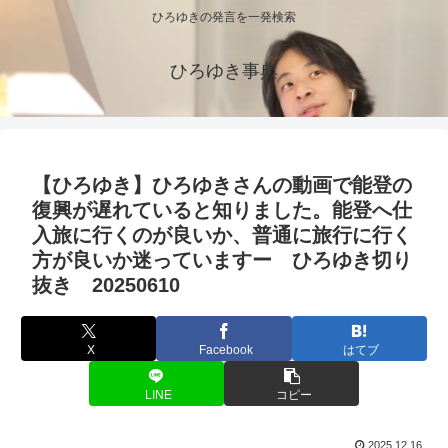
ひろゆきの発言を一発検索
ひろゆき事典
【ひろゆき】ひろゆきさんの動画で能登の
復興が遅れていると知りました。能登へ仕
入旅に行くのが良いか、普通に旅行に行く
方が良いか迷っていますー ひろゆき切り
抜き 20250610
X
Facebook
はてブ
LINE
コピー
2025.12.16