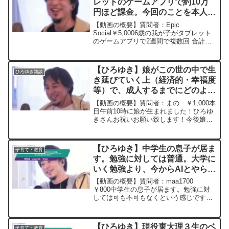
レットのゲームアプリで約10万
円ほど課金。今回のことを本人に
伝えるべきか、またどのような教
【動画の概要】質問者：Epic
えをすれば良いかアドバイスお願
Social￥5,0006歳の我が子がタブレット
のゲームアプリで2週間で複数回 合計約
いします。ー ひろゆき切り抜
10万円ほど課金していることがクレジッ
き 20230322
トと課金明細で判明しました。ゲーム内
容はパズル系ゲームで2〜3日に1時間程
【ひろゆき】娘がこの世の中で生
ひろゆき雑談
度の利用頻...
き延びていく上（経済的・幸福度
等）で、成人するまでにどのよう
な教育を家庭内でしていけばいい
【動画の概要】質問者：まの ￥1,000本
と思いますか？？ー ひろゆき切
日午前10時に娘が生まれました！ひろゆ
きさんお祝いお願い致します！今後娘が
り抜き 20240310
この世の中で生き延びていく上（経済
的・幸福度等）で、成人するまでにどの
ような教育を家庭内でしていけばいいと
【ひろゆき】中学生の息子が居ま
子育て・教育
思いますか？？元動...
す。勉強に対しては普通。大学に
いく勉強より、今からAIとやらに
触れさせた方が本人のためになり
【動画の概要】質問者：maa1700
ますかー ひろゆき切り抜き
￥800中学生の息子が居ます。勉強に対
しては可も不可もなくという感じです。
20250217
要は、大学にいく勉強より、今からAIと
やらに触れさせた方が本人のためになり
ますか元動画：「黄金は口を閉ざす」
【ひろゆき】現役東大理３生のベ
子育て・教育