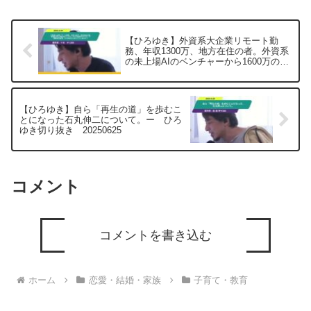
る体調ではなく...
【ひろゆき】外資系大企業リモート勤
務、年収1300万、地方在住の者。外資系
の未上場AIのベンチャーから1600万のオ
ファーで関東移住必須。ひろゆきさんな
らどうする？ーひろゆき切り抜き
20250604
【ひろゆき】自ら「再生の道」を歩むこ
とになった石丸伸二について。ー ひろ
ゆき切り抜き 20250625
コメント
コメントを書き込む
ホーム
恋愛・結婚・家族
子育て・教育