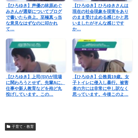
【ひろゆき】声優の林原めぐ
【ひろゆき】ひろゆきさんは
みさんが選挙についてブログ
現在の社会現象を現実をあり
で書いたら炎上。至極真っ当
のまま受け止める感じかと思
な意見なはずなのに叩かれ
いましたがそんな感じです
て…
か…
【ひろゆき】上司(SV)が現場
【ひろゆき】公務員19歳。女
に関わろうとせず、先輩Aに、
子トイレに侵入し暴行。被害
仕事や新人教育などを殆ど丸
者の方には非常に申し訳なく
投げしています。この…
思っています。今後このよ…
子育て・教育