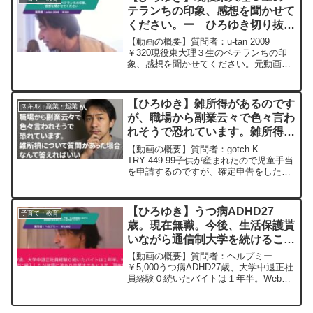
Pecheresse...
テランちの印象、感想を聞かせて
ください。ー ひろゆき切り抜
き 20240404
【動画の概要】質問者：u-tan 2009
￥320現役東大理３生のベテランちの印
象、感想を聞かせてください。元動画：
不幸な子供時代は高学歴の源泉。
Trappist Westmalleを呑みながら
2024/04/04 W21 ひろゆ...
【ひろゆき】雑所得があるのです
スキル・副業・起業
が、職場から副業云々で色々言わ
れそうで恐れています。雑所得に
ついて質問があった場合なんて答
【動画の概要】質問者：gotch K.
えればいいー ひろゆき切り抜
TRY 449.99子供が産まれたので児童手当
を申請するのですが、確定申告をしたた
き 20250915
め課税証明を職場に提出します。雑所得
があるので副業云々言われそうで恐れて
います。雑所得について質問があった場
【ひろゆき】うつ病ADHD27
子育て・教育
合なんて答...
歳。現在無職。今後、生活保護貰
いながら通信制大学を続けること
は可能ですか？ー ひろゆき切り
【動画の概要】質問者：ヘルプミー
抜き 20231128
￥5,000うつ病ADHD27歳、大学中退正社
員経験０続いたバイトは１年半。Webデ
ザインを仕事にしたく特化した通信制大
学に編入したが体調に波あり卒業まであ
と３年。現在無職もうすぐ家無し。働け