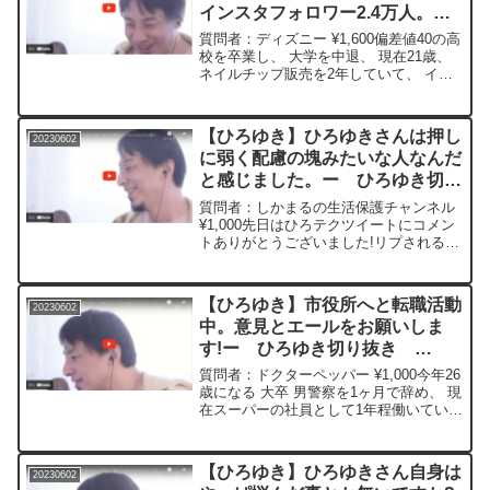
インスタフォロワー2.4万人。平
均月収40万円。ネット教材の販
質問者：ディズニー ¥1,600偏差値40の高
売。これでいいと思いますか？
校を卒業し、 大学を中退、 現在21歳、
ネイルチップ販売を2年していて、 イン
ー ひろゆき切り抜き
スタフォロワー2.4万人無理せず働いてこ
20230602
の半年は平均月収40万円くらいです、 馬
鹿な私が最高月収55万!みたいな感...
【ひろゆき】ひろゆきさんは押し
20230602
に弱く配慮の塊みたいな人なんだ
と感じました。ー ひろゆき切り
抜き 20230602
質問者：しかまるの生活保護チャンネル
¥1,000先日はひろテクツイートにコメン
トありがとうございました!リプされると
思わなかったのでマジで嬉しい反面、 ひ
ろゆきさんは押しに弱く配慮の塊みたい
な人なんだと感じました。 恐らくそれ故
【ひろゆき】市役所へと転職活動
20230602
に利用され...
中。意見とエールをお願いしま
す!ー ひろゆき切り抜き
20230602
質問者：ドクターペッパー ¥1,000今年26
歳になる 大卒 男警察を1ヶ月で辞め、 現
在スーパーの社員として1年程働いている
ものです。今の仕事は苦ではないです
が、 市役所へと転職したく、 今の仕事
を続けながら公務員講座に通い、 1~2年
【ひろゆき】ひろゆきさん自身は
20230602
後...