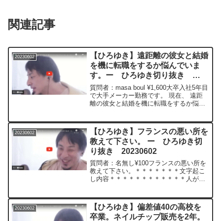
関連記事
【ひろゆき】遠距離の彼女と結婚
20230602
を機に転職をするか悩んでいま
す。ー ひろゆき切り抜き
20230602
質問者：masa boul ¥1,600大卒入社5年目
で大手メーカー勤務です。 現在、 遠距
離の彼女と結婚を機に転職をするか悩ん
でいます。現職は給料や人間関係でも満
足しております。 彼女は都合上、 こち
らにはきてくれないとのことです。 彼
【ひろゆき】フランスの悪い所を
20230602
女...
教えて下さい。 ー ひろゆき切
り抜き 20230602
質問者：名無し¥100フランスの悪い所を
教えて下さい。＊＊＊＊＊＊＊文字起こ
し内容＊＊＊＊＊＊＊＊＊＊＊＊人が働
かないなのであのチップもないのでであ
の労働者がその労働者保護がやたら住ん
でるので夏場とかに気温が確か35度とか
【ひろゆき】偏差値40の高校を
20230602
超えると肉体労働の...
卒業。ネイルチップ販売を2年。