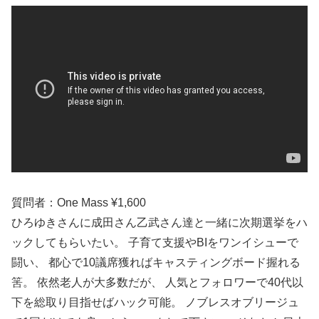
質問者：One Mass ¥1,600
ひろゆきさんに成田さん乙武さん達と一緒に次期選挙をハ
ックしてもらいたい。 子育て支援やBIをワンイシューで
闘い、 都心で10議席獲ればキャスティングボード握れる
筈。 依然老人が大多数だが、 人気とフォロワーで40代以
下を総取り目指せばハック可能。 ノブレスオブリージュ