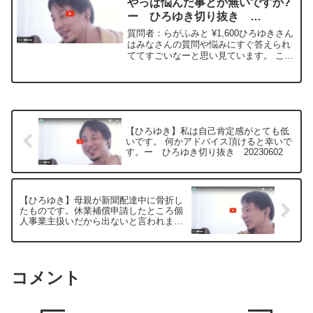
やっぱ悩んだ事とか無いですか?
ー ひろゆき切り抜き
20230602
質問者：らがふみと ¥1,600ひろゆきさん
はみなさんの質問や悩みにすぐ答えられ
ててすごいなーと思い見ています。 これ
だけなんでも答えが出たらひろゆきさん
自身はやっぱ悩んだ事とか無いですか?
めっちゃ気になりました。＊＊＊＊＊＊
＊文字起こし...
【ひろゆき】私は自己肯定感がとても低
いです。 何かアドバイス頂けると幸いで
す。ー ひろゆき切り抜き 20230602
【ひろゆき】母親が新聞配達中に骨折し
たものです。休業補償申請したところ個
人事業主扱いだから出ないと言われまし
た。ー ひろゆき切り抜き 20230602
コメント