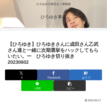
ひろゆきの発言を一発検索
ひろゆき事典
【ひろゆき】ひろゆきさんに成田さん乙武
さん達と一緒に次期選挙をハックしてもら
いたい。ー ひろゆき切り抜き
20230602
X
Facebook
はてブ
LINE
コピー
2023.06.27