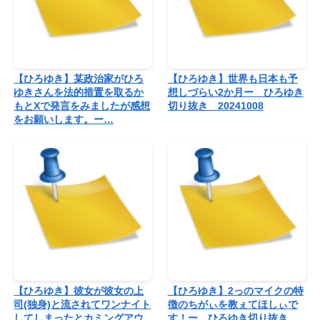
【ひろゆき】某政治家がひろ
【ひろゆき】世界も日本も予
ゆきさんを法的措置を取るか
想しづらい2か月ー ひろゆき
もとXで発言をみましたが感想
切り抜き 20241008
をお願いします。ー…
【ひろゆき】彼女が彼女の上
【ひろゆき】2っのマイクの特
司(独身)と流されてワンナイト
徴のちがぃを教ぇてほしぃで
してしまったとカミングアウ
す！ー ひろゆき切り抜き