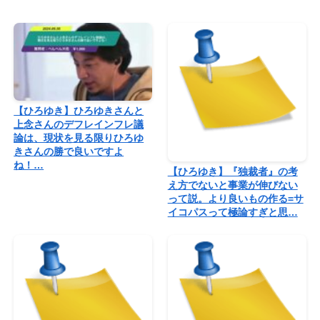
【ひろゆき】ひろゆきさんと
上念さんのデフレインフレ議
論は、現状を見る限りひろゆ
きさんの勝で良いですよ
ね！…
【ひろゆき】『独裁者』の考
え方でないと事業が伸びない
って説。より良いもの作る=サ
イコパスって極論すぎと思…