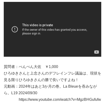
質問者：ぺんぺん大佐 ￥1,000
ひろゆきさんと上念さんのデフレインフレ議論は、現状を
見る限りひろゆきさんの勝で良いですよね！
元動画：2024年はあと3か月の巻。La Bleueを吞みなが
ら。L19 2024/09/30
https://www.youtube.com/watch?v=MgzBHGufufw