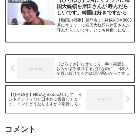
【ひろゆき】5月にサミットに韓
Uncategorized
国大統領を岸田さんが 呼んだら
しいです。韓国は好きですから、
韓国と台湾と日本が繋がったら
【動画の概要】質問者：HANAKO￥8005
良いなーと思いますが、ひろゆき
月にサミットに韓国大統領を岸田さんが
呼んだらしいです。とても仲良しになっ
さんはどう思いますか？ー
たようです。 韓国は好きですから、韓国
20230320
と台湾と日本が繋がったら 良いなーと思
いますが、ひろゆきさんはどう思います
か？***...
【ひろゆき】おせちって、年々高騰し、
お店がぼろ儲けするだけなのに、日本人
が買い続けてるのは頭が悪いからです
か？ー ひろゆき切り抜き 20240930
【ひろゆき】NISAとiDeCo活用して イ
ンドとアメリカと日本株に投資してま
す。インドどうなりますか？期待してる
んですがー ひろゆき切り抜き
20240930
コメント