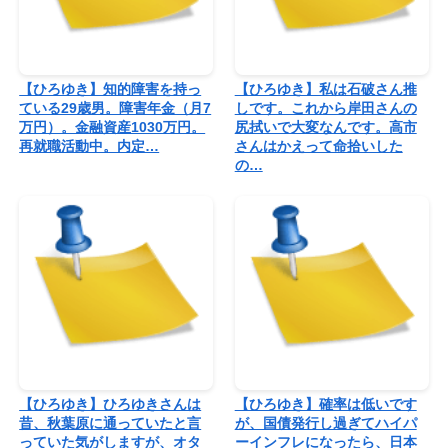
【ひろゆき】知的障害を持っ
【ひろゆき】私は石破さん推
ている29歳男。障害年金（月7
しです。これから岸田さんの
万円）。金融資産1030万円。
尻拭いで大変なんです。高市
再就職活動中。内定…
さんはかえって命拾いした
の…
【ひろゆき】ひろゆきさんは
【ひろゆき】確率は低いです
昔、秋葉原に通っていたと言
が、国債発行し過ぎてハイパ
っていた気がしますが、オタ
ーインフレになったら、日本