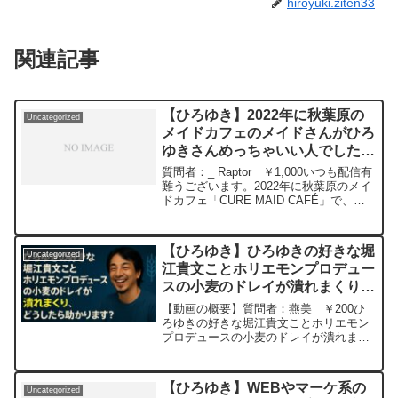
hiroyuki.ziten33
関連記事
【ひろゆき】2022年に秋葉原の
Uncategorized
メイドカフェのメイドさんがひろ
ゆきさんめっちゃいい人でしたと
言っていました。エピソードあれ
質問者：_ Raptor ￥1,000いつも配信有
ばぜひお聞きしたいです！ー ひ
難うございます。2022年に秋葉原のメイ
ドカフェ「CURE MAID CAFÉ」で、超
ろゆき切り抜き 20240112
ZUN(ひろゆき)ビールを買いました。そ
の際にお店のメイドさんへひろゆきさん
のことお聞きすると「これ言うと営業妨
【ひろゆき】ひろゆきの好きな堀
Uncategorized
害になっちゃうかもですが、ひろゆきさ
江貴文ことホリエモンプロデュー
んめっちゃいい人でした」と笑顔でおっ
スの小麦のドレイが潰れまくり。
しゃていました。ひろゆきさんお店を訪
れたんでしょうか？何か思い当たるエピ
どうしたら助かります？ー ひろ
【動画の概要】質問者：燕美 ￥200ひ
ソードあればぜひお聞きしたいです！お
ゆき切り抜き 20251025
ろゆきの好きな堀江貴文ことホリエモン
願いします元動画：能登半島に最大同時
プロデュースの小麦のドレイが潰れまく
接続✖️40円の寄付をするよ、その３。
り。どうしたら助かります？元動画： 一
Erdingerを呑みながら。2024/01/12
生懸命間違った事をやる人を非難するべ
V23
き論.Cool Jazz ひろゆきさんの
https://www.youtube.com/watch?
【ひろゆき】WEBやマーケ系の
Uncategorized
動画で、寄...