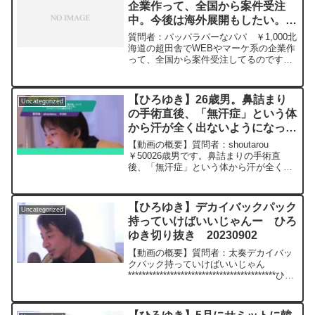
v=c6MzCMgzBqw***************************
企業作って、全国から案件受注
***************ひろゆきさんの動画で、寄
中。今後は海外展開もしたい。逆
せられた質問について、一問一答形式に
オフショア的に日本に依頼してく
してみました。過去にこんな質問してる
質問者：パッパラパーなパパ ￥1,000北
かな？と気になったことがあれば、下記
れるような国ってある？ー ひろ
海道の超田舎でWEBやマーケ系の企業作
のサイトから検索してみてください。
って、全国から案件受注してるのです
ゆき切り抜き 20240228
https://hiroyuki-ziten.com/できるだけ、
が、今後海外にもお客さん作って行きた
多くの質問を今後も編集し、アップロー
いなと思ってるのですが、逆オフショア
ドしていきますので、使いやすいと感じ
的に日本に依頼してくれるような国って
【ひろゆき】26歳男。鼻詰まり
て頂けたら、いいね！やチャンネル登録
Uncategorized
どこが可能性あると思います？元動画：
の手術直後、「無汗症」という体
をよろしくお願いします。
ロシアの敗北は無さそうな、、Guillaume
から汗が全く出ないようになっ
Dursusを呑みながら 2024/02/28
W22
た。ステロイドパルス療法やる？
【動画の概要】質問者：shoutarou
https://www.youtube.com/watch?
ー ひろゆき切り抜き
￥50026歳男です。鼻詰まりの手術直
v=GK3quBgoXnQ***************************
後、「無汗症」という体から汗が全く出
20250109
***************ひろゆきさんの動画で、寄
ないようになりました。目にも軽い後遺
せられた質問について、一問一答形式に
症が残りました。治療法としてステロイ
してみました。過去にこんな質問してる
ドパルス療法というのがあるみたいなの
かな？と気になったことがあれば、下記
【ひろゆき】デカイバックパック
Uncategorized
ですが、改善する...
のサイトから検索してみてください。
持っていけばいいじゃんー ひろ
https://hiroyuki-ziten.com/できるだけ、
ゆき切り抜き 20230902
多くの質問を今後も編集し、アップロー
ドしていきますので、使いやすいと感じ
【動画の概要】質問者：太奏デカイバッ
て頂けたら、いいね！やチャンネル登録
クパック持っていけばいいじゃん
をよろしくお願いします。
******************************************ひろ
ゆきさんの動画で、寄せられた質問につ
いて、一問一答形式にしてみました。過
去にこんな質問...