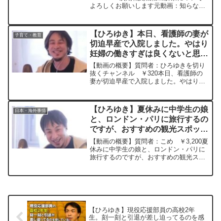
よろしくお願いします元動画：知らなく
てもクイズを正解するパターン。CH'TI
BLONDEを呑みながら 2024/03/14
J21 ひろゆきさんの動画で、寄
【ひろゆき】本日、看護師の妻が
子育て・教育
せ...
切迫早産で入院しました。やはり
妊婦の働きすぎは良くないと思い
ませんか？ー ひろゆき切り抜
【動画の概要】質問者：ひろゆきを切り
き 20240326
抜くチャンネル ￥320本日、看護師の
妻が切迫早産で入院しました。やはり妊
婦の働きすぎは良くないと思いません
か？元動画：社会的成功者を子供扱いす
る庶民。Paix Dieuを呑みながら
【ひろゆき】夏休みに中学生の娘
日本・海外事情
2024/03/26...
と、ロンドン・パリに旅行するの
ですが、おすすめの観光スポット
を教えてください！あと、何か気
【動画の概要】質問者：こめ ￥3,200夏
をつける事などあったら、よろし
休みに中学生の娘と、ロンドン・パリに
旅行するのですが、おすすめの観光スポ
くお願いします。ーひろゆき切り
ットを教えてください！あと、何か気を
抜き20230513
つける事などあったら、よろしくお願い
します。元動画：テストテスト JOEL
GOTTを飲み...
【ひろゆき】現役応援部員の高校2年
生。刻一刻と引退が差し迫ってるのを感