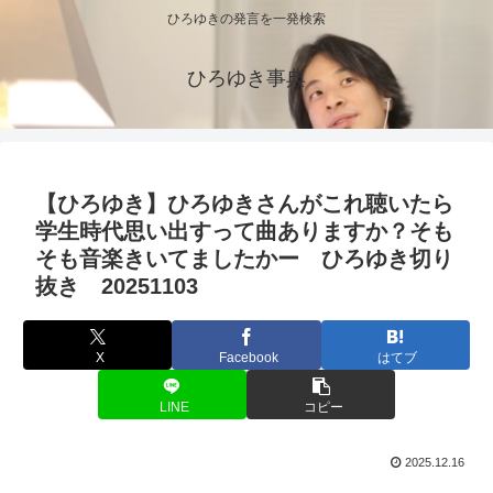
ひろゆきの発言を一発検索
ひろゆき事典
【ひろゆき】ひろゆきさんがこれ聴いたら
学生時代思い出すって曲ありますか？そも
そも音楽きいてましたかー ひろゆき切り
抜き 20251103
X
Facebook
はてブ
LINE
コピー
2025.12.16