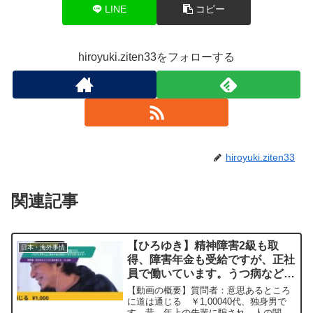
LINE
コピー
hiroyuki.ziten33をフォローする
hiroyuki.ziten33
関連記事
【ひろゆき】精神障害2級も取
日本・海外事情
得、障害年金も受給ですが、正社
員で働いています。うつ病などで
も受給出来ない人がいることを考
【動画の概要】質問者：意思あるところ
えると障害年金は返還すべきだと
に道は通じる ￥1,00040代、独身男で
す。昔、年上の先輩に騙され、人の関係