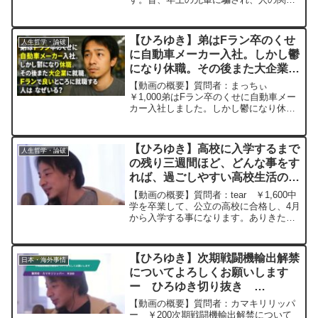
思いますか？ー ひろゆき切り抜
など全てを失い、1日12時間労働を強い
き 20250312
られ、殴られ身体を燃やされる等の扱い
を受けてきました。その際、精神障害2級
【ひろゆき】弟はFラン卒のくせ
人生哲学・論破
も取得、障害年...
に自動車メーカー入社。しかし鬱
になり休職。その後また大企業に
就職。Fランで良いところに就職
【動画の概要】質問者：まっちぃ
する人はなぜいる？ー ひろゆき
￥1,000弟はFラン卒のくせに自動車メー
カー入社しました。しかし鬱になり休職
切り抜き 20250806
した為、私は「身の丈にあうところに就
職しないからこうなる」とアドバイスし
ました。その後また大企業に就職し今は
【ひろゆき】高校に入学するまで
人生哲学・論破
結婚、私より給料貰って...
の残り三週間ほど、どんな事をす
れば、過ごしやすい高校生活のス
タートをきることができるでしょ
【動画の概要】質問者：tear ￥1,600中
うか。ー ひろゆき切り抜き
学を卒業して、公立の高校に合格し、4月
から入学する事になります。ありきたり
20230318
な質問ですが、高校に入学するまでの残
り三週間ほど、どんな事をすれば、過ご
しやすい高校生活のスタートをきること
【ひろゆき】次期戦闘機輸出解禁
日本・海外事情
ができるでし...
についてよろしくお願いします
ー ひろゆき切り抜き
20240314
【動画の概要】質問者：カマキリリッパ
ー ￥200次期戦闘機輸出解禁について