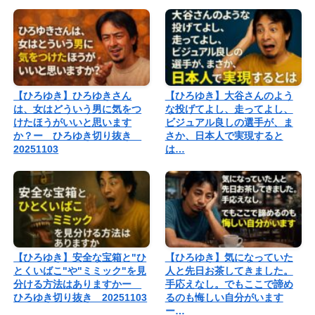
【ひろゆき】ひろゆきさん
【ひろゆき】大谷さんのよう
は、女はどういう男に気をつ
な投げてよし、走ってよし、
けたほうがいいと思います
ビジュアル良しの選手が、ま
か？ー ひろゆき切り抜き
さか、日本人で実現すると
20251103
は…
【ひろゆき】安全な宝箱と"ひ
【ひろゆき】気になっていた
とくいばこ"や"ミミック"を見
人と先日お茶してきました。
分ける方法はありますかー
手応えなし。でもここで諦め
ひろゆき切り抜き 20251103
るのも悔しい自分がいます
ー…