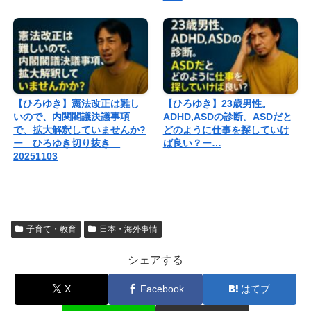
【ひろゆき】憲法改正は難し
【ひろゆき】23歳男性。
いので、内関閣議決議事項
ADHD,ASDの診断。ASDだと
で、拡大解釈していませんか?
どのように仕事を探していけ
ー ひろゆき切り抜き
ば良い？ー…
20251103
子育て・教育
日本・海外事情
シェアする
X
Facebook
はてブ