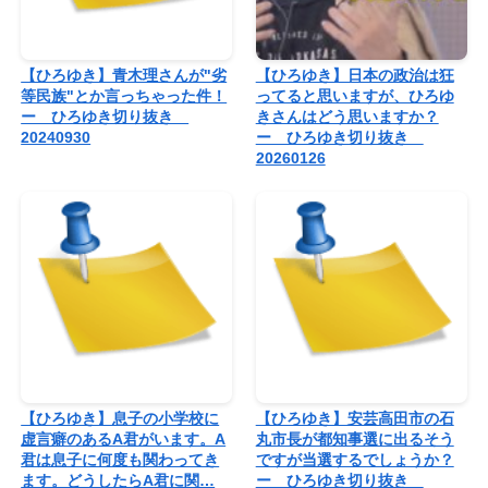
【ひろゆき】青木理さんが"劣
【ひろゆき】日本の政治は狂
等民族"とか言っちゃった件！
ってると思いますが、ひろゆ
ー ひろゆき切り抜き
きさんはどう思いますか？
20240930
ー ひろゆき切り抜き
20260126
【ひろゆき】息子の小学校に
【ひろゆき】安芸高田市の石
虚言癖のあるA君がいます。A
丸市長が都知事選に出るそう
君は息子に何度も関わってき
ですが当選するでしょうか？
ます。どうしたらA君に関…
ー ひろゆき切り抜き