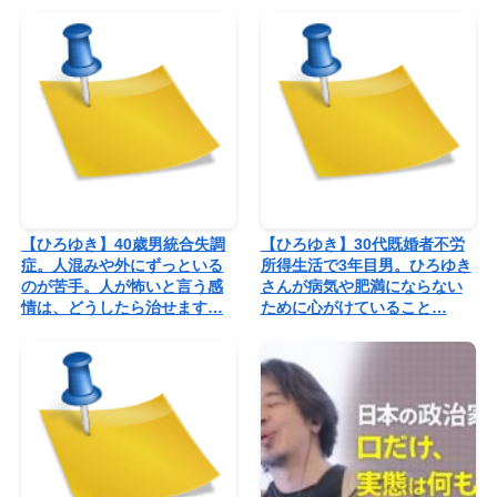
【ひろゆき】40歳男統合失調
【ひろゆき】30代既婚者不労
症。人混みや外にずっといる
所得生活で3年目男。ひろゆき
のが苦手。人が怖いと言う感
さんが病気や肥満にならない
情は、どうしたら治せます…
ために心がけていること…