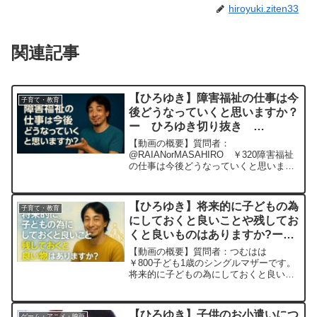
hiroyuki.ziten33
関連記事
【ひろゆき】障害福祉の仕事は今
子育て・教育
後どうなっていくと思いますか？
ー ひろゆき切り抜き
202051129
【動画の概要】質問者：
@RAIANorMASAHIRO ￥320障害福祉
の仕事は今後どうなっていくと思います
か？元動画： 蒔かぬ種は生えぬ
PanameIPA S00 ひろゆきさんの
動画で、寄せられた質問について、一問
【ひろゆき】将来的に子どもの為
子育て・教育
一答形式にして...
にしておくと良いことや残してお
くと良いものはありますか?ー
ひろゆき切り抜き 20251025
【動画の概要】質問者：つむはは
￥800子ども1歳のシングルマザーです。
将来的に子どもの為にしておくと良いこ
とや残しておくと良いものはありますか?
例えば不動産投資などはどう思いますか?
認知無し養育費無しなので遺産など父親
【ひろゆき】子供のお小遣いにつ
ゲーム・アニメ・映画