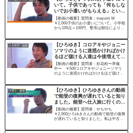
側のお金関係のアテは...
いて。子供であっても「何もしな
いでお小遣いがもらえる」という
のはおかしいという考えです。
【動画の概要】質問者：mayumi M
間違ってる？ー ひろゆき切り抜
￥2,000子供のお小遣いについて。小学校
から100点＝100円、塾等は順位によりボ
き 20240930
ーナスとして500円〜2000円渡していま
した。子供であっても「何もしないでお
小遣いがもらえる」というのはおかしい
【ひろゆき】コロアキやジョニー
人生哲学・論破
と...
ソマリのように迷惑かければかけ
るほど儲ける人達は今後増えてい
くと思いますか？今後、こういっ
【動画の概要】質問者：杉花粉〜準備
た迷惑系に規制が入ったりすると
中〜 ￥500コロアキやジョニーソマリ
のように迷惑かければかけるほど儲ける
思いますか？ー ひろゆき切り抜
人達は今後増えていくと思いますか？今
き 20240111
後、こういった迷惑系に規制が入ったり
すると思いますか？元動画：能登半島に
【ひろゆき】ひろゆきさんの動画
子育て・教育
最大同時接続✖️30円の...
で能登の復興が遅れていると知り
ました。能登へ仕入旅に行くのが
良いか、普通に旅行に行く方が良
【動画の概要】質問者：やちやち
いか迷っていますー ひろゆき切
￥2,000ひろゆきさんの動画で能登の復興
が遅れていると知りました。私は中古本
り抜き 20250610
やDVDなどのせどりをしているのです
が、能登へ仕入旅に行くのが良いか、普
通に旅行に行く方が良いか迷っていま