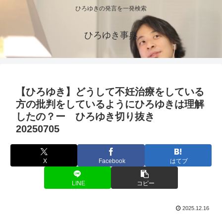
ひろゆきの発言を一発検索
ひろゆき事典
【ひろゆき】どうして不妊治療をしている
方の批判をしているようにひろゆきは理解
したの？ー ひろゆき切り抜き
20250705
X
Facebook
はてブ
LINE
コピー
2025.12.16