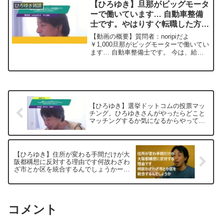
【ひろゆき】旦那がビッグモータ
ひろゆき雑談
す。仕入れであれば数十万...
ーで働いています… 自動車整備
士です。やはりすぐ転職した方が
いいのでしょうか？ ひろゆきさ
【動画の概要】質問者：noripiだよ
んアドバイス下さい。 ー ひろ
￥1,000旦那がビッグモーターで働いてい
ます… 自動車整備士です。 今は、給料
ゆき切り抜き 20230924
補填されているのでとりあえず仕事は続
けているのですが、ずっとは続かないと
思い転職も考えています。 旦那の働いて
いる店舗は...
【ひろゆき】選挙ドットコムの投票マッ
チング。ひろゆきさんがやったらどこと
マッチングするか気になるからやって欲
しい！ー ひろゆき切り抜き 20250705
【ひろゆき】住所が変わる手間だけが大
阪都構想に反対する理由です何故わざわ
ざ市とか区を統合するんでしょうかー
ひろゆき切り抜き 20251025
コメント