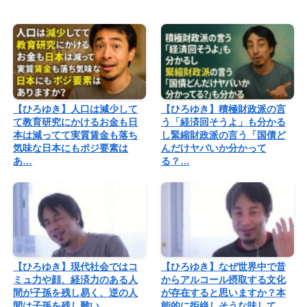
【ひろゆき】人口は減少して
【ひろゆき】積極財政派の言
て教育研究にかけるお金も日
う「経済回そうよ」も分かる
本は減ってて実質賃金も落ち
し緊縮財政派の言う「国債ど
気味な日本にもポジ要素は
んだけヤバいか分かって
あ…
る？…
【ひろゆき】現代社会ではコ
【ひろゆき】なぜ世界中で昔
ミュ力や顔、経済力のある人
からアルコール摂取する文化
間が子孫を残し易く、逆の人
が存在すると思いますか？本
間は子孫を残し難い、、、
能的に拒絶しそうな味して