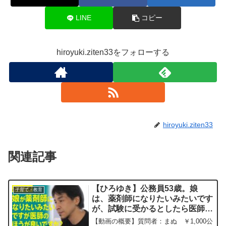
LINE
コピー
hiroyuki.ziten33をフォローする
hiroyuki.ziten33
関連記事
【ひろゆき】公務員53歳。娘
子育て・教育
は、薬剤師になりたいみたいです
が、試験に受かるとしたら医師の
ほうが良いですかね？お金の心配
【動画の概要】質問者：まぬ ￥1,000公