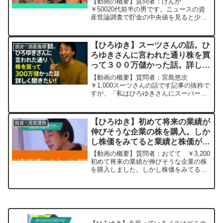
【動画の概要】質問者：げんが
することはできないのでしょう
￥50020代前半の男です。ニュースの資
産世論調査で貯金の中央値を見ると少な
か？ー ひろゆき切り抜き
すぎて日本の未来が不安になってしまい
20231128
ます。20代の貯蓄中央値が440万、30代
は978万と少なく、今後は格差がより拡
【ひろゆき】スーツさんの話。ひ
投資・資産運用
大する気がします・...
ろゆきさんに言われた通り株を買
って３００万儲かった話。詳しく
聞きたい！ー ひろゆき切り抜
【動画の概要】質問者：宮島悠次
き 20251103
￥1,000スーツさんの話です記事の抜粋で
すが、「私はひろゆきさんにスーパーチ
ャットで2000円払って質問したことをき
っかけに300万円手に入れたことがあり
ます」と告白してユーザーを驚かせたそ
【ひろゆき】初めて将来の業績が
投資・資産運用
の方法を聞かれる...
伸びそうな企業の株を購入。しか
し株価をみてると業績と株価があ
まりリンクしない上場企業の株価
【動画の概要】質問者：おてて ￥3,200
って幻想なのでしょうか？ ー
初めて将来の業績が伸びそうな企業の株
を購入しました。しかし株価をみてると
ひろゆき切り抜き 20250109
業績と株価があまりリンクしないと感じ
ました 確かに業績が良くともその企業の
株をなんか買いたいと思う投資家がいな
ければ株価は上が...