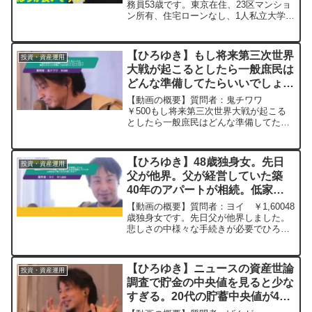
もありますー ひろゆき切り抜
務員53歳です。東京在住、23区マンショ
ン所有、住宅ローンなし、1人私立大学理
き 20250804
系1年、1人私立高校1年。nisa株現在資産
価値1000万に増えました。下の娘は、薬
剤師になりたいみたいですが、試験に
【ひろゆき】もし将来第三次世界
投資・資産運用
受...
大戦が起こるとしたら一般庶民は
どんな準備してたらいいでしょう
か？資金とかどこに投資しておけ
【動画の概要】質問者：鬼チワワ
ばいいでしょうか？ー ひろゆき
￥500もし将来第三次世界大戦が起こる
としたら一般庶民はどんな準備してたら
切り抜き 20231028
いいでしょうか？資金とかどこに投資し
ておけばいいでしょうか？元動画：バカ
は陰謀論にハマらない。小諸のワインを
【ひろゆき】48歳独身女。先日
投資・資産運用
呑みながら 2023/10...
父が他界。父が経営していた築
40年のアパートが相続。低家賃
でこのまま経営していくか土地込
【動画の概要】質問者：ヨイ ￥1,60048
みで売った方が良いのかアドバイ
歳独身女です。先日父が他界しました。
悲しさの中様々な手続きが必要でひろゆ
スいただけたら幸いです、ー
きさんの｢忙しいように出来ている」の言
20230513
葉を思い出してます。私には父が経営し
ていた築40年のアパートが相続されます
【ひろゆき】ニュースの資産世論
投資・資産運用
が（私もそこ...
調査で貯金の中央値を見ると少な
すぎる。20代の貯蓄中央値が440
万、30代は978万と少ない。改善