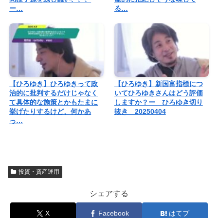
ー…
る…
【ひろゆき】ひろゆきって政
【ひろゆき】新国富指標につ
治的に批判するだけじゃなく
いてひろゆきさんはどう評価
て具体的な施策とかもたまに
しますか？ー ひろゆき切り
挙げたりするけど、何かあ
抜き 20250404
っ…
投資・資産運用
シェアする
X
Facebook
はてブ