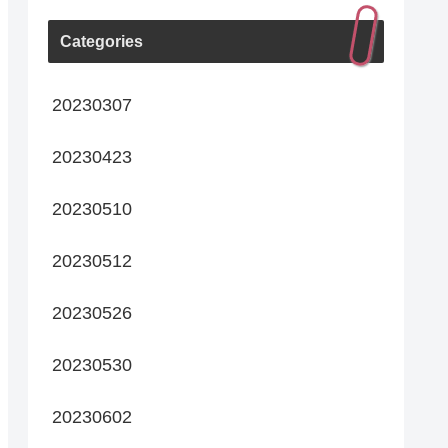
Categories
20230307
20230423
20230510
20230512
20230526
20230530
20230602