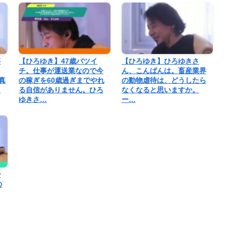
等
【ひろゆき】47歳バツイ
【ひろゆき】ひろゆきさ
チ。仕事が運送業なので今
ん、こんばんは。畜産業界
写真
の稼ぎを60歳過ぎまでやれ
の動物虐待は、どうしたら
と
る自信がありません。ひろ
なくなると思いますか。
ゆきさ…
ー…
で
の