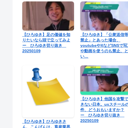
【ひろゆき】足の価値を知
【ひろゆき】「公衆送信
りたいなら頭で立ってみよ
禁止」とあった場合、
ー ひろゆき切り抜き
youtubeやXなどSNSで
20250109
や動画を使うのも禁止、
い…
【ひろゆき】他国を攻撃
きない日本。usスチール
件、どうおもいますか？
ー ひろゆき切り抜き
20250109
【ひろゆき】ひろゆきさ
ん、こんばんは。畜産業界