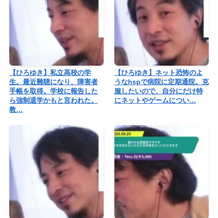
【ひろゆき】私立高校の学
【ひろゆき】ネット恐怖のよ
生。最近難聴になり、障害者
うなhspで病院に定期通院。克
手帳を取得。学校に報告した
服したいので、自分にだけ特
ら強制退学かもと言われた。
にネットやゲームについ…
教…