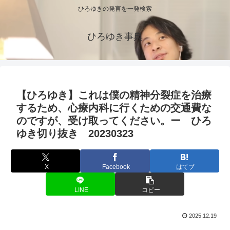
ひろゆきの発言を一発検索
ひろゆき事典
【ひろゆき】これは僕の精神分裂症を治療
するため、心療内科に行くための交通費な
のですが、受け取ってください。ー ひろ
ゆき切り抜き 20230323
X
Facebook
はてブ
LINE
コピー
2025.12.19