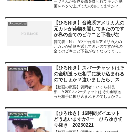
ーツさんが薬物疑惑を疑われてキレた動
画をネタで上げてたの知ってますか？既
にこの話してたらごめん。元動画： 男
性は最大値、女性は日常を見られ
る.HIKARI BEER L21 ひろゆき
【ひろゆき】台湾系アメリカ人の
Uncategorized
さんの動...
元カレが荷物を返してきたのです
が私の全てのビキニと下着がなく
なってました。怖いですー ひろ
質問者：Na ￥320台湾系アメリカ人の
ゆき切り抜き 20240228
元カレが荷物を返してきたのですが私の
全てのビキニと下着がなくなってまし
た。怖いです元動画：ロシアの敗北は無
さそうな、、Guillaume Dursusを呑みな
がら 2024/02/28 W22
【ひろゆき】スパーチャットはそ
Uncategorized
https://www.youtube.com/watch?
の金額送った相手に振り込まれる
v=GK3quBgoXnQ***************************
のでしょか？違いましたら、スー
***************ひろゆきさんの動画で、寄
せられた質問について、一問一答形式に
パーチャットの仕組みを教えてく
【動画の概要】質問者：いくら村長
してみました。過去にこんな質問してる
ださいー ひろゆき切り抜き
部 ￥800スパーチャットはその金額送
かな？と気になったことがあれば、下記
った相手に振り込まれるのでしょか？違
20231105
のサイトから検索してみてください。
いましたら、スーパーチャットの仕組み
https://hiroyuki-ziten.com/できるだけ、
を教えてください元動画：男女給与格差
多くの質問を今後も編集し、アップロー
の原因は差別ではなく母親。小諸のワイ
ドしていきますので、使いやすいと感じ
【ひろゆき】16時間ダイエット
Uncategorized
ンを呑みながら 2023...
て頂けたら、いいね！やチャンネル登録
どう思いますか?ー ひろゆき切
をよろしくお願いします。
り抜き 20250221