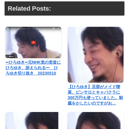
Related Posts:
➖ひろゆき➖元NHK党の党首に
ひろゆき、訴えられるー ひ
ろゆき切り抜き 20230510
【ひろゆき】旦那がメイド喫
茶、ピンサロとキャバクラに
300万円も使っていました。制
裁をかしたいのですがお…