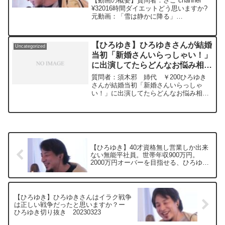
【動画の概要】質問者：さこ channel
¥32016時間ダイエットどう思いますか?
元動画：「雪は静かに降る」
INTRAMUROS J00 ひろゆきさ
んの動画で、寄せられた質問について、
一問一答形式にしてみました。過去にこ
【ひろゆき】ひろゆきさんが結婚
Uncategorized
んな質問...
当初「新婚さんいらっしゃい！」
に出演してたらどんなお悩み相談
してた〜？ー ひろゆき切り抜
質問者：須木邪 姉代 ￥200ひろゆき
き 20240216
さんが結婚当初「新婚さんいらっしゃ
い！」に出演してたらどんなお悩み相談
してた〜？元動画：能登半島に最大同時
接続✖️50円の寄付をするよ、その4。
Magners Irish Ciderを呑みながら。
2024/02/16 V23
https://www.youtube.com/watch?
v=ZyS35TEeeg8****************************
【ひろゆき】40才資格無し営業しか出来
**************ひろゆきさんの動画で、寄せ
ない無能平社員。世帯年収900万円。
られた質問について、一問一答形式にし
2000万円オーバーを目指せる、ひろゆき
てみました。過去にこんな質問してるか
さんおすすめの仕事または事業はないで
な？と気になったことがあれば、下記の
すか？ー ひろゆき切り抜き 20230321
サイトから検索してみてください。
https://hiroyuki-ziten.com/できるだけ、
【ひろゆき】ひろゆきさんはイラク戦争
多くの質問を今後も編集し、アップロー
は正しい戦争だったと思いますか？ー
ドしていきますので、使いやすいと感じ
ひろゆき切り抜き 20230323
て頂けたら、いいね！やチャンネル登録
をよろしくお願いします。