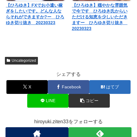
【ひろゆき】FXでお小遣い稼
【ひろゆき】穏やかな雰囲気
ぎをしたいです。どんな人な
で今です ひろゆき氏からい
らそれができますか?ー ひろ
ただける知恵を少しいただき
ゆき切り抜き 20230323
ますー ひろゆき切り抜き
20230323
Uncategorized
シェアする
X
Facebook
はてブ
LINE
コピー
hiroyuki.ziten33をフォローする