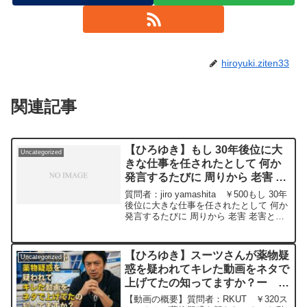
hiroyuki.ziten33
関連記事
【ひろゆき】もし 30年後位に大
Uncategorized
きな仕事を任されたとして 何か
発言するたびに 周りから 老害 老
害と言われたりした場合 ひろゆ
質問者：jiro yamashita ￥500もし 30年
きさんは 身を引きますかー ひ
後位に大きな仕事を任されたとして 何か
発言するたびに 周りから 老害 老害と言
ろゆき切り抜き 20241008
われたりした場合 ひろゆきさんは 身を
引きますか それとも 自分の やりたいこ
とを貫きますか？元動画：世...
【ひろゆき】スーツさんが薬物疑
Uncategorized
惑を疑われてキレた動画をネタで
上げてたの知ってますか？ー ひ
ろゆき切り抜き 20251103
【動画の概要】質問者：RKUT ￥320ス