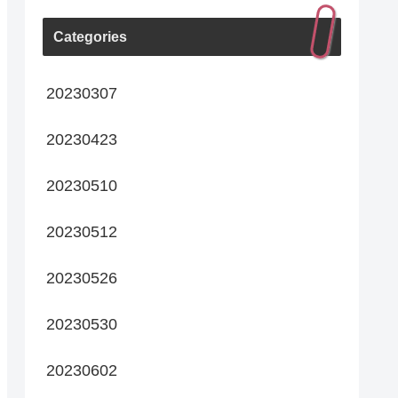
Categories
20230307
20230423
20230510
20230512
20230526
20230530
20230602