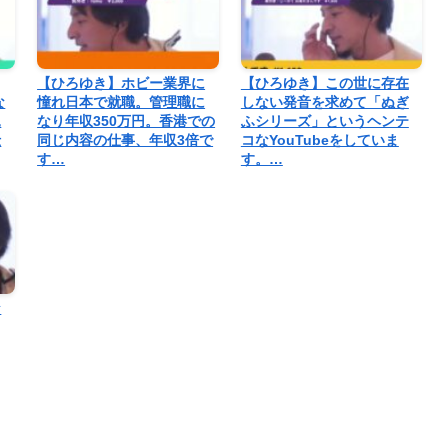
【ひろゆき】ホビー業界に
【ひろゆき】この世に存在
な
憧れ日本で就職。管理職に
しない発音を求めて「ぬぎ
見
なり年収350万円。香港での
ふシリーズ」というヘンテ
仕
同じ内容の仕事、年収3倍で
コなYouTubeをしていま
す…
す。…
な