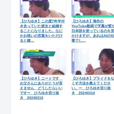
【ひろゆき】この度7年半付
【ひろゆき】海外の
き合っていた彼女と結婚す
YouTube動画で字幕が変
ることになりました。なに
日本語を使っているのを
かお祝いの言葉をいただけ
かけますが、あれはAIの
ると嬉…
業でし…
【ひろゆき】ニートです
【ひろゆき】プライドを
お父さんにありがとうが言
くす方法を教えてくださ
えません どうしたらいい
い。ー ひろゆき切り抜
ですー ひろゆき切り抜
き 20240310
き 20240310