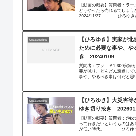
【動画の概要】質問者：ラー
どうやったら売れるでしょうか？
2024/11/27 ひろゆき
【ひろゆき】実家が北
Uncategorized
ために必要な事や、や
き 20240109
質問者：フク ￥1,600実
要が減り、どんどん衰退して
事や、やるべき事は何だと思
ています。アドバイスをお願い
よ。ジョージアワインを呑みな
https://www.youtube.com/watch
ゆきさんの動画で、寄せられ
【ひろゆき】大災害等
Uncategorized
問してるかな？と気になった
ゆき切り抜き 202601
https://hiroyuki-z
ので、使いやすいと感じて頂
【動画の概要】質問者：@kot
って行きたいというものはあ
が低い時代。 ひろゆきさ