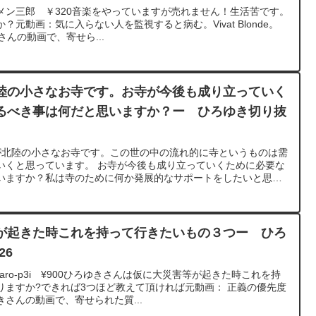
メン三郎 ￥320音楽をやっていますが売れません！生活苦です。
元動画：気に入らない人を監視すると病む。Vivat Blonde。
さんの動画で、寄せら...
陸の小さなお寺です。お寺が今後も成り立っていく
るべき事は何だと思いますか？ー ひろゆき切り抜
家が北陸の小さなお寺です。この世の中の流れ的に寺というものは需
いくと思っています。 お寺が今後も成り立っていくために必要な
いますか？私は寺のために何か発展的なサポートをしたいと思っ
します。元動画：能登半島に最大同時接続✖️20円の寄付をする
がら。2024/01/09 M22
?v=n7GsXYHnvKI&t=8s******************************************ひろ
た質問について、一問一答形式にしてみました。過去にこんな質
が起きた時これを持って行きたいもの３つー ひろ
ことがあれば、下記のサイトから検索してみてください。
26
iten.com/できるだけ、多くの質問を今後も編集し、アップロードしていきます
けたら、いいね！やチャンネル登録をよろしくお願いします。
aro-p3i ¥900ひろゆきさんは仮に大災害等が起きた時これを持
りますか?できれば3つほど教えて頂ければ元動画： 正義の優先度
んの動画で、寄せられた質...