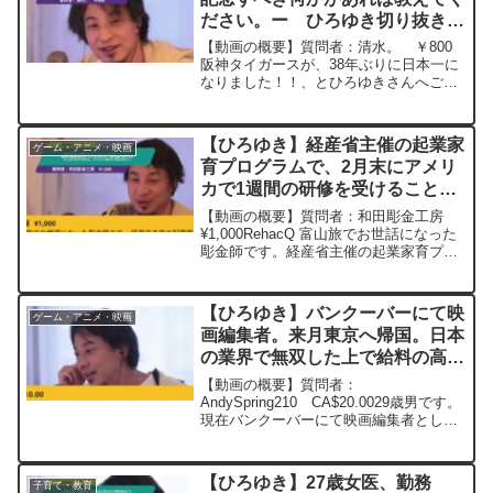
ださい。ー ひろゆき切り抜き
20231105
【動画の概要】質問者：清水。 ￥800
阪神タイガースが、38年ぶりに日本一に
なりました！！、とひろゆきさんへご報
告に参りました。これが阪神タイガース2
度目の日本一で記念すべき事なんです
が、最近ひろゆきさんが記念すべき何か
【ひろゆき】経産省主催の起業家
ゲーム・アニメ・映画
があれば教えてくださ...
育プログラムで、2月末にアメリ
カで1週間の研修を受けることに
なりました。海外販路の作り方が
【動画の概要】質問者：和田彫金工房
さっぱりわかりません。アドバイ
¥1,000RehacQ 富山旅でお世話になった
彫金師です。経産省主催の起業家育プロ
ス頂けたらありがたいー
グラムで、2月末にアメリカで1週間の研
20240109
修を受けることになりました。「アクセ
サリーをつくってブランドを立ち上げて
【ひろゆき】バンクーバーにて映
ゲーム・アニメ・映画
海外販売し...
画編集者。来月東京へ帰国。日本
の業界で無双した上で給料の高い
再びカナダかアメリカへ戻るか、
【動画の概要】質問者：
日本で無双し続けるか、どちらの
AndySpring210 CA$20.0029歳男です。
現在バンクーバーにて映画編集者として
方がキャリア的に良い？ー
生活して１０年目ですが、ストライキな
20230831
どの影響もあり来月東京へ完全帰国する
ことにしました。語学レベルは英検一級
【ひろゆき】27歳女医、勤務
子育て・教育
相当で映画祭での...