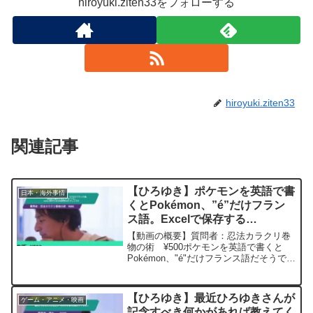
hiroyuki.ziten33をフォローする
hiroyuki.ziten33
関連記事
【ひろゆき】ポケモンを英語で書
日本・海外事情
くとPokémon、”é”だけフラン
ス語。Excelで保存する
と”é”が”?”に。csvに保存するの
【動画の概要】質問者：忍法カラクリ巻
は無理なのでしょうか。ー ひろ
物の術 ¥500ポケモンを英語で書くと
Pokémon、"é"だけフランス語だそうで
ゆき切り抜き 20240310
す。PokémonをExcelで保存する
と”é"が"?"になってしまいます。英語とフ
ランス語を同じcsv(コンマ区切り)に...
【ひろゆき】最近ひろゆきさんが
ゲーム・アニメ・映画
記念すべき何かがあれば教えてく