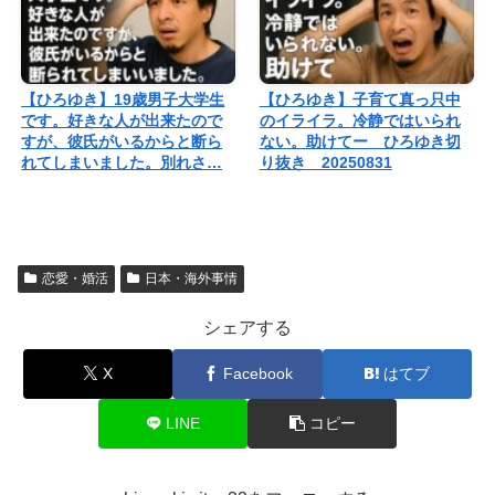
【ひろゆき】19歳男子大学生
【ひろゆき】子育て真っ只中
です。好きな人が出来たので
のイライラ。冷静ではいられ
すが、彼氏がいるからと断ら
ない。助けてー ひろゆき切
れてしまいました。別れさ…
り抜き 20250831
恋愛・婚活
日本・海外事情
シェアする
X
Facebook
はてブ
LINE
コピー