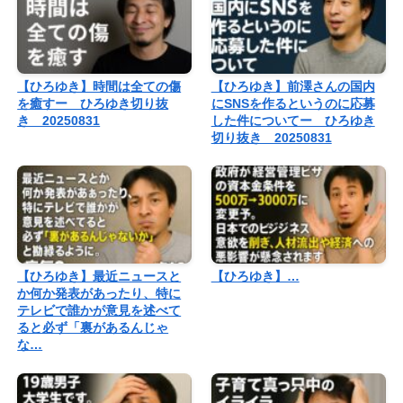
【ひろゆき】時間は全ての傷
【ひろゆき】前澤さんの国内
を癒すー ひろゆき切り抜
にSNSを作るというのに応募
き 20250831
した件についてー ひろゆき
切り抜き 20250831
【ひろゆき】最近ニュースと
【ひろゆき】…
か何か発表があったり、特に
テレビで誰かが意見を述べて
ると必ず「裏があるんじゃ
な…