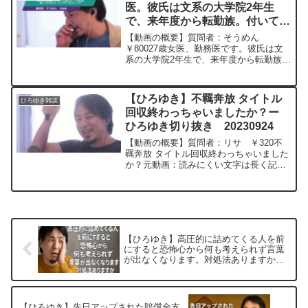
医。彼氏は文系の大学院2年生
で、来年度から転勤族。付いてい
けば私のキャリア形成は難しくな
【動画の概要】質問者：そうめん
りますが、付いて行くべきでしょ
￥80027歳女医、勤務医です。彼氏は文
系の大学院2年生で、来年度から転勤族で
うか。ー ひろゆき切り抜き
す。結婚するつもりですが、私が彼の勤
20240930
務地に付いて非常勤で働くか、付いてい
かず別居婚かのどちらかになります。付
【ひろゆき】不羈奔放 タイトル
ひろゆき雑談
いていけば私のキャリア...
回収終わっちゃいましたか？ー
ひろゆき切り抜き 20230924
【動画の概要】質問者：リサ ￥320不
羈奔放 タイトル回収終わっちゃいました
か？元動画：読みにくい文字は長く記憶
される。 ZUNビールを呑みながら
2023/09/24 D21 ひろゆきさんの
動画で、寄せられた質問について、一問
一答形...
【ひろゆき】高圧的に詰めてくる人を前
にすると恐怖心から何も考えられず言葉
が出なくなります。対処法ありますか
ー ひろゆき切り抜き 20250831
【ひろゆき】先日アップされた賠償金支