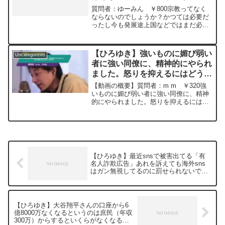
画：能登半島に最大同時接続✖️50円の寄
では？もう終わりにしない？ー
質問者：ゆーみん ￥800宗教ってなく
付をするよ、その4。Magners Irish Cider
ひろゆき切り抜き 20240228
ならないのでしょうか？かつては必要だ
を呑みながら。2024/02/16 V23
ったし今も発展途上国などではまだ必要
https://www.youtube.com/watch?
なんだろうとは思うのですが、戦争や国
v=ZyS35TEeeg8****************************
同士での軋轢のタネになるくらいなら、
**************ひろゆきさんの動画で、寄せ
現代の先進国ではもう宗教から卒業して
られた質問について、一問一答形式にし
【ひろゆき】強いものに媚び弱い
Uncategorized
もいいのでは？もう終わりにしない？と
てみました。過去にこんな質問してるか
者に強い同僚に、精神的にやられ
日本の平成っ子の私はすごく思います。
な？と気になったことがあれば、下記の
ました。怒りを抑えるにはどうす
ひろゆきさんはどう考えますか？元動
サイトから検索してみてください。
画：ロシアの敗北は無さそうな、、
れば？ー ひろゆき切り抜き
https://hiroyuki-ziten.com/できるだけ、
【動画の概要】質問者：m m ￥320強
Guillaume Dursusを呑みながら
多くの質問を今後も編集し、アップロー
20230317
いものに媚び弱い者に強い同僚に、精神
2024/02/28 W22
ドしていきますので、使いやすいと感じ
的にやられました。怒りを抑えるにはど
https://www.youtube.com/watch?
て頂けたら、いいね！やチャンネル登録
うすれば？向かう勇気も元動画：
v=GK3quBgoXnQ***************************
をよろしくお願いします。
ABEMA primeから続いて。Appie french
***************ひろゆきさんの動画で、寄
IPAを吞みながら。2023/03/1...
せられた質問について、一問一答形式に
してみました。過去にこんな質問してる
かな？と気になったことがあれば、下記
のサイトから検索してみてください。
【ひろゆき】最近snsで被害出てる「有
https://hiroyuki-ziten.com/できるだけ、
名人詐欺広告」あれを訴えても海外sns
多くの質問を今後も編集し、アップロー
はガン無視してるのに罰せられないです
ドしていきますので、使いやすいと感じ
よね?ー ひろゆき切り抜き 20240404
て頂けたら、いいね！やチャンネル登録
をよろしくお願いします。
【ひろゆき】大谷翔平さんの口座から6
億8000万なくなるというのは庶民（年収
300万）からするといくらがなくなる感