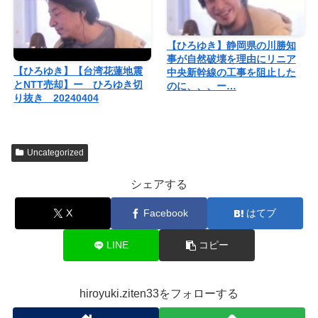
【ひろゆき】静岡県の川勝知
事が自然破壊を理由にリニア
【ひろゆき】【台湾花蓮地震
中央新幹線の工事を阻止した
とNTT売却】ー ひろゆき切
のに、、、ー…
り抜き 20240404
Uncategorized
シェアする
X
Facebook
はてブ
LINE
コピー
hiroyuki.ziten33をフォローする