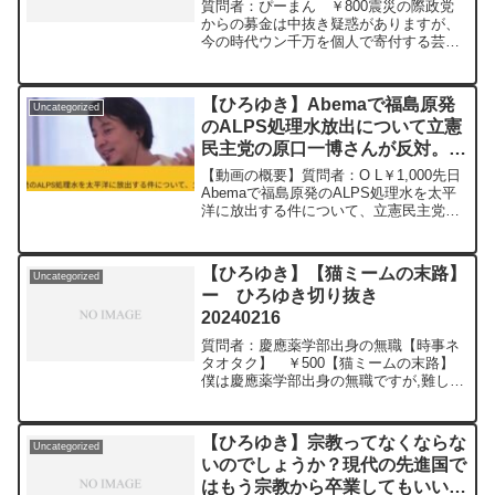
方にスパチャ送った方が何となく
質問者：ぴーまん ￥800震災の際政党
気持ちがいいなと思ったのでスパ
からの募金は中抜き疑惑がありますが、
今の時代ウン千万を個人で寄付する芸能
チャしますー ひろゆき切り抜
人やYouTuberがいっぱいいるので、その
き 20240109
方にスパチャ送った方が何となく気持ち
がいいなと思ったのでスパチャします元
【ひろゆき】Abemaで福島原発
Uncategorized
動画：能登半島に最大同時接続✖️20円の
のALPS処理水放出について立憲
寄付をするよ。ジョージアワインを呑み
民主党の原口一博さんが反対。出
ながら。2024/01/09 M22
https://www.youtube.com/watch?
演者たちが「この人何言ってん
【動画の概要】質問者：O L￥1,000先日
v=n7GsXYHnvKI&t=8s*********************
の？」みたいな顔をしていまし
Abemaで福島原発のALPS処理水を太平
*********************ひろゆきさんの動画
洋に放出する件について、立憲民主党の
た。ー ひろゆき切り抜き
で、寄せられた質問について、一問一答
原口一博さんが反対意見を主張していま
20230831
形式にしてみました。過去にこんな質問
したが、司会の平石さん含めて、出演者
してるかな？と気になったことがあれ
たちが「この人何言ってんの？」みたい
ば、下記のサイトから検索してみてくだ
【ひろゆき】【猫ミームの末路】
Uncategorized
な顔をして...
さい。https://hiroyuki-ziten.com/できる
ー ひろゆき切り抜き
だけ、多くの質問を今後も編集し、アッ
20240216
プロードしていきますので、使いやすい
と感じて頂けたら、いいね！やチャンネ
質問者：慶應薬学部出身の無職【時事ネ
ル登録をよろしくお願いします。
タオタク】 ￥500【猫ミームの末路】
僕は慶應薬学部出身の無職ですが,難しい
本や新聞を読まなくなり20年,今はTikTok
や猫ミームの見すぎで,難しい物事の読み
書き発信や現実の想像力が消える事でド
【ひろゆき】宗教ってなくならな
Uncategorized
ミノピザバイトテロなどが起きてる気が
いのでしょうか？現代の先進国で
しますが,今後もSNSが発展するほど脳が
はもう宗教から卒業してもいいの
溶けた大人が増えると思いますか？元動