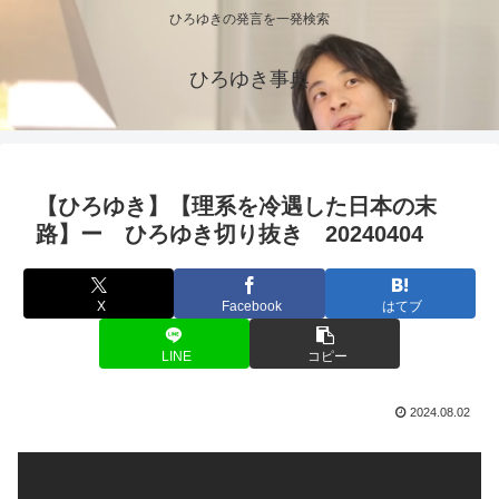
ひろゆきの発言を一発検索
ひろゆき事典
【ひろゆき】【理系を冷遇した日本の末
路】ー ひろゆき切り抜き 20240404
X
Facebook
はてブ
LINE
コピー
2024.08.02