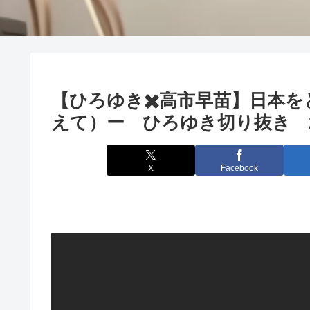
【ひろゆき✖️高市早苗】日本
えて）ー ひろゆき切り抜き 202
X
Facebook