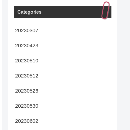
Categories
20230307
20230423
20230510
20230512
20230526
20230530
20230602