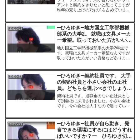
アントと契約をきりたいと思ってますが
昨年の売り上げの7分の1を占めています
我慢して契約を続けた方がいいでしょう
か切っても良い場合何と伝えれば角が高
いん でしょうか
➖ひろゆき➖地方国立工学部機械
20230423
部系の大学2。 就職は文具メーカ
ー希望。取っておいた方がいい資
格などありますか？ー ひろゆき
地方国立工学部機械部系の大学2年生で
切り抜き 20230423
す。就職は文具メーカー希望なんですが
取っておいた方がいい資格などあります
か？また大学院に進んでから就職するべ
きでしょうか？とりあえず今簿記2級の勉
強してます＊＊＊＊＊＊＊文字起こし内
➖ひろゆき➖契約社員です。 大手
20230423
容＊＊＊＊＊＊＊＊＊＊...
の契約社員と小さい会社の正社
員。どちらを選ぶべきでしょうか
ー ひろゆき切り抜き
契約社員です。退職金のない正社員とし
20230423
て別会社に採用されました。小さい会社
です。今の会社は大手なので迷っていま
す。どちらを選ぶべきでしょうか＊＊＊
＊＊＊＊文字起こし内容＊＊＊＊＊＊＊
＊＊＊＊＊えっと契約社員でどっかでそ
➖ひろゆき➖社員が自ら動き、発
20230423
のなんかもっといい会社に...
言できる環境にするにはどうすれ
ばいいですか？ー ひろゆき切り