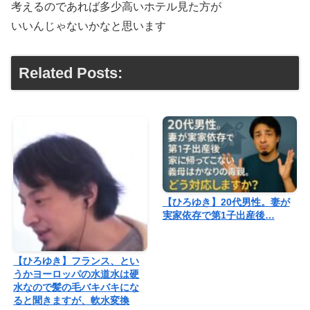
考えるのであれば多少高いホテル見た方が
いいんじゃないかなと思います
Related Posts:
【ひろゆき】20代男性。妻が
実家依存で第1子出産後…
【ひろゆき】フランス、とい
うかヨーロッパの水道水は硬
水なので髪の毛バキバキにな
ると聞きますが、軟水変換