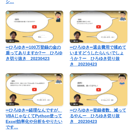
シ…
➖ひろゆき➖100万登録の金の
➖ひろゆき➖退去費用で揉めて
盾ってありますか?ー ひろゆ
いますどうしたらいいでしょ
き切り抜き 20230423
うか？ー ひろゆき切り抜
き 20230423
➖ひろゆき➖経理なんですが、
➖ひろゆき➖登録者数、減って
VBAじゃなくてPython使って
るやんー ひろゆき切り抜
Excel効率化や分析をやりたい
き 20230423
です…