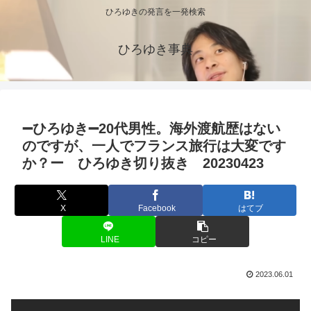
ひろゆきの発言を一発検索
ひろゆき事典
➖ひろゆき➖20代男性。海外渡航歴はない
のですが、一人でフランス旅行は大変です
か？ー ひろゆき切り抜き 20230423
X
Facebook
はてブ
LINE
コピー
2023.06.01