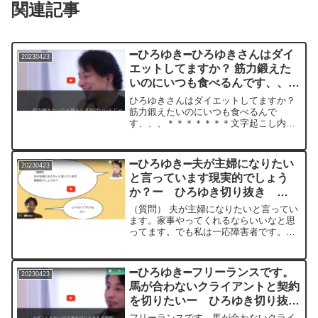
関連記事
➖ひろゆき➖ひろゆきさんはダイ
20230423
エットしてますか？ 筋力鍛えた
いのにいつも食べるんです、、、
ー ひろゆき切り抜き
ひろゆきさんはダイエットしてますか？
20230423
筋力鍛えたいのにいつも食べるんで
す、、、＊＊＊＊＊＊＊文字起こし内容
＊＊＊＊＊＊＊＊＊＊＊＊僕はダイエッ
トしてないです筋力鍛えたいなら筋トレ
すればいいんじゃないですか以上ですお
➖ひろゆき➖夫が主婦になりたい
20230423
菓子はポテトチップス以外は買...
と言っています現実的でしょう
か？ー ひろゆき切り抜き
20230423
（質問） 夫が主婦になりたいと言ってい
ます。家事やってくれるならいいなと思
ってます。でも私は一応障害者です。障
害者雇用で家族を養える収入が得られる
か心配です。障害年金もらってます。主
婦は現実的でしょうかすでに今働いてる
➖ひろゆき➖フリーランスです。
20230423
んだったら給料がいくら...
馬が合わないクライアントと契約
を切りたいー ひろゆき切り抜
き 20230423
フリーランスです。馬が合わないクライ