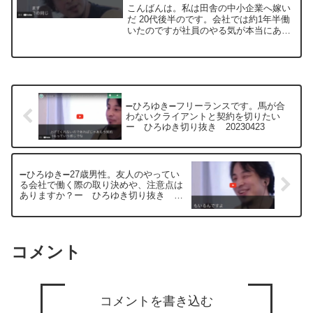
抜き 20230423
こんばんは。私は田舎の中小企業へ嫁い
だ 20代後半のです。会社では約1年半働
いたのですが社員のやる気が本当にあり
ません。中だからなのか与えられた仕事
だけをこなし業種的にイベントもしたの
ですが私が出さないと動き出しません。
社員は全員10年以上...
➖ひろゆき➖フリーランスです。馬が合
わないクライアントと契約を切りたい
ー ひろゆき切り抜き 20230423
➖ひろゆき➖27歳男性。友人のやってい
る会社で働く際の取り決めや、注意点は
ありますか？ー ひろゆき切り抜き
20230423
コメント
コメントを書き込む