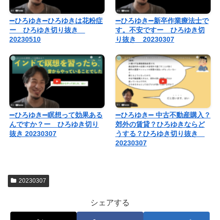
➖ひろゆき➖ひろゆきは花粉症
➖ひろゆき➖新卒作業療法士で
ー ひろゆき切り抜き
す。不安ですー ひろゆき切
20230510
り抜き 20230307
➖ひろゆき➖瞑想って効果ある
➖ひろゆき➖ 中古不動産購入？
んですか？ー ひろゆき切り
郊外の賃貸？ひろゆきならど
抜き 20230307
うする？ひろゆき切り抜き
20230307
20230307
シェアする