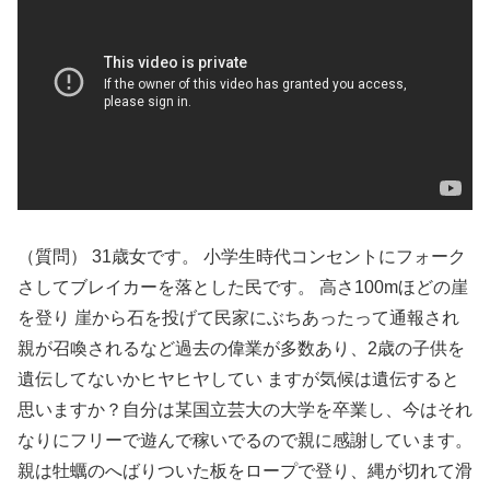
（質問） 31歳女です。 小学生時代コンセントにフォーク
さしてブレイカーを落とした民です。 高さ100mほどの崖
を登り 崖から石を投げて民家にぶちあったって通報され
親が召喚されるなど過去の偉業が多数あり、2歳の子供を
遺伝してないかヒヤヒヤしてい ますが気候は遺伝すると
思いますか？自分は某国立芸大の大学を卒業し、今はそれ
なりにフリーで遊んで稼いでるので親に感謝しています。
親は牡蠣のへばりついた板をロープで登り、縄が切れて滑