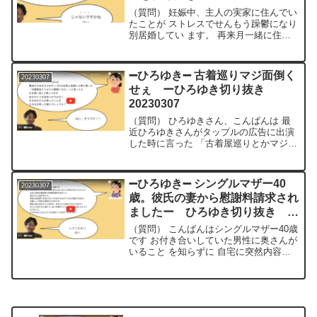
（質問） 妊娠中、主人の実家に住んでい
たことが ストレスでせんもう躁鬱になり
別居婚してい ます。 再来月一緒に住む
予定なのですが病気が再発する可能性や
子供が人見知りしている ことを理由に主
人の休みの日にしか家に来 ないことにな
➖ひろゆき➖ 古着巡りマジ面倒く
20230307
ってます 主人...
せぇ ーひろゆき切り抜き
20230307
（質問） ひろゆきさん、こんばんは 最
近ひろゆきさんがタップルの広告に出演
した時に言った 「古着屋巡りとかマジ面
倒くせえ」って言ってる のを思い出して
笑ってます あのセリフは台本とかではな
く ひろゆきさんが思ったことを そのま
➖ひろゆき➖ シングルマザー40
20230307
ま言った感じで...
歳。彼氏の妻から慰謝料請求され
ましたー ひろゆき切り抜き
20230307
（質問） こんばんはシングルマザー40歳
です お付き合いしていた男性に奥さんが
いること を知らずに 自宅に突然内容証
明で慰謝料請求が来ました 奥さんから届
きました。 男性は自営業でお金にゆとり
がある方なので 私も弁護士の先生にお願
いして男性...