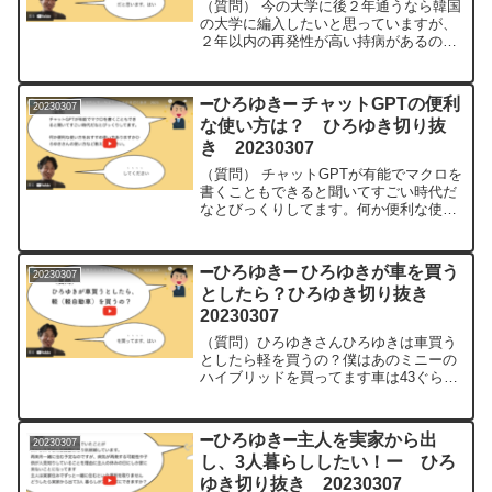
（質問） 今の大学に後２年通うなら韓国
の大学に編入したいと思っていますが、
２年以内の再発性が高い持病があるの
で、日本に残り、今の大学を卒業してか
ら 英語圏の大学院に行こうか迷っていま
す 正直、Fラン卒なのが嫌でなんとかし
➖ひろゆき➖ チャットGPTの便利
20230307
たいのですが あわ...
な使い方は？ ひろゆき切り抜
き 20230307
（質問） チャットGPTが有能でマクロを
書くこともできると聞いてすごい時代だ
なとびっくりしてます。何か便利な使い
方をお すすめ使い方ありますかひろゆき
さんの 使い方など教えてください最近チ
ャットGPTですげえなと思ったのが家に
➖ひろゆき➖ ひろゆきが車を買う
20230307
ある冷蔵庫の素...
としたら？ひろゆき切り抜き
20230307
（質問）ひろゆきさんひろゆきは車買う
としたら軽を買うの？僕はあのミニーの
ハイブリッドを買ってます車は43ぐらい
になって人生で初めて買ったんですけど
あのうちの駐車場にあカローラまだある
のねうちの駐車場にあので電気のあのそ
➖ひろゆき➖主人を実家から出
20230307
のコンセントが付いてい...
し、3人暮らししたい！ー ひろ
ゆき切り抜き 20230307