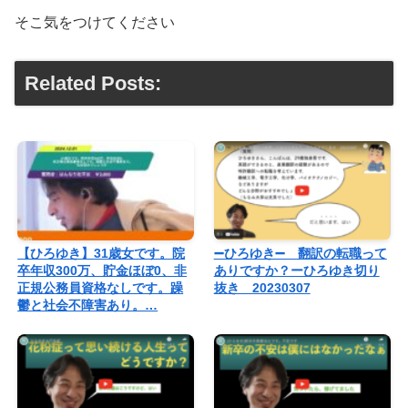
そこ気をつけてください
Related Posts:
【ひろゆき】31歳女です。院
➖ひろゆき➖ 翻訳の転職って
卒年収300万、貯金ほぼ0、非
ありですか？ーひろゆき切り
正規公務員資格なしです。躁
抜き 20230307
鬱と社会不障害あり。…