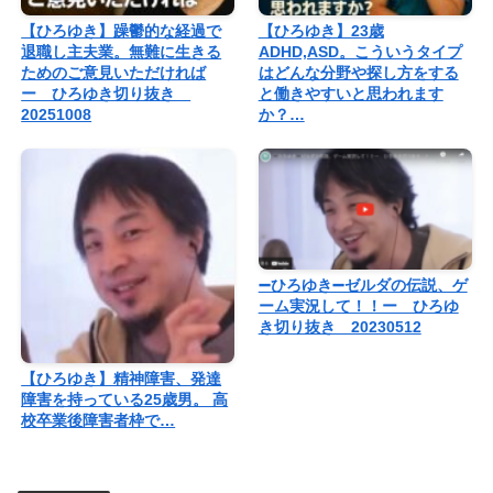
【ひろゆき】躁鬱的な経過で
【ひろゆき】23歳
退職し主夫業。無難に生きる
ADHD,ASD。こういうタイプ
ためのご意見いただければ
はどんな分野や探し方をする
ー ひろゆき切り抜き
と働きやすいと思われます
20251008
か？…
➖ひろゆき➖ゼルダの伝説、ゲ
ーム実況して！！ー ひろゆ
き切り抜き 20230512
【ひろゆき】精神障害、発達
障害を持っている25歳男。 高
校卒業後障害者枠で…