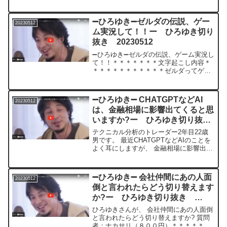
あればアド バイスお願いします! 質問
者：にーる（１０００円）＊＊＊＊＊＊
＊文字起こし内容＊＊＊＊＊＊＊＊＊＊
➖ひろゆき➖ゼルダの伝説、ゲー
20230512
＊＊えっとテス...
ム実況して！！ー ひろゆき切り
抜き 20230512
➖ひろゆき➖ゼルダの伝説、ゲーム実況し
て！！＊＊＊＊＊＊＊文字起こし内容＊
＊＊＊＊＊＊＊＊＊＊＊ゼルダってゲー
ム実況していいんだっけいいのか任天堂
だからできるかあそうかできるんだゲー
ム実況でなんかあのそのコメントでゼル
➖ひろゆき➖ CHATGPTなどAI
20230512
ダのゲーム実況してって...
は、金融相場に影響出てくると思
いますか?ー ひろゆき切り抜
き 20230512
テクニカル分析のトレーダー2年目22歳
男です。 最近CHATGPTなどAIのことを
よく耳にしますが、 金融相場に影響出て
くると思いますか? もう一つ、 よくトレ
ードはギャンブルと言われていています
が気にせずにコツコツやっています。 で
➖ひろゆき➖ 会社仲間にあの人面
20230512
も同業...
倒と言われたらどう切り替えます
か?ー ひろゆき切り抜き
20230512
ひろゆきさんが、 会社仲間にあの人面倒
と言われたらどう切り替えますか? 質問
者：ナカサリ（８００円）＊＊＊＊＊＊