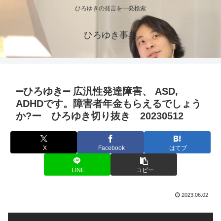
ひろゆきの発言を一発検索
ひろゆき事典
➖ひろゆき➖ 広汎性発達障害、 ASD,
ADHDです。障害者年金もらえるでしょう
か?ー ひろゆき切り抜き 20230512
X
Facebook
はてブ
LINE
コピー
2023.06.02