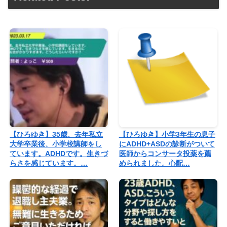
【ひろゆき】35歳、去年私立
【ひろゆき】小学3年生の息子
大学卒業後、小学校講師をし
にADHD+ASDの診断がついて
ています。ADHDです。生きづ
医師からコンサータ投薬を薦
らさを感じています。…
められました。心配…