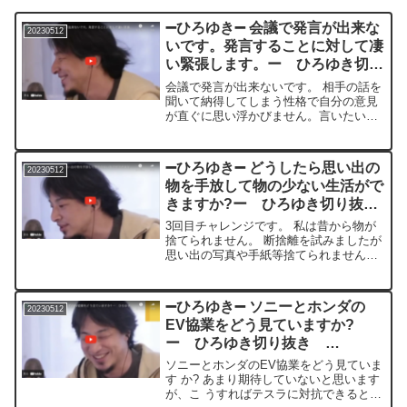
➖ひろゆき➖ 会議で発言が出来な
20230512
いです。発言することに対して凄
い緊張します。ー ひろゆき切り
抜き 20230512
会議で発言が出来ないです。 相手の話を
聞いて納得してしまう性格で自分の意見
が直ぐに思い浮かびません。言いたいこ
とがあっても、 発言することに対して凄
い緊張するので、 発言ができません。
どうしたら良いでしょうか。質問者：の
➖ひろゆき➖ どうしたら思い出の
20230512
るるん （５００円...
物を手放して物の少ない生活がで
きますか?ー ひろゆき切り抜
き 20230512
3回目チャレンジです。 私は昔から物が
捨てられません。 断捨離を試みましたが
思い出の写真や手紙等捨てられませんで
した。 どうしたら思い出の物を手放して
物の少ない生活ができますか?質問者：
Naoko Imajo（１０００円）＊＊＊＊＊
➖ひろゆき➖ ソニーとホンダの
20230512
＊＊文字...
EV協業をどう見ていますか?
ー ひろゆき切り抜き
20230512
ソニーとホンダのEV協業をどう見ていま
す か? あまり期待していないと思います
が、こ うすればテスラに対抗できるとか