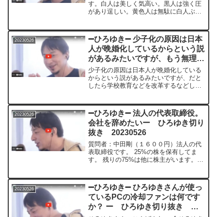
す。白人は美しく気高い。黒人は強く圧
があり逞しい。黄色人は無駄に白人ぶっ
たりして気持ち悪い。博之さんはどう思
いますか？ 質問者：MUTSUGOROU（１
６００円）＊＊＊＊＊＊＊文字起こし内
➖ひろゆき➖ 少子化の原因は日本
20230526
容＊＊＊＊＊＊＊...
人が晩婚化しているからという説
があるみたいですが、もう無理な
んでしょうかー ひろゆき切り抜
少子化の原因は日本人が晩婚化している
き 20230526
からという説があるみたいですが、だと
したら学校教育などを改革するなどして
早めに社会に進出できるようにすればい
いだけなんじゃないかと思うんですが無
理なんでしょうか？例えばITなど駆使し
➖ひろゆき➖ 法人の代表取締役。
20230526
て学習を効率化させたり...
会社を辞めたいー ひろゆき切り
抜き 20230526
質問者：中田剛（１６００円）法人の代
表取締役です。 25%の株を保有してま
す。 残りの75%は他に株主がいます。
会社借入の保証人は自分です。 会社は黒
字で実質無借金です。 会社を辞めたい場
合は全額返済してからやめれば問題ない
➖ひろゆき➖ ひろゆきさんが使っ
20230526
のでしょうか?...
ているPCの冷却ファンは何です
か？ ー ひろゆき切り抜き
20230526