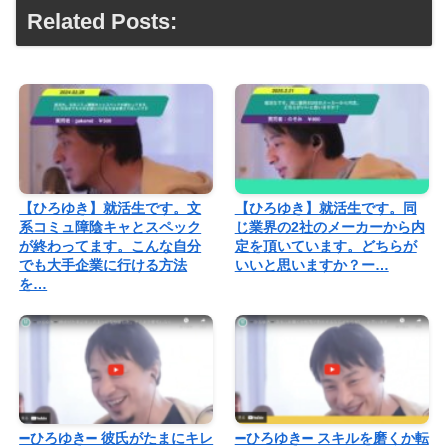
Related Posts:
【ひろゆき】就活生です。文
【ひろゆき】就活生です。同
系コミュ障陰キャとスペック
じ業界の2社のメーカーから内
が終わってます。こんな自分
定を頂いています。どちらが
でも大手企業に行ける方法
いいと思いますか？ー…
を…
➖ひろゆき➖ 彼氏がたまにキレ
➖ひろゆき➖ スキルを磨くか転