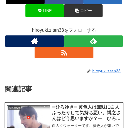
LINE
コピー
hiroyuki.ziten33をフォローする
hiroyuki.ziten33
関連記事
➖ひろゆき➖ 黄色人は無駄に白人
20230526
ぶったりして気持ち悪い。博之さ
んはどう思いますか？ー ひろゆ
き切り抜き 20230526
白人クウォーターです。黄色人が嫌いで