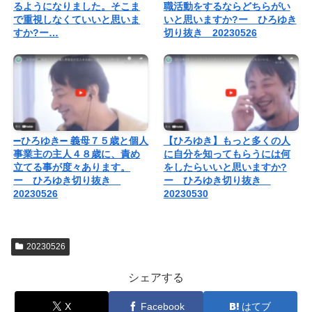
るようになりました。そこま
職活動をするならどちらがい
で重視しなくていいと思いま
いと思いますか?ー ひろゆき
すか?ー…
切り抜き 20230526
➖ひろゆき➖ 義母７５歳と個人
【ひろゆき】もっと多くの人
事業主の主人４８歳に、責め
に自分を知ってもらうには何
立てる事が度々あります。
をしたらいいと思いますか?
ー ひろゆき切り抜き
ー ひろゆき切り抜き
20230526
20230530
20230526
シェアする
X
Facebook
はてブ