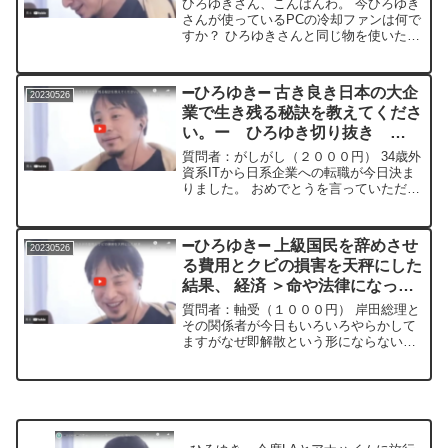
ひろゆきさん、こんばんわ。 今ひろゆき
さんが使っているPCの冷却ファンは何で
すか？ ひろゆきさんと同じ物を使いたい
のと、冷却ファンはPCにとって必要なも
のでしょうか？ 質問者：mayu
sisido（１０００円）＊＊＊＊＊＊＊文
➖ひろゆき➖ 古き良き日本の大企
20230526
字起こし内容...
業で生き残る秘訣を教えてくださ
い。ー ひろゆき切り抜き
20230526
質問者：がしがし（２０００円） 34歳外
資系ITから日系企業への転職が今日決ま
りました。 おめでとうを言っていただけ
ると嬉しいです。 お客さんから引き抜い
てもらえたのですが、 外資系は働きやす
かったので古き良き日本企業でやってい
➖ひろゆき➖ 上級国民を辞めさせ
20230526
けるか不安で...
る費用とクビの損害を天秤にした
結果、 経済 ＞命や法律になって
しまうのですか? ー ひろゆき切
質問者：軸受（１０００円） 岸田総理と
り抜き 20230526
その関係者が今日もいろいろやらかして
ますがなぜ即解散という形にならないの
でしょうか? ジャニーさんや上級国民の
ように辞めさせるための費用とクビにし
た場合の損害を天秤にした結果、 経済
＞命や法律になって...