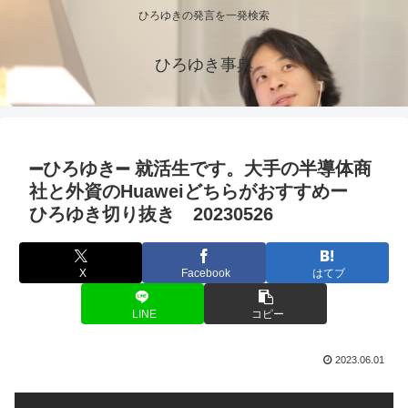
ひろゆきの発言を一発検索
ひろゆき事典
➖ひろゆき➖ 就活生です。大手の半導体商
社と外資のHuaweiどちらがおすすめー
ひろゆき切り抜き 20230526
X
Facebook
はてブ
LINE
コピー
2023.06.01