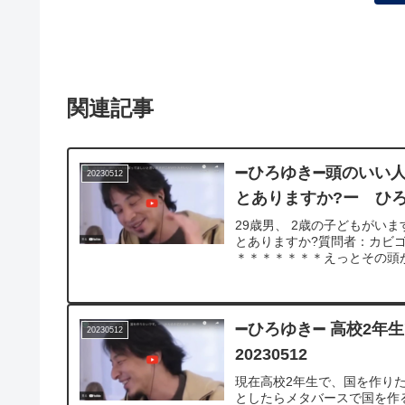
関連記事
➖ひろゆき➖頭のいい
20230512
とありますか?ー ひろゆ
29歳男、 2歳の子どもがい
とありますか?質問者：カビ
＊＊＊＊＊＊＊えっとその頭が
➖ひろゆき➖ 高校2
20230512
20230512
現在高校2年生で、国を作り
としたらメタバースで国を作