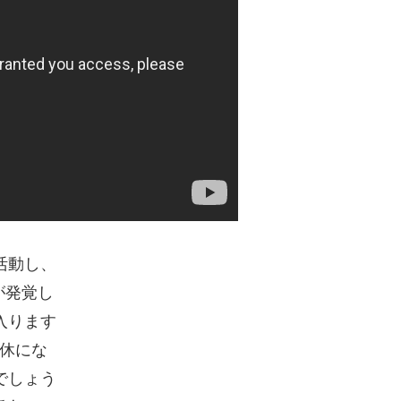
活動し、
が発覚し
入ります
産休にな
でしょう