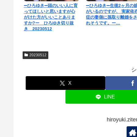
➖ひろゆき➖頭のいい人に育
➖ひろゆき➖生後2ヶ月の
ってほしいと思いますが心
がいるのですが、 実家依
がけた方がいいことありま
症の妻側に孫取り離婚を
すか?ー ひろゆき切り抜
れそうです。ー…
き 20230512
20230512
シ
X
LINE
hiroyuki.