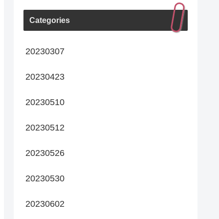
Categories
20230307
20230423
20230510
20230512
20230526
20230530
20230602