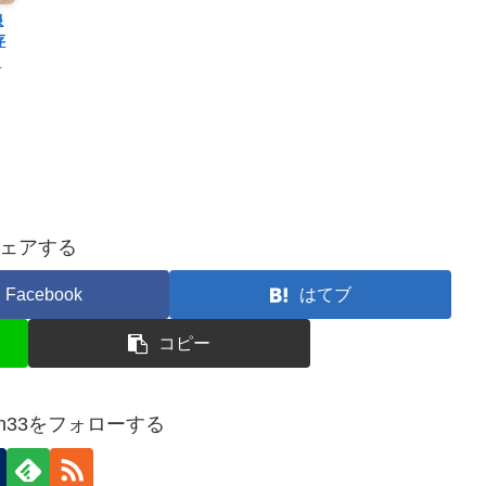
娘
存
さ
ェアする
Facebook
はてブ
コピー
ziten33をフォローする