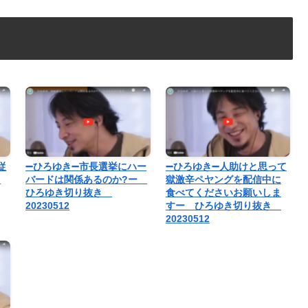
従
➖ひろゆき➖市長選挙にハー
➖ひろゆき➖人助けと思って
う
バードは関係あるのか?ー
獄激辛ペヤングを配信中に
ひろゆき切り抜き
食べてくださいお願いしま
20230512
すー ひろゆき切り抜き
20230512