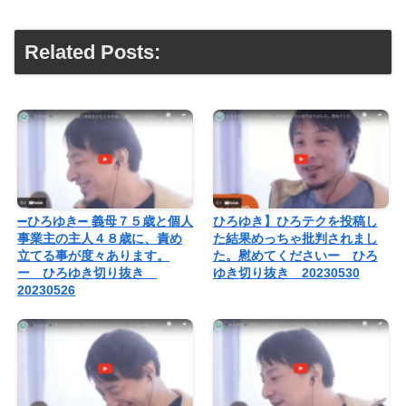
Related Posts:
➖ひろゆき➖ 義母７５歳と個人
ひろゆき】ひろテクを投稿し
事業主の主人４８歳に、責め
た結果めっちゃ批判されまし
立てる事が度々あります。
た。慰めてくださいー ひろ
ー ひろゆき切り抜き
ゆき切り抜き 20230530
20230526