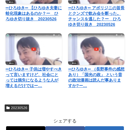
➖ひろゆき➖ 【ひろゆき夫妻に
➖ひろゆき➖ アボリジニの首長
蛙化現象はあるのか？ー ひ
とクンズで飲み会を断った。
ろゆき切り抜き 20230526
チャンスを逃した？ー ひろ
ゆき切り抜き 20230526
➖ひろゆき➖ 子供は増やすべき
➖ひろゆき➖ （長野事件の感想
って言いますけど、社会にと
あり）「国光の政」 という昔
っては損失になるような人が
の政治漫画は読んだ事ありま
増えるだけではー…
すか?ー…
20230526
シェアする