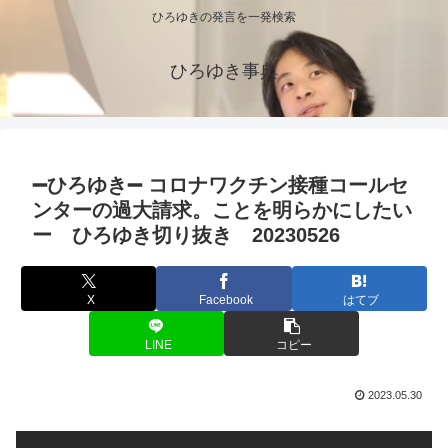
ひろゆきの発言を一発検索
ひろゆき事典
➖ひろゆき➖ コロナワクチン接種コールセ
ンターの過大請求。ことを明らかにしたい
ー ひろゆき切り抜き 20230526
X
Facebook
はてブ
LINE
コピー
2023.05.30