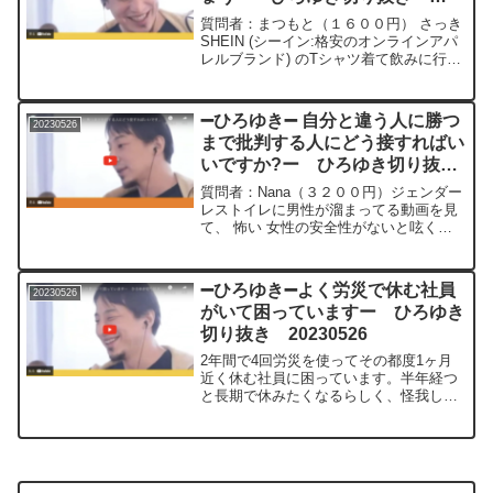
20230526
質問者：まつもと（１６００円） さっき
SHEIN (シーイン:格安のオンラインアパ
レルブランド) のTシャツ着て飲みに行っ
たら、 一緒に行った人と飲み屋のねーち
ゃんに 「SHEINとか着てるやつ初めて見
た」 や「SHEINとか笑わせないでよ...
➖ひろゆき➖ 自分と違う人に勝つ
20230526
まで批判する人にどう接すればい
いですか?ー ひろゆき切り抜
き 20230526
質問者：Nana（３２００円）ジェンダー
レストイレに男性が溜まってる動画を見
て、 怖い 女性の安全性がないと呟く
と、男性を犯罪扱いするミスリードな発
言だ、 フェミニストみたいで嫌い、 そ
んなこと言うから世の中変わらないと、
➖ひろゆき➖よく労災で休む社員
20230526
男性の知人になぜか...
がいて困っていますー ひろゆき
切り抜き 20230526
2年間で4回労災を使ってその都度1ヶ月
近く休む社員に困っています。半年経つ
と長期で休みたくなるらしく、怪我した
り脱臼したりして、なかなか安定して仕
事してくれません。労災だとクビにも出
来ず、また何か言うにもパワハラと取ら
れかねないので、労務管...