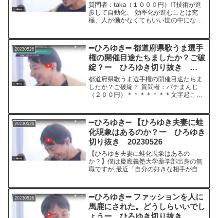
ー ひろゆき切り抜き
質問者：taka（１０００円）IT技術が進
20230526
歩して自動化、 効率化が進むことは究
極、人が働かなくてもいい世の中になる
ことが目的になるのかなと思うのです
が、 便利になると=その才能を持ってい
る人が役に立たなくなると思います。 人
➖ひろゆき➖ 都道府県歌うま選手
20230526
間は社会で承認欲...
権の開催目途たちましたか？ご破
綻？ー ひろゆき切り抜き
20230526
都道府県歌うま選手権の開催目途たちま
したか？ご破綻？ 質問者：パチまんじ
（２００円）＊＊＊＊＊＊＊文字起こし
内容＊＊＊＊＊＊＊＊＊＊＊＊都道府県
山選手権の開催の目を立ちましたがご破
綻すんませんあのちょっとバタバタして
➖ひろゆき➖ 【ひろゆき夫妻に蛙
20230526
るので落ち着いたらあのな...
化現象はあるのか？ー ひろゆき
切り抜き 20230526
【ひろゆき夫妻に蛙化現象はあるの
か？】僕は慶應義塾大学薬学部出身の無
職ですが,最近「自分の好きな相手が自分
に好意をもってる事が分かると、その相
手に嫌悪感をもつ」蛙化現象が流行って
るそうです。自分は毎回tinderでマッチし
➖ひろゆき➖ ファッションを人に
20230526
た女子と初めて会う...
馬鹿にされた。どうしらいいでし
ょうー ひろゆき切り抜き