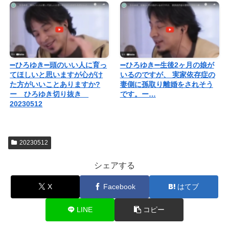
➖ひろゆき➖頭のいい人に育っ
➖ひろゆき➖生後2ヶ月の娘が
てほしいと思いますが心がけ
いるのですが、 実家依存症の
た方がいいことありますか?
妻側に孫取り離婚をされそう
ー ひろゆき切り抜き
です。ー…
20230512
20230512
シェアする
X
Facebook
はてブ
LINE
コピー