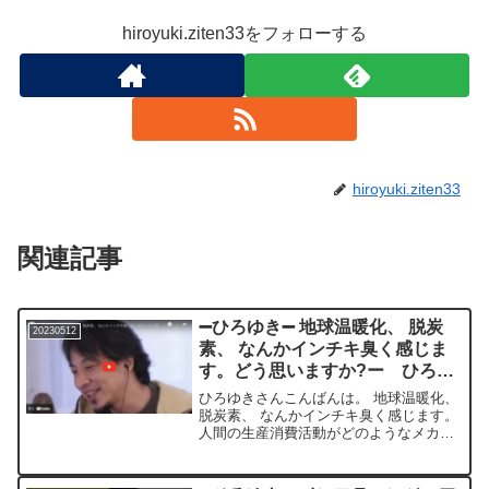
hiroyuki.ziten33をフォローする
hiroyuki.ziten33
関連記事
➖ひろゆき➖ 地球温暖化、 脱炭
20230512
素、 なんかインチキ臭く感じま
す。どう思いますか?ー ひろゆ
き切り抜き 20230512
ひろゆきさんこんばんは。 地球温暖化、
脱炭素、 なんかインチキ臭く感じます。
人間の生産消費活動がどのようなメカニ
ズムで温暖化につながっているのか、そ
れを論理的・数理的に説明した例が少な
く、 それも薄っぺらく感じます。 ひろ