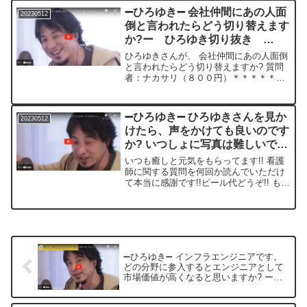
です。 このまま放おっておいて酷くなら
➖ひろゆき➖ 会社仲間にあの人面
20230512
ないかが気になり...
倒と言われたらどう切り替えます
か?ー ひろゆき切り抜き
20230512
ひろゆきさんが、 会社仲間にあの人面倒
と言われたらどう切り替えますか? 質問
者：ナカサリ（８００円）＊＊＊＊＊＊
＊文字起こし内容＊＊＊＊＊＊＊＊＊＊
＊＊面倒かどうかで何だろうな本当えー
と自分が株主である会社は置いといて他
➖ひろゆき➖ ひろゆきさんを見か
20230512
の会社で言われたとし...
けたら、声をかけても良いのです
か? いつしょに写真は難しいです
か?ー ひろゆき切り抜き
いつも癒しと元気をもらってます!! 看護
20230512
師に関する質問を何回か読んでいただけ
て本当に感謝です!!ピール代どうぞ!! も
し、 ひろゆきさんフランスや日本で見か
けたら、声をかけても良いのですか? い
つしょに写真は難しいですか?質問者：
__wat...
➖ひろゆき➖ インフラエンジニアです。
どの分野に参入するとエンジニアとして
市場価値が高くなると思いますか? ー
ひろゆき切り抜き 20230512