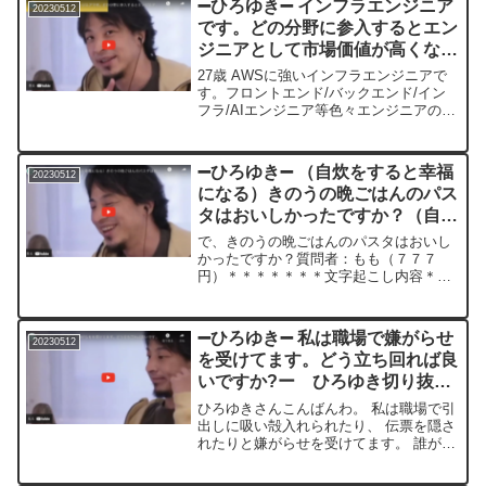
➖ひろゆき➖ インフラエンジニア
20230512
ゆきさんはどう...
です。どの分野に参入するとエン
ジニアとして市場価値が高くなる
と思いますか? ー ひろゆき切り
27歳 AWSに強いインフラエンジニアで
抜き 20230512
す。フロントエンド/バックエンド/イン
フラ/AIエンジニア等色々エンジニアの種
類がありますが、 今後技術的にどの分野
に参入するとエンジニアとして市場価値
が高くなると思いますか? 例えばフロン
➖ひろゆき➖ （自炊をすると幸福
20230512
トエンドだ...
になる）きのうの晩ごはんのパス
タはおいしかったですか？（自炊
をすると幸福になる）ー ひろゆ
で、きのうの晩ごはんのパスタはおいし
き切り抜き 20230512
かったですか？質問者：もも（７７７
円）＊＊＊＊＊＊＊文字起こし内容＊＊
＊＊＊＊＊＊＊＊＊＊えーとですね昨日
あのイタリアのデュラムセモリナのあの
ブカティーノのパスタを茹でたんですけ
➖ひろゆき➖ 私は職場で嫌がらせ
20230512
ど正確に言うと元々作ったソ...
を受けてます。どう立ち回れば良
いですか?ー ひろゆき切り抜
き 20230512
ひろゆきさんこんばんわ。 私は職場で引
出しに吸い殻入れられたり、 伝票を隠さ
れたりと嫌がらせを受けてます。 誰がや
ってるか検討つかない程周りは優しく逆
に恐いです。上司は全く宛にならない方