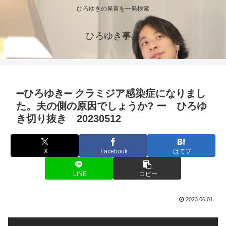
ひろゆきの発言を一発検索
ひろゆき事典
➖ひろゆき➖ クラミジア感染症になりまし
た。夫の側の原因でしょうか? ー ひろゆ
き切り抜き 20230512
X
Facebook
はてブ
LINE
コピー
2023.06.01