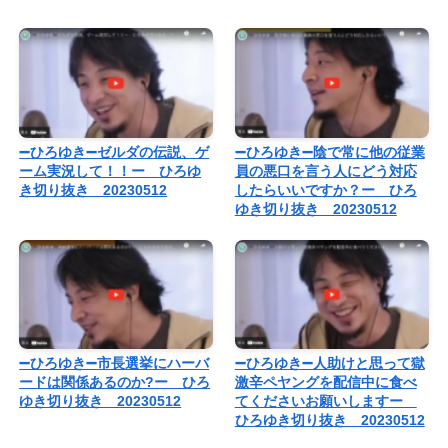
➖ひろゆき➖ゼルダの伝説、ゲ
➖ひろゆき➖陰で常に他の従業
ーム実況して！！ー ひろゆ
員の悪口を言う人にどう対応
き切り抜き 20230512
したらいいですか？ー ひろ
ゆき切り抜き 20230512
➖ひろゆき➖市長選挙にハーバ
➖ひろゆき➖人助けと思って獄
ードは関係あるのか?ー ひろ
激辛ペヤングを配信中に食べ
ゆき切り抜き 20230512
てくださいお願いしますー
ひろゆき切り抜き 20230512