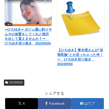
➖ひろゆき➖ ガジェ通に釣りサ
ムネの放置をしてくれと指示
を出して貰えませんか？ー
ひろゆき切り抜き 20230526
【ひろゆき】青木理さんが"劣
等民族"とか言っちゃった件！
ー ひろゆき切り抜き
20240930
20230526
シェアする
X
Facebook
はてブ