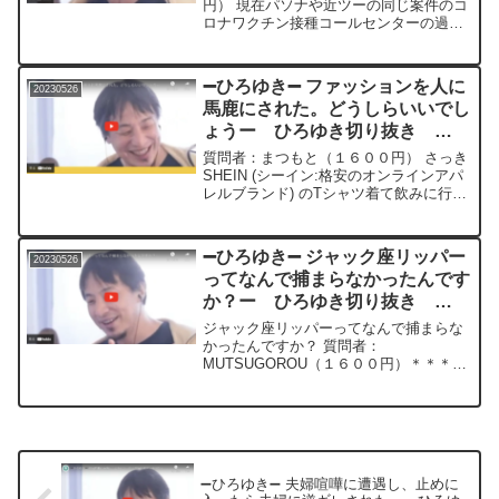
円） 現在パソナや近ツーの同じ案件のコ
ロナワクチン接種コールセンターの過大
請求について市役所に通報し、スルーさ
れたので、マスコミに内部告発をした者
です。 調査がほとんど行われなかったこ
➖ひろゆき➖ ファッションを人に
20230526
ともあり、 市役所と業...
馬鹿にされた。どうしらいいでし
ょうー ひろゆき切り抜き
20230526
質問者：まつもと（１６００円） さっき
SHEIN (シーイン:格安のオンラインアパ
レルブランド) のTシャツ着て飲みに行っ
たら、 一緒に行った人と飲み屋のねーち
ゃんに 「SHEINとか着てるやつ初めて見
た」 や「SHEINとか笑わせないでよ...
➖ひろゆき➖ ジャック座リッパー
20230526
ってなんで捕まらなかったんです
か？ー ひろゆき切り抜き
20230526
ジャック座リッパーってなんで捕まらな
かったんですか？ 質問者：
MUTSUGOROU（１６００円）＊＊＊＊
＊＊＊文字起こし内容＊＊＊＊＊＊＊＊
＊＊＊＊ジャックザリッパー死んでる説
っていうのもあるんですけどただあの時
代って捕まってない犯罪者の多...
➖ひろゆき➖ 夫婦喧嘩に遭遇し、止めに