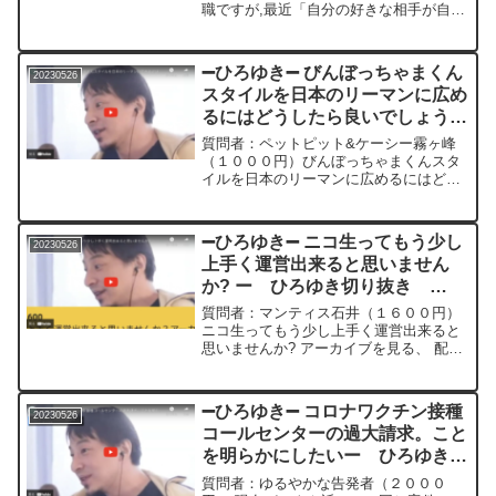
職ですが,最近「自分の好きな相手が自分
に好意をもってる事が分かると、その相
手に嫌悪感をもつ」蛙化現象が流行って
るそうです。自分は毎回tinderでマッチし
➖ひろゆき➖ びんぼっちゃまくん
20230526
た女子と初めて会う...
スタイルを日本のリーマンに広め
るにはどうしたら良いでしょう
か?ー ひろゆき切り抜き
質問者：ペットピット&ケーシー霧ヶ峰
20230526
（１０００円）びんぼっちゃまくんスタ
イルを日本のリーマンに広めるにはどう
したら良いでしょうか?＊＊＊＊＊＊＊文
字起こし内容＊＊＊＊＊＊＊＊＊＊＊＊
外国人のめちゃめちゃ綺麗なモデルとか
➖ひろゆき➖ ニコ生ってもう少し
20230526
が来てるとこれおしゃれ...
上手く運営出来ると思いません
か? ー ひろゆき切り抜き
20230526
質問者：マンティス石井（１６００円）
ニコ生ってもう少し上手く運営出来ると
思いませんか? アーカイブを見る、 配信
時間を延長する等他所では無料で出来る
ことに毎月500円払う人って少ないと思
うのですよ。 ユーザーから金をとるより
➖ひろゆき➖ コロナワクチン接種
20230526
他のプラットフォ...
コールセンターの過大請求。こと
を明らかにしたいー ひろゆき切
り抜き 20230526
質問者：ゆるやかな告発者（２０００