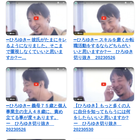
➖ひろゆき➖ 彼氏がたまにキレ
➖ひろゆき➖ スキルを磨くか転
るようになりました。そこま
職活動をするならどちらがい
で重視しなくていいと思いま
いと思いますか?ー ひろゆき
すか?ー…
切り抜き 20230526
➖ひろゆき➖ 義母７５歳と個人
【ひろゆき】もっと多くの人
事業主の主人４８歳に、責め
に自分を知ってもらうには何
立てる事が度々あります。
をしたらいいと思いますか?
ー ひろゆき切り抜き
ー ひろゆき切り抜き
20230526
20230530