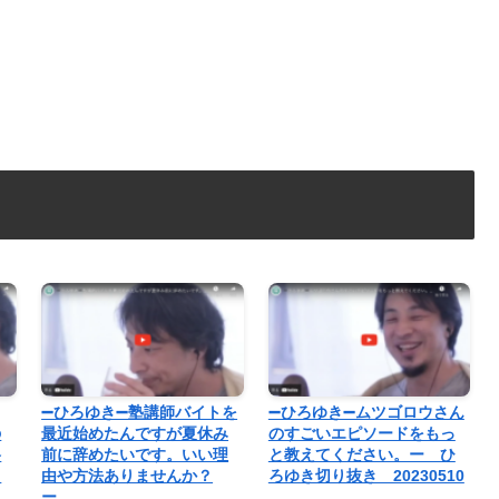
➖ひろゆき➖塾講師バイトを
➖ひろゆき➖ムツゴロウさん
の
最近始めたんですが夏休み
のすごいエピソードをもっ
格
前に辞めたいです。いい理
と教えてください。ー ひ
も
由や方法ありませんか？
ろゆき切り抜き 20230510
ー…