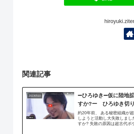
hiroyuki.
関連記事
➖ひろゆき➖仮に陸地
20230510
すか?ー ひろゆき切り抜
約20年前、 ある秘密組織
しようと活動し大失敗しまし
すか? 失敗の原因は超古代ポ