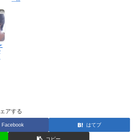
と
増
ん
ェアする
Facebook
はてブ
コピー