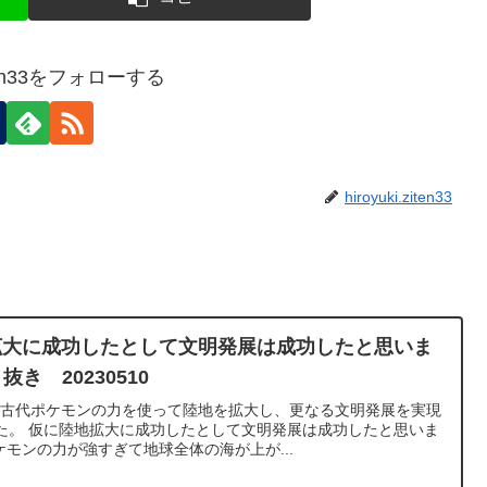
ziten33をフォローする
hiroyuki.ziten33
拡大に成功したとして文明発展は成功したと思いま
き 20230510
が超古代ポケモンの力を使って陸地を拡大し、更なる文明発展を実現
た。 仮に陸地拡大に成功したとして文明発展は成功したと思いま
ケモンの力が強すぎて地球全体の海が上が...