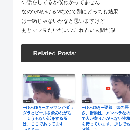
の話をしてるか僕わかってません
なのでNかけるMなので別にどっちも結果
は一緒じゃないかなと思いますけど
あとママ見たいだいぶこれ古い人間だ僕
Related Posts:
➖ひろゆき➖オッサンがダラ
➖ひろゆき➖要領、頭の悪
ダラとビールを飲みながら
さ、衝動性、メンヘラな
しょうもない話をする所
で人が寄りたがらない性
は、ここであってます
を持っています。少しで
か？？ー…
改善した…