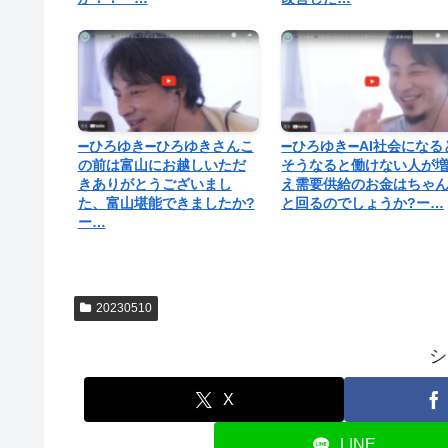
➖ひろゆき➖ひろゆきさんこ
➖ひろゆき➖AI社会になる
の前は富山にお越しいただ
そうなると働けない人が
きありがとうございまし
え需要供給のお金はちゃ
た、富山堪能できましたか?
と回るのでしょうか?ー…
ー…
20230510
シ
X
LINE