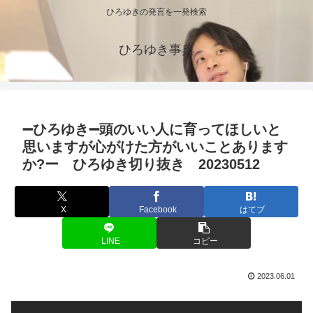
ひろゆきの発言を一発検索
ひろゆき事典
➖ひろゆき➖頭のいい人に育ってほしいと
思いますが心がけた方がいいことあります
か?ー ひろゆき切り抜き 20230512
X
Facebook
はてブ
LINE
コピー
2023.06.01