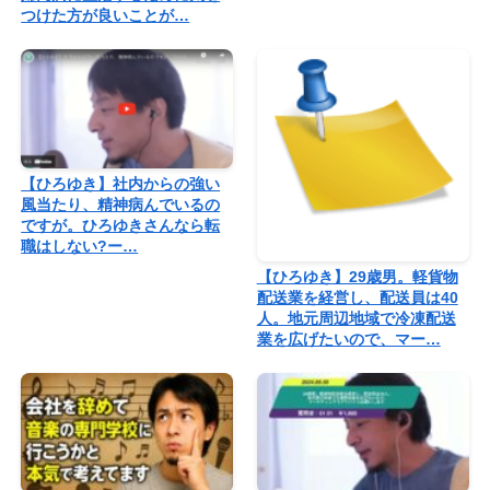
つけた方が良いことが…
【ひろゆき】社内からの強い
風当たり、精神病んでいるの
ですが。ひろゆきさんなら転
職はしない?ー…
【ひろゆき】29歳男。軽貨物
配送業を経営し、配送員は40
人。地元周辺地域で冷凍配送
業を広げたいので、マー…