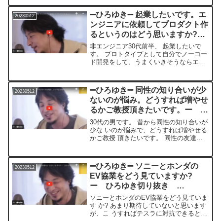
＊＊＊＊＊生かしませんなんか僕その血
液型占いを信じないので血液型が何かに
➖ひろゆき➖ 起業したいです。エ
20230512
よってこういう能力...
ンジニアに依頼してプロダクト作
るというのはどう思いますか?
ー ひろゆき切り抜き
非エンジニア30代前半、 起業したいで
20230512
す。 プロトタイプとして自分でノーコー
ド開発をして、うまくいきそうならエン
ジニアに依頼してプロダクト作るという
のはどう思いますか?質問者：たろちゃん
（１６００円）＊＊＊＊＊＊＊文字起こ
➖ひろゆき➖ 同性の知り合いが少
20230512
し内容＊＊＊＊＊＊...
ないのが悩み。どうすれば増やせ
るかご教授頂きたいです。ー ひ
ろゆき切り抜き 20230512
30代の男です。 昔から同性の知り合いが
少な いのが悩みで、どうすれば増やせる
かご教授 頂きたいです。 同性の友達は
少ない反面、女 性からは無駄に好感を持
たれやすく、 月一ぐ らいの頻度で18歳
~25歳ぐらいの女の子にア プローチされ
➖ひろゆき➖ ソニーとホンダの
20230512
ます ...
EV協業をどう見ていますか?
ー ひろゆき切り抜き
20230512
ソニーとホンダのEV協業をどう見ていま
す か? あまり期待していないと思います
が、こ うすればテスラに対抗できるとか