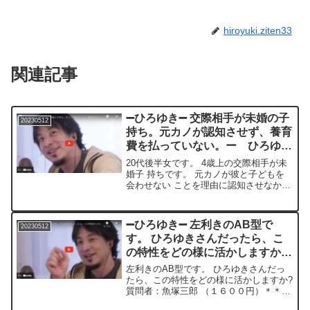
hiroyuki.ziten33
関連記事
➖ひろゆき➖ 交際相手が未婚の子
20230512
持ち。元カノが認知させず、養育
費を払っていない。ー ひろゆき
切り抜き 20230512
20代後半女です。 4歳上の交際相手が未
婚子 持ちです。 元カノが彼と子どもを
会わせない ことを理由に認知させなかっ
た為、 彼は養育 費を払っていません。
彼からも色々話を聞き ましたが元カノ側
の話も聞きたいです。 結婚 しなかった
➖ひろゆき➖ 左利きのAB型で
20230512
り認知さ...
す。 ひろゆきさんだったら、こ
の特性をどの様に活かしますか?
ー ひろゆき切り抜き
左利きのAB型です。 ひろゆきさんだっ
20230512
たら、この特性をどの様に活かしますか?
質問者：魚塚三郎 （１６００円）＊＊＊
＊＊＊＊文字起こし内容＊＊＊＊＊＊＊