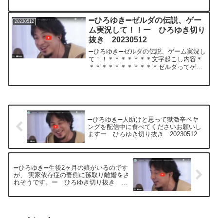
あればアド バイスお願いします! 質問
者：にーる（１０００円）＊＊＊＊＊＊
＊文字起こし内容＊＊＊＊＊＊＊＊＊＊
➖ひろゆき➖ゼルダの伝説、ゲー
20230512
＊＊えっとテス...
ム実況して！！ー ひろゆき切り
抜き 20230512
➖ひろゆき➖ゼルダの伝説、ゲーム実況し
て！！＊＊＊＊＊＊＊文字起こし内容＊
＊＊＊＊＊＊＊＊＊＊＊ゼルダってゲー
ム実況していいんだっけいいのか任天堂
だからできるかあそうかできるんだゲー
ム実況でなんかあのそのコメントでゼル
ダのゲーム実況してって...
➖ひろゆき➖人助けと思って獄激辛ペヤ
ングを配信中に食べてくださいお願いし
ますー ひろゆき切り抜き 20230512
➖ひろゆき➖生後2ヶ月の娘がいるのです
が、 実家依存症の妻側に孫取り離婚をさ
れそうです。ー ひろゆき切り抜き
20230512