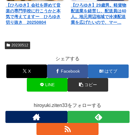
【ひろゆき】会社を辞めて音
【ひろゆき】29歳男。軽貨物
楽の専門学校に行こうかと本
配送業を経営し、配送員は40
気で考えてますー ひろゆき
人。地元周辺地域で冷凍配送
切り抜き 20250804
業を広げたいので、マー…
20230512
シェアする
X
Facebook
はてブ
LINE
コピー
hiroyuki.ziten33をフォローする