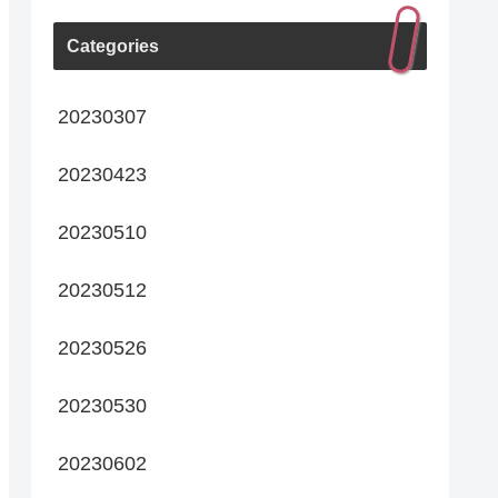
Categories
20230307
20230423
20230510
20230512
20230526
20230530
20230602