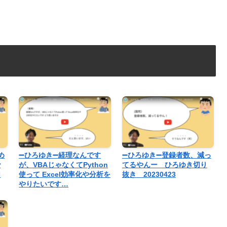
め
➖ひろゆき➖経理なんです
➖ひろゆき➖登録者数、減っ
で
が、VBAじゃなくてPython
てるやんー ひろゆき切り
切
使って Excel効率化や分析を
抜き 20230423
やりたいです…