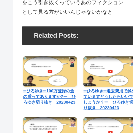
をこう引き抜くっていうあのフィクション
として見る方がいいんじゃないかなと
Related Posts:
➖ひろゆき➖100万登録の金
➖ひろゆき➖退去費用で揉
の盾ってありますか?ー ひ
ていますどうしたらいい
ろゆき切り抜き 20230423
しょうか？ー ひろゆき
り抜き 20230423