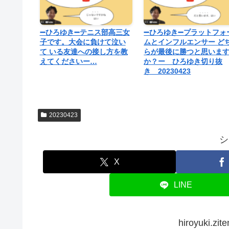
➖ひろゆき➖テニス部高三女
➖ひろゆき➖プラットフォ
子です。大会に負けて泣い
ムとインフルエンサー ど
て いる友達への接し方を教
らが最後に勝つと思いま
えてくださいー…
か？ー ひろゆき切り抜
き 20230423
20230423
シ
X
LINE
hiroyuki.