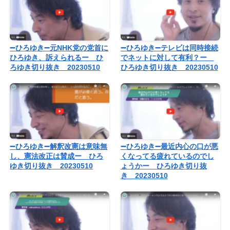
➖ひろゆき➖元NHK党の党首に
➖ひろゆき➖テレビは同時接続
ひろゆき、訴えられるー ひ
でネットに対して有利？ー
ろゆき切り抜き 20230510
ひろゆき切り抜き 20230510
➖ひろゆき➖解釈改憲は意味無
➖ひろゆき➖最近内心の口が悪
し、憲法改正は賛成ー ひろ
くなってる疲れているのでし
ゆき切り抜き 20230510
ょうかー ひろゆき切り抜
き 20230510