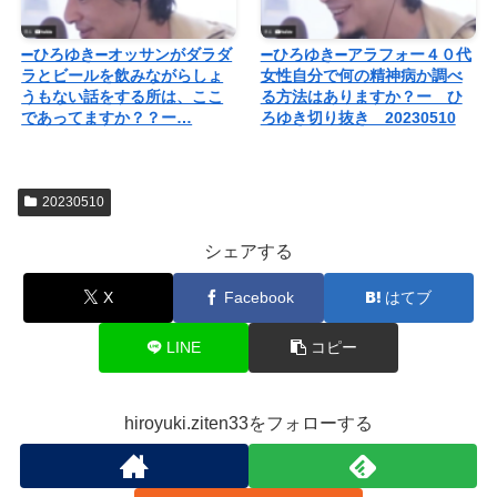
➖ひろゆき➖オッサンがダラダ
➖ひろゆき➖アラフォー４０代
ラとビールを飲みながらしょ
女性自分で何の精神病か調べ
うもない話をする所は、ここ
る方法はありますか？ー ひ
であってますか？？ー…
ろゆき切り抜き 20230510
20230510
シェアする
X
Facebook
はてブ
LINE
コピー
hiroyuki.ziten33をフォローする