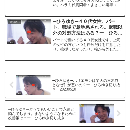
ますか？よかったらお肉代にしてくださ
い。ハラミ代質問者：よさこい電車（２
００円）＊＊＊＊＊＊＊文字起こし内容
＊＊＊＊＊＊＊＊＊＊＊＊しませんよか
ったらお肉代わりにしてください今日は
➖ひろゆき➖４０代女性、パー
20230510
パスタだと思いますなぜな...
ト。職場で意地悪される。退職以
外の対処方法はある？ー ひろゆ
き切り抜き 20230510
パートで働いてる４０代女性です。上司
の女性の方がいつも自分だけを注意した
り、挨拶しなかったり、輪から外したり
されています。その上司と仲がいいベテ
ランの女性の方も自分だけに意地悪して
きます。とてもストレスになっています
が、退職する以外対処する...
➖ひろゆき➖ホリエモンは楽天の三木谷
となぜ仲が悪いの？ー ひろゆき切り抜
き 20230510
➖ひろゆき➖どうでもいいことで永遠と
悩んでしまう。まないようになるために
改善策は？ー ひろゆき切り抜き
20230510