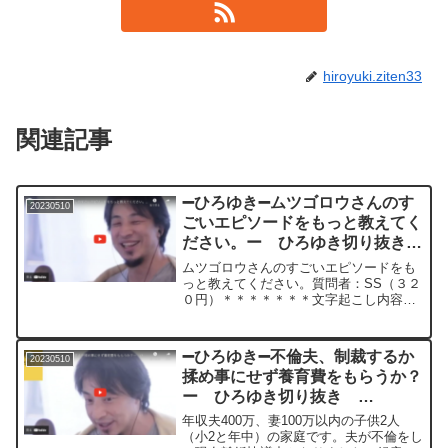
hiroyuki.ziten33
関連記事
➖ひろゆき➖ムツゴロウさんのす
20230510
ごいエピソードをもっと教えてく
ださい。ー ひろゆき切り抜き
20230510
ムツゴロウさんのすごいエピソードをも
っと教えてください。質問者：SS（３２
０円）＊＊＊＊＊＊＊文字起こし内容＊
＊＊＊＊＊＊＊＊＊＊＊えっとね麻雀め
ちゃくちゃ強くて確かね初代麻雀協会の
10段かなんかがそのムツゴロウさんのた
➖ひろゆき➖不倫夫、制裁するか
20230510
めだけに最初できたと...
揉め事にせず養育費をもらうか？
ー ひろゆき切り抜き
20230510
年収夫400万、妻100万以内の子供2人
（小2と年中）の家庭です。夫が不倫をし