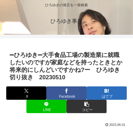
ひろゆきの発言を一発検索
ひろゆき事典
➖ひろゆき➖大手食品工場の製造業に就職
したいのですが家庭などを持ったときとか
将来的にしんどいですかね?ー ひろゆき
切り抜き 20230510
X
Facebook
はてブ
LINE
コピー
2023.06.01