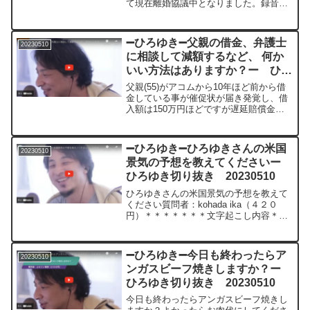
て現在離婚協議中となりました。録音で
協議中に不倫を認めさせることもできま
した。ただ、夫は今脳内お花畑なので別
れることに必死で好きなもん持っていっ
➖ひろゆき➖父親の借金、弁護士
20230510
ていいから別れてっ...
に相談して減額するなど、 何か
いい方法はありますか？ー ひろ
ゆき切り抜き 20230510
父親(55)がアコムから10年ほど前から借
金している事が催促状が届き発覚し、借
入額は150万円ほどですが遅延賠償金等
が膨らみ600万ほどになっていました。
弁護士に相談して減額するなど、 何かい
い方法はありますでしょうか。やはり毎
➖ひろゆき➖ひろゆきさんの米国
20230510
月支払うし...
景気の予想を教えてくださいー
ひろゆき切り抜き 20230510
ひろゆきさんの米国景気の予想を教えて
ください質問者：kohada ika（４２０
円）＊＊＊＊＊＊＊文字起こし内容＊＊
＊＊＊＊＊＊＊＊＊＊これがねあの100%
当たるんだったらみんな金持ちになって
ると思うので話半分で聞いてもらいたい
➖ひろゆき➖今日も終わったらア
20230510
んですけどそ...
ンガスビーフ焼きしますか？ー
ひろゆき切り抜き 20230510
今日も終わったらアンガスビーフ焼きし