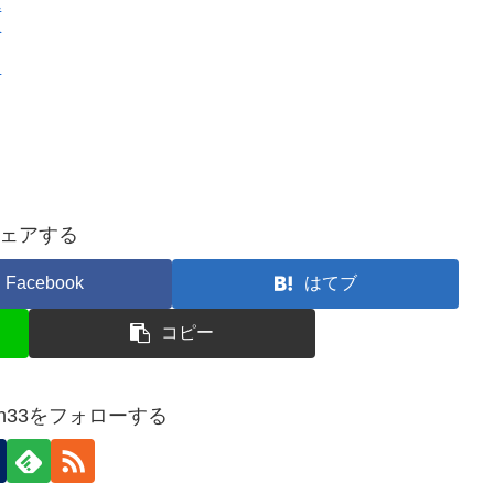
ん
た
と
ェアする
Facebook
はてブ
コピー
ziten33をフォローする