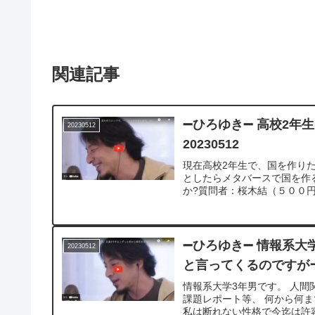
関連記事
➖ひろゆき➖ 高校2
20230512
20230512
現在高校2年生で、国を作り
としたらメタバースで国を作
か?質問者：桜木結（５００円
➖ひろゆき➖ 情報系大
20230512
と言ってくるのですがー
情報系大学3年男です。 人間
課題レポート等、 何から何
私は断れない性格で今迄は許容