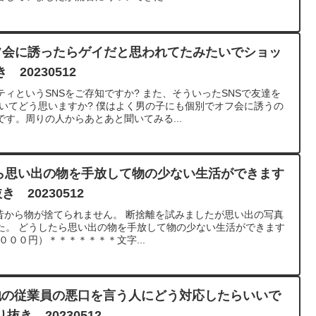
オフ会に誘ったらゲイだと思われてたみたいでショッ
20230512
ィというSNSをご存知ですか? また、そういったSNSで友達を
ついてどう思いますか? 僕はよく男の子にも個別でオフ会に誘うの
す。周りの人からあとあと聞いてみる...
たら思い出の物を手放して物の少ない生活ができます
 20230512
は昔から物が捨てられません。 断捨離を試みましたが思い出の写真
た。 どうしたら思い出の物を手放して物の少ない生活ができます
（１０００円）＊＊＊＊＊＊＊文字...
他の従業員の悪口を言う人にどう対応したらいいで
き 20230512