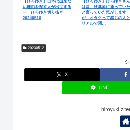
【ひろゆき】日本は出来な
【ひろゆき】ひろゆきさ
い理由を探す人が出世する
は昔、秋葉原に通ってい
ー ひろゆき切り抜き
と言っていた気がします
20240516
が、オタクって感じの人
リアルで関…
20230512
シ
X
LINE
hiroyuki.