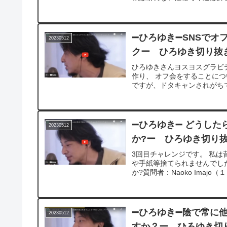
➖ひろゆき➖SNSで
20230512
クー ひろゆき切り抜き 
ひろゆきさんヨスヨスグラビテ
作り、 オフ会をすることに
ですが、ドタキャンされがちで
➖ひろゆき➖ どうし
20230512
か?ー ひろゆき切り抜き
3回目チャレンジです。 私
や手紙等捨てられませんでし
か?質問者：Naoko Imajo
➖ひろゆき➖陰で常に
20230512
すか？ー ひろゆき切り抜