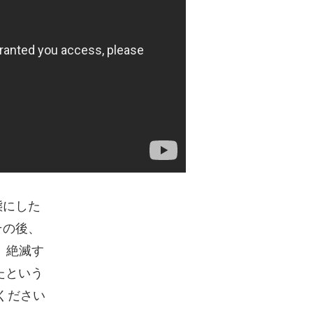
態にした
その後、
 絶滅す
たという
ください