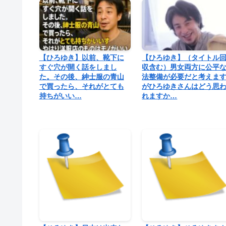
【ひろゆき】以前、靴下に
【ひろゆき】（タイトル
すぐ穴が開く話をしまし
収含む）男女両方に公平
た。その後、紳士服の青山
法整備が必要だと考えま
で買ったら、それがとても
がひろゆきさんはどう思
持ちがいい…
れますか…