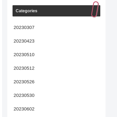
Categories
20230307
20230423
20230510
20230512
20230526
20230530
20230602