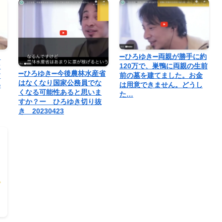
回
➖ひろゆき➖両親が勝手に約
な
120万で、巣鴨に両親の生前
➖ひろゆき➖今後農林水産省
す
前の墓を建てました。お金
はなくなり国家公務員でな
わ
は用意できません。どうし
くなる可能性あると思いま
た…
すか？ー ひろゆき切り抜
き 20230423