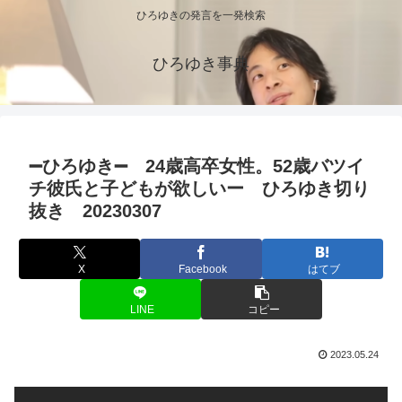
ひろゆきの発言を一発検索
ひろゆき事典
➖ひろゆき➖ 24歳高卒女性。52歳バツイ
チ彼氏と子どもが欲しいー ひろゆき切り
抜き 20230307
X
Facebook
はてブ
LINE
コピー
2023.05.24