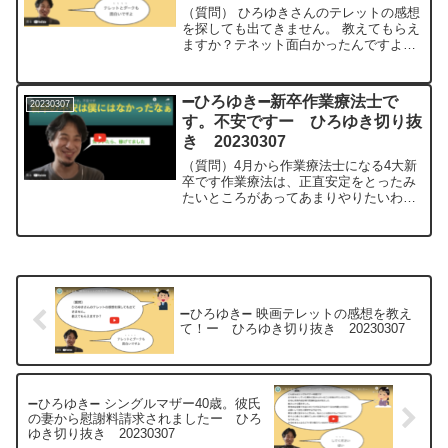
（質問） ひろゆきさんのテレットの感想
を探しても出てきません。 教えてもらえ
ますか？テネット面白かったんですよね
結局、裏向きで始まってる話と表で始ま
ってる話っていうのがあって要は巻き戻
しで始まる話と再生で始まる話というの
➖ひろゆき➖新卒作業療法士で
20230307
が交差するんですよっ...
す。不安ですー ひろゆき切り抜
き 20230307
（質問）4月から作業療法士になる4大新
卒です作業療法は、正直安定をとったみ
たいところがあってあまりやりたいわけ
じゃないけど、親にお金を黙って出して
もらえたし、一応国家資格出しと思いと
りました。こんな気持ちで働き続けるの
は難しいですかね？とて...
➖ひろゆき➖ 映画テレットの感想を教え
て！ー ひろゆき切り抜き 20230307
➖ひろゆき➖ シングルマザー40歳。彼氏
の妻から慰謝料請求されましたー ひろ
ゆき切り抜き 20230307