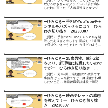
（質問） ひろゆきさん、こんばんは 最
近ひろゆきさんがタップルの広告に出演
した時に言った 「古着屋巡りとかマジ面
倒くせえ」って言ってる のを思い出して
笑ってます あのセリフは台本とかではな
く ひろゆきさんが思ったことを そのま
➖ひろゆき➖ 手相のYouTubeチャ
20230307
ま言った感じで...
ンネルをバズらせるには？ ひろ
ゆき切り抜き 20230307
（質問） 手相のYouTubeチャンネルを開
設したありぎと申します 開設して1週間
で収益化できそうですが 今後どのような
活動するとバズると思いますか？僕がや
るとしたら勝手に有名人占いますねであ
の手相わかんなかったとしても適当なこ
➖ひろゆき➖ 25歳男性。簿記2級
20230307
と言いますで...
をとり、経理職に転職したいので
すがー ひろゆき切り抜き
20230307
（質問） 元7年間工場勤務の25歳男です
事務所 から未経験ですが、経理職に転職
したいと思い 離職後職業訓練校で簿記2
級を取りました 。そして先日とある公益
社団法人に社員登用を条件に契約社員で
内定をもらいました しかしそこでは最長
➖ひろゆき➖ 映画テレットの感想
20230307
2年間契約社...
を教えて！ー ひろゆき切り抜
き 20230307