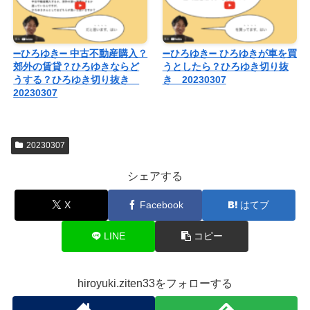
➖ひろゆき➖ 中古不動産購入？
➖ひろゆき➖ ひろゆきが車を買
郊外の賃貸？ひろゆきならど
うとしたら？ひろゆき切り抜
うする？ひろゆき切り抜き
き 20230307
20230307
20230307
シェアする
X
Facebook
はてブ
LINE
コピー
hiroyuki.ziten33をフォローする