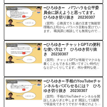
こったりするでしょうか？支払い予約兄
弟が一緒にしなければならないなど、今
➖ひろゆき➖ パワハラを公平委
20230307
後どうして動いたらい...
員会に訴えようと思ってます。
ひろゆき切り抜き 20230307
（質問） 公務員で５１歳の主査で無能管
理職の上司から パワハラ言動を受けてい
ます。 職員課に相談しても無視なので、
各市町村などの公平委員会に訴えようと
思っています。 先日、その上司が私に話
をしに来たので 自分はその時の会話を録
➖ひろゆき➖ チャットGPTの便利
20230307
音し 上司も...
な使い方は？ ひろゆき切り抜
き 20230307
（質問） チャットGPTが有能でマクロを
書くこともできると聞いてすごい時代だ
なとびっくりしてます。何か便利な使い
方をお すすめ使い方ありますかひろゆき
さんの 使い方など教えてください最近チ
ャットGPTですげえなと思ったのが家に
➖ひろゆき➖ 手相のYouTubeチャ
20230307
ある冷蔵庫の素...
ンネルをバズらせるには？ ひろ
ゆき切り抜き 20230307
（質問） 手相のYouTubeチャンネルを開
設したありぎと申します 開設して1週間
で収益化できそうですが 今後どのような