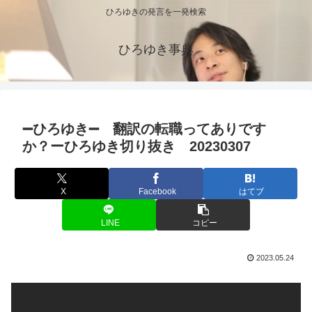
ひろゆきの発言を一発検索
ひろゆき事典
➖ひろゆき➖ 翻訳の転職ってありです
か？ーひろゆき切り抜き 20230307
X
Facebook
はてブ
LINE
コピー
2023.05.24