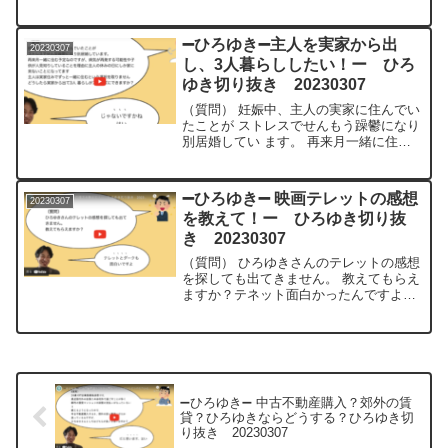
活動するとバズると思いますか？僕がや
るとしたら勝手に有名人占いますねであ
の手相わかんなかったとしても適当なこ
➖ひろゆき➖主人を実家から出
20230307
と言いますで...
し、3人暮らししたい！ー ひろ
ゆき切り抜き 20230307
（質問） 妊娠中、主人の実家に住んでい
たことが ストレスでせんもう躁鬱になり
別居婚してい ます。 再来月一緒に住む
予定なのですが病気が再発する可能性や
子供が人見知りしている ことを理由に主
人の休みの日にしか家に来 ないことにな
➖ひろゆき➖ 映画テレットの感想
20230307
ってます 主人...
を教えて！ー ひろゆき切り抜
き 20230307
（質問） ひろゆきさんのテレットの感想
を探しても出てきません。 教えてもらえ
ますか？テネット面白かったんですよね
結局、裏向きで始まってる話と表で始ま
ってる話っていうのがあって要は巻き戻
しで始まる話と再生で始まる話というの
が交差するんですよっ...
➖ひろゆき➖ 中古不動産購入？郊外の賃
貸？ひろゆきならどうする？ひろゆき切
り抜き 20230307