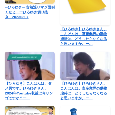
➖ひろゆき➖ 古着巡りマジ面倒
くせぇ ーひろゆき切り抜
き 20230307
【ひろゆき】ひろゆきさん、
こんばんは。畜産業界の動物
虐待は、どうしたらなくなる
と思いますか。ー…
【ひろゆき】こんばんは、ダ
【ひろゆき】ひろゆきさん、
メ男です。ひろゆきさん、
こんばんは。畜産業界の動物
2024年Youtube収益は何リン
虐待は、どうしたらなくなる
ゴですか？ー…
と思いますか。ー…