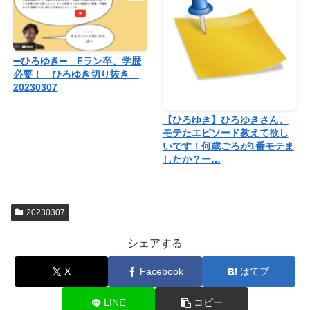
➖ひろゆき➖ Fラン卒、学歴
必要！ ひろゆき切り抜き
20230307
【ひろゆき】ひろゆきさん、
モテたエピソード教えて欲し
いです！何歳ごろが1番モテま
したか？ー…
20230307
シェアする
X
Facebook
はてブ
LINE
コピー