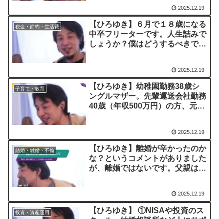
すか？ー ひろゆき切り抜き
2025.12.19
20230323
【ひろゆき】６月で１８歳になる
税金・節約・生活費
中卒フリーターです。人生詰みで
しょうか？僕はどうするべきです
か？ー ひろゆき切り抜き
20230322
2025.12.19
【ひろゆき】幼稚園勤務38歳シ
子育て・教育
ングルマザー。先輩運送会社勤務
40歳（年収500万円）の方、元銀
行員の61歳（年収900万円）から
同じタイミングで求婚。迷ってい
2025.12.19
ます。ー ひろゆき切り抜き
20230323
【ひろゆき】離婚が辛かったのか
結婚・離婚・不倫
な？というコメントがありました
が、離婚ではないです。父親は浮
気性のいわゆるクズです。ー ひ
ろゆき切り抜き 20230320
2025.12.19
【ひろゆき】 ①NISAや投資のス
投資・資産運用