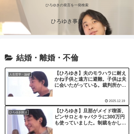
ひろゆきの発言を一発検索
ひろゆき事典
結婚・離婚・不倫
【ひろゆき】夫のモラハラに耐え
人生哲学・論破
かね子供と遠方に避難。子供は夫
に会いたがっている。裁判所から
の子供と夫の面会要請から逃げる
方法はありますか。ー ひろゆき
2025.12.19
切り抜き 20230728
【ひろゆき】旦那がメイド喫茶、
ひろゆき雑談
ピンサロとキャバクラに300万円
も使っていました。制裁をかした
いのですがおすすめの方法ありま