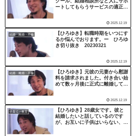
クール、結婚相談所など人にサポ
ートしてもらうサービスの適正価
格について語ってほしいです。
ー ひろゆき切り抜き
2025.12.19
20230322質問者：はらぺこ満月
￥800
【ひろゆき】転職時期をいつにす
結婚・離婚・不倫
るか悩んでおります。ー ひろゆ
き切り抜き 20230321
2025.12.19
【ひろゆき】元彼の元妻から慰謝
結婚・離婚・不倫
料を請求されました。付き合い始
めて数ヶ月後に正式に離婚してい
たようです 支払い義務はありま
すでしょうか？ ー ひろゆき切
2025.12.19
り抜き 20230728
【ひろゆき】28歳女です。彼と
子育て・教育
結婚したいと話しているのです
が、お互いに子供はいらない、今
後もふたりとも仕事を続けたいと
いう考えです。結婚をするメリッ