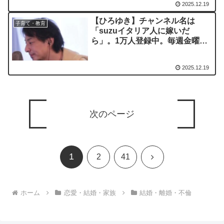
2025.12.19
トって何かありますでしょうか？
ー20230831
【ひろゆき】チャンネル名は
子育て・教育
「suzuイタリア人に嫁いだ
ら」。1万人登録中。毎週金曜日
夜のライブ配信ー ひろゆき切り
抜き 20230322
2025.12.19
次のページ
1
次
2
41
へ
ホーム
恋愛・結婚・家族
結婚・離婚・不倫