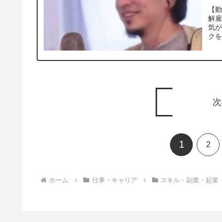
ろ
【動
解
気
クを
次
1
2
ホーム
仕事・キャリア
スキル・副業・起業