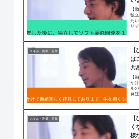
ろ
【動
独
た
リで
【
スキル・副業・起業
は
共
20
【動
か
ル
発狂
【
スキル・副業・起業
く
様