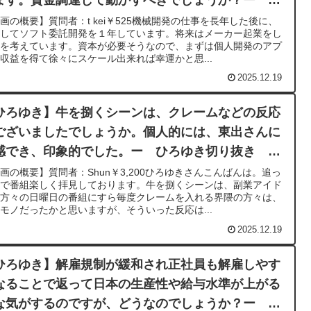
ゆき切り抜き 20230728
画の概要】質問者：t kei￥525機械開発の仕事を長年した後に、
立してソフト委託開発を１年しています。将来はメーカー起業をし
いを考えています。資本が必要そうなので、まずは個人開発のアプ
収益を得て徐々にスケール出来れば幸運かと思...
2025.12.19
ひろゆき】牛を捌くシーンは、クレームなどの反応
ございましたでしょうか。個人的には、東出さんに
感でき、印象的でした。ー ひろゆき切り抜き
230902
画の概要】質問者：Shun￥3,200ひろゆきさんこんばんは。追っ
けで番組楽しく拝見しております。牛を捌くシーンは、副業アイド
の方々の日曜日の番組にすら毎度クレームを入れる界隈の方々は、
モノだったかと思いますが、そういった反応は...
2025.12.19
ひろゆき】解雇規制が緩和され正社員も解雇しやす
なることで返って日本の生産性や給与水準が上がる
な気がするのですが、どうなのでしょうか？ー ひ