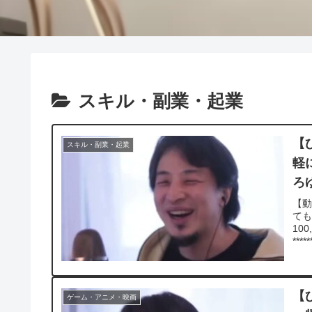
スキル・副業・起業
【
スキル・副業・起業
軽
ろ
【動
ても
10
*****
【
ゲーム・アニメ・映画