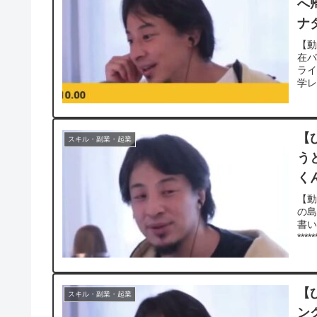
へ
ナ
ち
【動
在
ラ
学レ
【
スキル・副業・起業
う
く
き 
【動
の
書
*****
【
スキル・副業・起業
ン