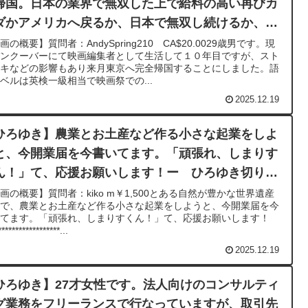
帰国。日本の業界で無双した上で給料の高い再びカ
ダかアメリカへ戻るか、日本で無双し続けるか、ど
らの方がキャリア的に良い？ー20230831
画の概要】質問者：AndySpring210 CA$20.0029歳男です。現
バンクーバーにて映画編集者として生活して１０年目ですが、スト
イキなどの影響もあり来月東京へ完全帰国することにしました。語
ベルは英検一級相当で映画祭での...
2025.12.19
ひろゆき】農業とお土産など作る小さな起業をしよ
と、今開業届を今書いてます。「頑張れ、しまりす
ん！」て、応援お願いします！ー ひろゆき切り抜
20230321
画の概要】質問者：kiko m￥1,500とある自然が豊かな世界遺産
島で、農業とお土産など作る小さな起業をしようと、今開業届を今
いてます。「頑張れ、しまりすくん！」て、応援お願いします！
******************...
2025.12.19
ひろゆき】27才女性です。法人向けのコンサルティ
グ業務をフリーランスで行なっていますが、取引先