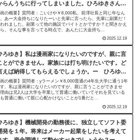
からんうちに行ってしまいました。ひろゆきさん、
ぐさめてください！ーひろゆき切り抜き20230831
画の概要】質問者：こいけや￥8,000私、前澤社長と同じ年なん
す。あー大金持ちになりたーいと先輩に言ったら、先輩に副業だ！
言われました。副業って他の施設でバイトとかですか？と聞きかえ
ら、そんな事を言ってる時点で、あんたに大金持ち...
2025.12.19
ひろゆき】私は漫画家になりたいのですが、親に言
ことができません。家族には打ち明けたいです。ど
言えば納得してもらえるでしょうか。ー ひろゆき
抜き 20230728
画の概要】質問者：yラーメン￥8,000普通の4年生大学に通う1年
です。私は漫画家になりたいのですが、親に言うことができませ
理由は兄2人は大学を卒業して普通に働いていてそれを見ている
も普通に働いて親に心配かけないことが1番だと...
2025.12.19
ひろゆき】機械開発の勤務後に、独立してソフト委
開発を１年。将来はメーカー起業をしたいを考えて
ます。資金調達して動かすべきでしょうか？ー ひ