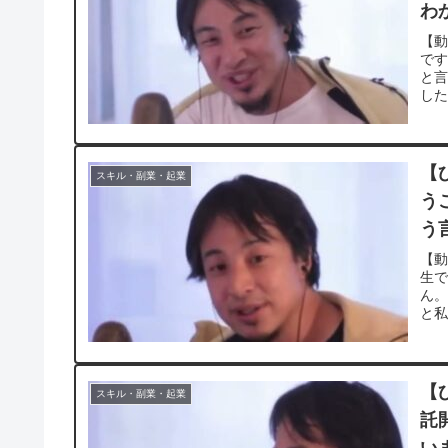
わ
な
【動
で
と
した
【
スキル・副業・起業
う
う
切り
【動
生
ん。
と私
【
スキル・副業・起業
託
い