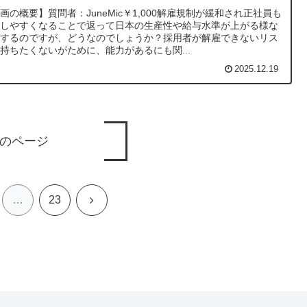
ゆき切り抜き 20230323
画の概要】質問者：JuneMic￥1,000解雇規制が緩和され正社員も
雇しやすくなることで返って日本の生産性や給与水準が上がる様な
がするのですが、どうなのでしょうか？採用者が解雇できないリス
持ちたくないがために、能力があるにも関...
2025.12.19
のページ
次
…
23
へ