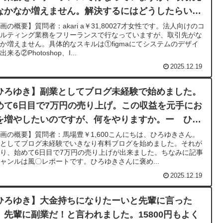
なかなか増えません。解決するにはどうしたらい
？ー ひろゆき切り抜き 20230831
画の概要】質問者：akari a￥31,80027才女性です。法人向けのコ
サルティング業務をフリーランスで行なっていますが、取引先がな
か増えません。具体的なスキルは①figmaにてシステムのデザイ
来る②Photoshop、I...
2025.12.19
ひろゆき】副業としてブログ未経験で始めました。
めて6日目で7万円の売り上げ。この収益を元手にお
を増やしたいのですが、何をやりますか。ー ひろ
切り抜き 20230902
画の概要】質問者：馬場豊￥1,600こんにちは、ひろゆきさん。
業としてブログ未経験でいきなり有料ブログを始めました。それが
り、始めて6日目で7万円の売り上げが出来ました。ちなみに記事
ャンルは風〇レポートです。ひろゆきさんに褒め...
2025.12.19
ひろゆき】大金持ちになりたーいと先輩に言った
、先輩に副業だ！と言われました。15800円もよく