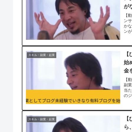
が
い
【動
ン
かな
ンが出
【
スキル・副業・起業
始
金
ゆき
【動
副
当た
のジ
【
スキル・副業・起業
ら