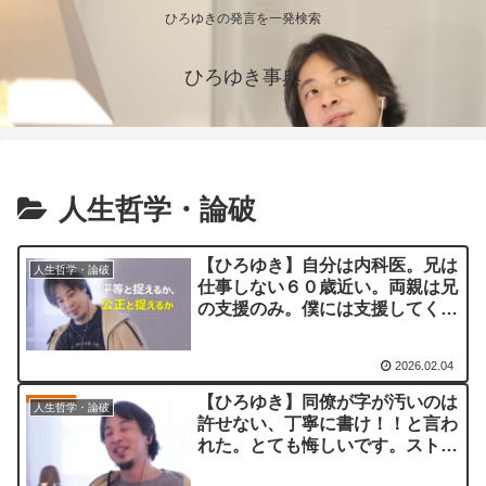
ひろゆきの発言を一発検索
ひろゆき事典
人生哲学・論破
【ひろゆき】自分は内科医。兄は
人生哲学・論破
仕事しない６０歳近い。両親は兄
の支援のみ。僕には支援してくれ
ない。どう思う？ー ひろゆき切
り抜き 20260126
2026.02.04
【ひろゆき】同僚が字が汚いのは
人生哲学・論破
許せない、丁寧に書け！！と言わ
れた。とても悔しいです。ストゼ
ロ飲みながら反逆を考えているの