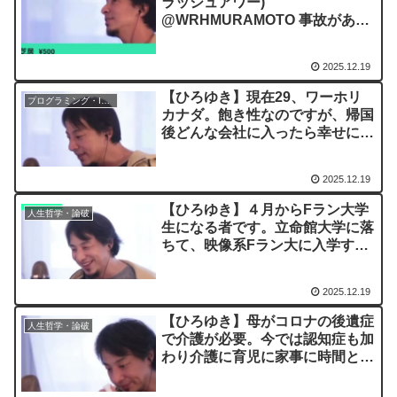
ラッシュアワー)
@WRHMURAMOTO 事故があっ
た時、地元の人だけじゃなく日本
中が被爆しますように ー ひろ
2025.12.19
ゆき切り抜き 20230728
【ひろゆき】現在29、ワーホリ
プログラミング・IT業界
カナダ。飽き性なのですが、帰国
後どんな会社に入ったら幸せにな
るでしょう？ー ひろゆき切り抜
き 20230728
2025.12.19
【ひろゆき】４月からFラン大学
人生哲学・論破
生になる者です。立命館大学に落
ちて、映像系Fラン大に入学する
ことになりました。編入または大
学院受験を考えています。ー ひ
2025.12.19
ろゆき切り抜き 20230320
【ひろゆき】母がコロナの後遺症
人生哲学・論破
で介護が必要。今では認知症も加
わり介護に育児に家事に時間とお
金をやり繰り。周囲からは専業主
婦＝楽と思われ心折れることが