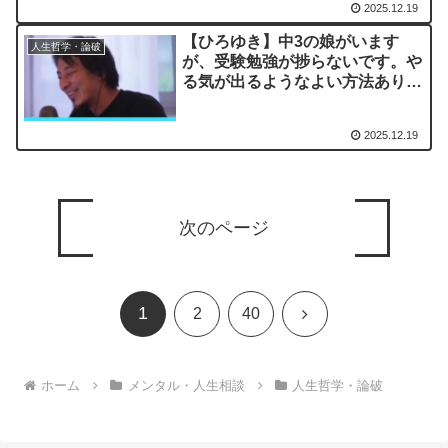
2025.12.19
多々あります。ー ひろゆき切り
抜き 20230322
【ひろゆき】中3の娘がいます
人生哲学・論破
が、受験勉強が捗らないです。や
る気が出るようなよい方法ありま
すか？ー ひろゆき切り抜き
20230902
2025.12.19
次のページ
1
次
2
40
へ
ホーム
メンタル・人生相談
人生哲学・論破