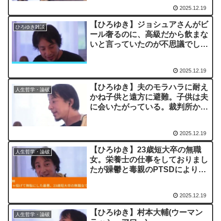
ですが何かいい方法がないでしょ
2025.12.19
うか？ー ひろゆき切り抜き
20230320
【ひろゆき】ジョシュアさんがビ
ひろゆき雑談
ール奢るのに、高級だから飲まな
いと言っていたのが不思議でし
た。どう思われましたか？ー ひ
ろゆき切り抜き 20230902
2025.12.19
【ひろゆき】夫のモラハラに耐え
人生哲学・論破
かね子供と遠方に避難。子供は夫
に会いたがっている。裁判所から
の子供と夫の面会要請から逃げる
方法はありますか。ー ひろゆき
2025.12.19
切り抜き 20230728
【ひろゆき】23歳短大卒の無職
人生哲学・論破
女。栄養士の仕事をしておりまし
たが躁鬱と毒親のPTSDによりメ
ンタル不調で辞めました。これか
らどうやって生きていけばいいか
2025.12.19
わかりませんーひろゆき切り抜き
20230831
【ひろゆき】村本大輔(ウーマン
人生哲学・論破